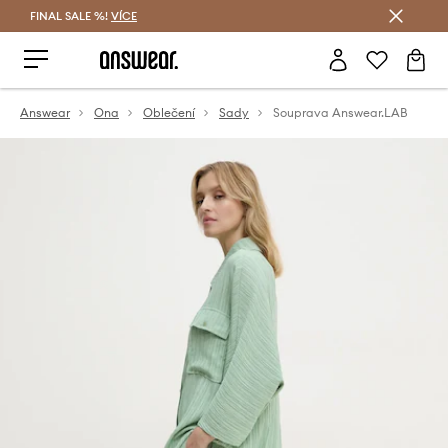
FINAL SALE %!
VÍCE
Ušetřete s Answear Club
Answear
Ona
Oblečení
Sady
Souprava Answear.LAB