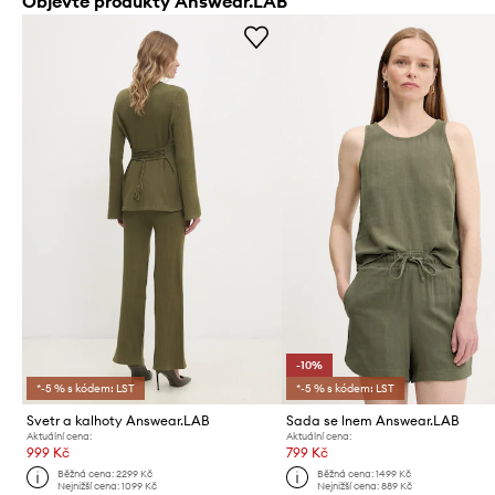
Objevte produkty Answear.LAB
-10%
*-5 % s kódem: LST
*-5 % s kódem: LST
Svetr a kalhoty Answear.LAB
Sada se lnem Answear.LAB
Aktuální cena:
Aktuální cena:
999 Kč
799 Kč
Běžná cena:
2299 Kč
Běžná cena:
1499 Kč
Nejnižší cena:
1099 Kč
Nejnižší cena:
889 Kč