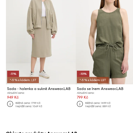
-11%
-10%
*-5 % s kódem: LST
*-5 % s kódem: LST
Sada - halenka a sukně Answear.LAB
Sada se lnem Answear.LAB
Aktuální cena:
Aktuální cena:
949 Kč
799 Kč
Běžná cena:
1799 Kč
Běžná cena:
1499 Kč
Nejnižší cena:
1069 Kč
Nejnižší cena:
889 Kč