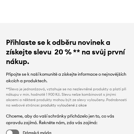
Přihlaste se k odběru novinek a
získejte slevu
20 %
** na svůj první
nákup.
Připojte se k naší komunitě a získejte informace o nejnovějších
akcích a produktech.
**Sleva je jednorázová, vztahuje se na nezlevněné produkty a platí při
nákupu v min. hodnotě 1 900 Kč. Slevu nelze kombinovat s jinými
akcemi a některé produkty mohou být ze slevy vyloučeny. Podrobnosti
na webové stránce:
produkty vyloučené z akce
Chceme, aby do vaší schránky přicházelo jen to, co vás
opravdu zajímá. Řekněte nám, zda vás zajímá:
Dámská móda