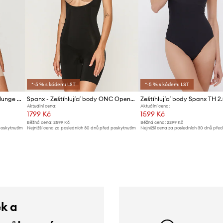
*-5 % s kódem: LST
*-5 % s kódem: LST
Spanx - Zeštíhlující body Syf Plunge Low-Back Mid-Thigh
Spanx - Zeštíhlující body ONC Openbust Mid-Thigh
Zeštíhlující body Spanx TH 2.
Aktuální cena:
Aktuální cena:
1799 Kč
1599 Kč
Běžná cena:
2599 Kč
Běžná cena:
2299 Kč
poskytnutím
Nejnižší cena za posledních 30 dnů před poskytnutím
Nejnižší cena za posledních 30 dnů pře
slevy:
1899 Kč
slevy:
1699 Kč
ek a