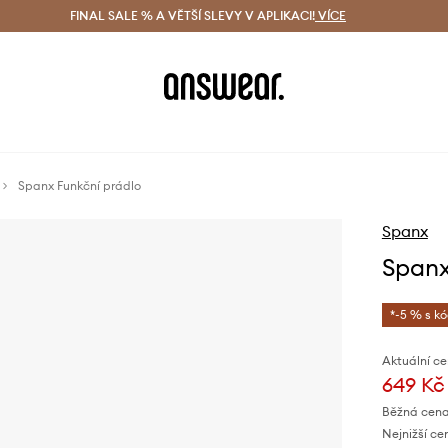
ácení zdarma (od 1800 Kč)
FINAL SALE % A VĚTŠÍ SLEVY V APLIKACI!
Doručení i do 24 h
VÍCE
Ušetřete s 
Spanx Funkční prádlo
Spanx
Spanx
*-5 % s k
Aktuální ce
649 Kč
Běžná cena
Nejnižší ce