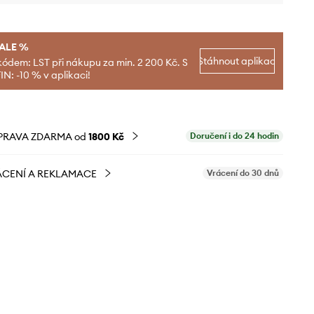
SALE %
Stáhnout aplikaci
kódem: LST při nákupu za min. 2 200 Kč. S
N: -10 % v aplikaci!
PRAVA ZDARMA od
1800 Kč
Doručení i do 24 hodin
CENÍ A REKLAMACE
Vrácení do 30 dnů