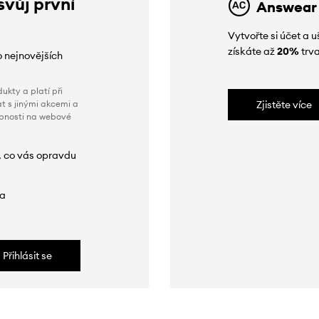
svůj první
Answear
Vytvořte si účet a
získáte až
20%
trva
o nejnovějších
ukty a platí při
t s jinými akcemi a
Zjistěte více
obnosti na webové
, co vás opravdu
da
Přihlásit se