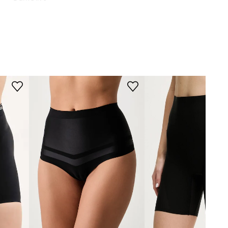
zelená
Spanx