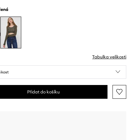
elená
Tabulka velikosti
likost
Přidat do košíku