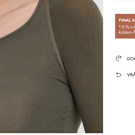
FINAL 
*-5 % s 
kódem FI
DO
VRÁ