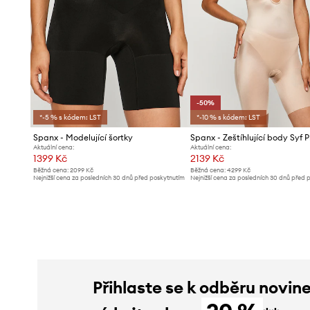
-50%
*-5 % s kódem: LST
*-10 % s kódem: LST
Spanx - Modelující šortky
Aktuální cena:
Aktuální cena:
1399 Kč
2139 Kč
Běžná cena:
2099 Kč
Běžná cena:
4299 Kč
Nejnižší cena za posledních 30 dnů před poskytnutím
Nejnižší cena za posledních 30 dnů před 
slevy:
1499 Kč
slevy:
4299 Kč
Přihlaste se k odběru novin