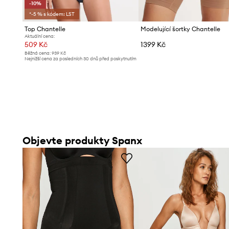
-10%
*-5 % s kódem: LST
Top Chantelle
Modelující šortky Chantelle
Aktuální cena:
509 Kč
1399 Kč
Běžná cena:
939 Kč
Nejnižší cena za posledních 30 dnů před poskytnutím
slevy:
569 Kč
Objevte produkty Spanx