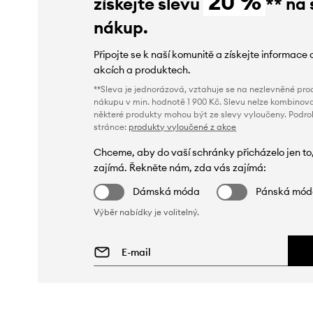
20 %
získejte slevu
** na 
nákup.
Připojte se k naší komunitě a získejte informace 
akcích a produktech.
**Sleva je jednorázová, vztahuje se na nezlevněné prod
nákupu v min. hodnotě 1 900 Kč. Slevu nelze kombinova
některé produkty mohou být ze slevy vyloučeny. Podr
stránce:
produkty vyloučené z akce
Chceme, aby do vaší schránky přicházelo jen to
zajímá. Řekněte nám, zda vás zajímá:
Dámská móda
Pánská mó
Výběr nabídky je volitelný.