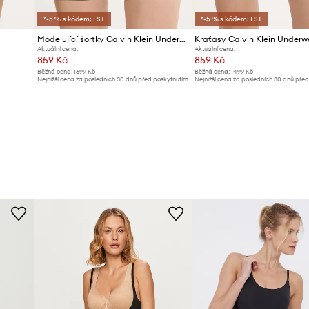
*-5 % s kódem: LST
*-5 % s kódem: LST
Modelující šortky Calvin Klein Underwear
Kraťasy Calvin Klein Underw
Aktuální cena:
Aktuální cena:
859 Kč
859 Kč
Běžná cena:
1699 Kč
Běžná cena:
1499 Kč
Nejnižší cena za posledních 30 dnů před poskytnutím
Nejnižší cena za posledních 30 dnů pře
slevy:
949 Kč
slevy:
889 Kč