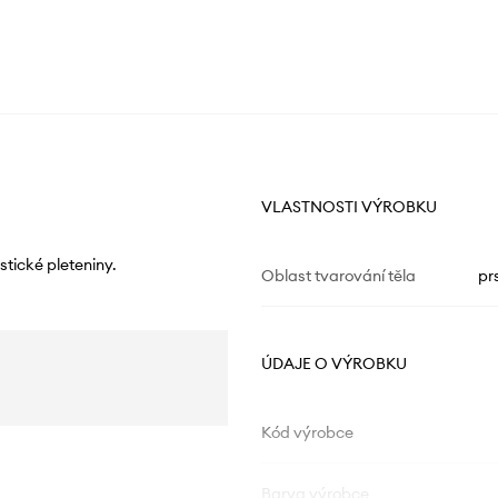
VLASTNOSTI VÝROBKU
tické pleteniny.
Oblast tvarování těla
pr
ÚDAJE O VÝROBKU
Kód výrobce
Barva výrobce