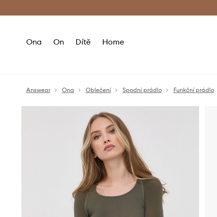
Premium Fashion Benefits
Doručení a vr
Ona
On
Dítě
Home
Answear
Ona
Oblečení
Spodní prádlo
Funkční prádlo