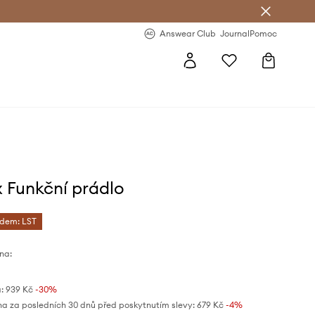
Answear Club
- 20 % na první objednávku
Answear Club
Journal
Pomoc
 Funkční prádlo
ódem: LST
na:
:
939 Kč
-30%
na za posledních 30 dnů před poskytnutím slevy:
679 Kč
 -4%