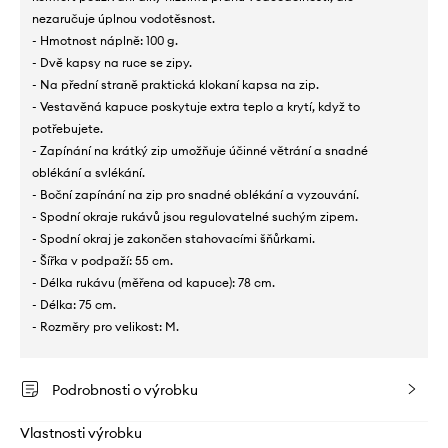
nezaručuje úplnou vodotěsnost.
- Hmotnost náplně: 100 g.
- Dvě kapsy na ruce se zipy.
- Na přední straně praktická klokaní kapsa na zip.
- Vestavěná kapuce poskytuje extra teplo a krytí, když to
potřebujete.
- Zapínání na krátký zip umožňuje účinné větrání a snadné
oblékání a svlékání.
- Boční zapínání na zip pro snadné oblékání a vyzouvání.
- Spodní okraje rukávů jsou regulovatelné suchým zipem.
- Spodní okraj je zakončen stahovacími šňůrkami.
- Šířka v podpaží: 55 cm.
- Délka rukávu (měřena od kapuce): 78 cm.
- Délka: 75 cm.
- Rozměry pro velikost: M.
Podrobnosti o výrobku
Vlastnosti výrobku