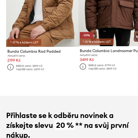
-10%
*-10 % s kódem: LST
*-10 % s kódem: LST
Bunda Columbia Landroamer Puf
Bunda Columbia Rad Padded
Aktuální cena:
Aktuální cena:
3499 Kč
2199 Kč
Běžná cena:
5799 Kč
Běžná cena:
3899 Kč
Nejnižší cena:
3899 Kč
Nejnižší cena:
2299 Kč
Přihlaste se k odběru novinek a
získejte slevu
20 %
** na svůj první
nákup.