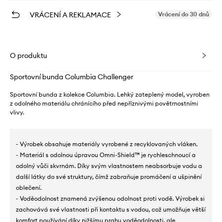
VRÁCENÍ A REKLAMACE
Vrácení do 30 dnů
O produktu
Sportovní bunda Columbia Challenger
Sportovní bunda z kolekce Columbia. Lehký zateplený model, vyroben
z odolného materiálu chránícího před nepříznivými povětrnostními
vlivy.
- Výrobek obsahuje materiály vyrobené z recyklovaných vláken.
- Materiál s odolnou úpravou Omni-Shield™ je rychleschnoucí a
odolný vůči skvrnám. Díky svým vlastnostem neabsorbuje vodu a
další látky do své struktury, čímž zabraňuje promáčení a ušpinění
oblečení.
- Voděodolnost znamená zvýšenou odolnost proti vodě. Výrobek si
zachovává své vlastnosti při kontaktu s vodou, což umožňuje větší
komfort používání díky nižšímu prahu voděodolnosti, ale