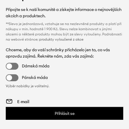
Připojte se k naší komunitě a získejte informace o nejnovějších
akcích a produktech.
**Sleva je jednorázová, vztahuje se na nezlevněné produkty a platí při
nákupu v min. hodnotě 1 900 Kč. Slevu nelze kombinovat s jinými
akcemi a některé produkty mohou být ze slevy vyloučeny. Podrobnosti
na webové stránce:
produkty vyloučené z akce
Chceme, aby do vaší schránky přicházelo jen to, co vás
opravdu zajímá. Řekněte nám, zda vás zajímá:
Dámská móda
Pánská móda
Výběr nabídky je volitelný.
Přihlásit se