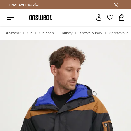
FINAL SALE %!
VÍCE
Ušetřete s Answear Club
Answear
On
Oblečení
Bundy
Krátké bundy