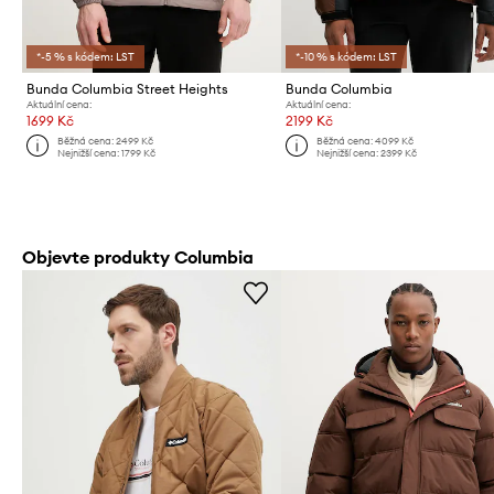
*-5 % s kódem: LST
*-10 % s kódem: LST
Bunda Columbia Street Heights
Bunda Columbia
Aktuální cena:
Aktuální cena:
1699 Kč
2199 Kč
Běžná cena:
2499 Kč
Běžná cena:
4099 Kč
Nejnižší cena:
1799 Kč
Nejnižší cena:
2399 Kč
Objevte produkty Columbia