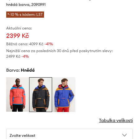
hnědá barva, 2090991
*-10 % s kódem: LST
Aktuální cena:
2399 Kč
Běžná cena:
4099 Kč
-41%
Nejnižší cena za posledních 30 dnů před poskytnutím slevy:
2499 Kč
 -4%
Barva:
hnědá
Tabulka velikosti
Zvolte velikost