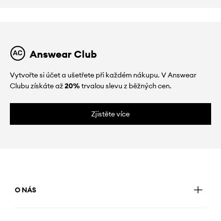
Answear Club
Vytvořte si účet a ušetřete při každém nákupu. V Answear
Clubu získáte až
20%
trvalou slevu z běžných cen.
Zjistěte více
O NÁS