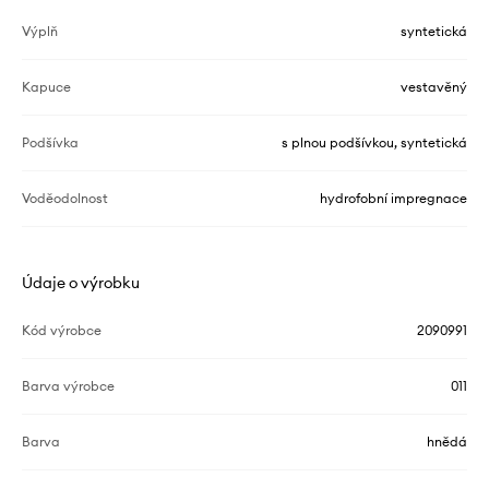
Výplň
syntetická
Kapuce
vestavěný
Podšívka
s plnou podšívkou, syntetická
Voděodolnost
hydrofobní impregnace
Údaje o výrobku
Kód výrobce
2090991
Barva výrobce
011
Barva
hnědá