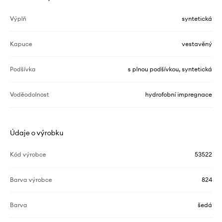
Výplň
syntetická
Kapuce
vestavěný
Podšívka
s plnou podšívkou, syntetická
Voděodolnost
hydrofobní impregnace
Údaje o výrobku
Kód výrobce
53522
Barva výrobce
824
Barva
šedá