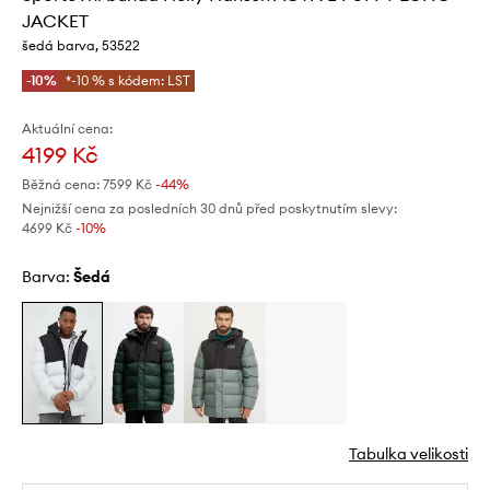
JACKET
šedá barva, 53522
-10%
*-10 % s kódem: LST
Aktuální cena:
4199 Kč
Běžná cena:
7599 Kč
-44%
Nejnižší cena za posledních 30 dnů před poskytnutím slevy:
4699 Kč
 -10%
Barva:
šedá
Tabulka velikosti