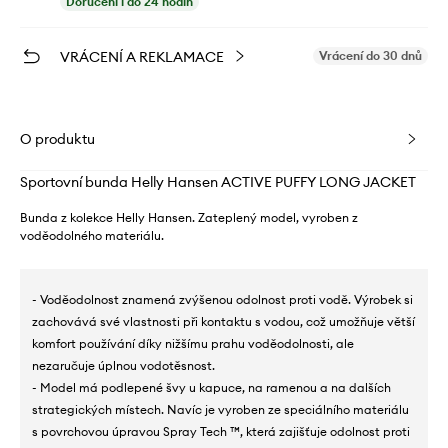
Doručení i do 24 hodin
VRÁCENÍ A REKLAMACE
Vrácení do 30 dnů
O produktu
Sportovní bunda Helly Hansen ACTIVE PUFFY LONG JACKET
Bunda z kolekce Helly Hansen. Zateplený model, vyroben z
voděodolného materiálu.
- Voděodolnost znamená zvýšenou odolnost proti vodě. Výrobek si
zachovává své vlastnosti při kontaktu s vodou, což umožňuje větší
komfort používání díky nižšímu prahu voděodolnosti, ale
nezaručuje úplnou vodotěsnost.
- Model má podlepené švy u kapuce, na ramenou a na dalších
strategických místech. Navíc je vyroben ze speciálního materiálu
s povrchovou úpravou Spray Tech ™, která zajišťuje odolnost proti