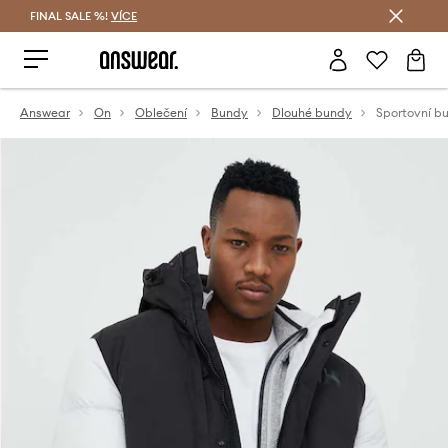
FINAL SALE %!
VÍCE
Ušetřete s Answear Club
Answear
On
Oblečení
Bundy
Dlouhé bundy