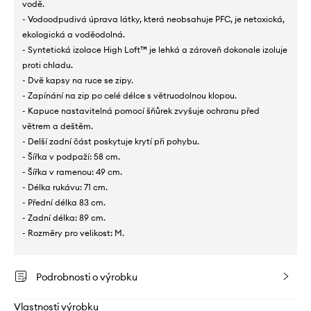
vodě.
- Vodoodpudivá úprava látky, která neobsahuje PFC, je netoxická,
ekologická a voděodolná.
- Syntetická izolace High Loft™ je lehká a zároveň dokonale izoluje
proti chladu.
- Dvě kapsy na ruce se zipy.
- Zapínání na zip po celé délce s větruodolnou klopou.
- Kapuce nastavitelná pomocí šňůrek zvyšuje ochranu před
větrem a deštěm.
- Delší zadní část poskytuje krytí při pohybu.
- Šířka v podpaží: 58 cm.
- Šířka v ramenou: 49 cm.
- Délka rukávu: 71 cm.
- Přední délka 83 cm.
- Zadní délka: 89 cm.
- Rozměry pro velikost: M.
Podrobnosti o výrobku
Vlastnosti výrobku