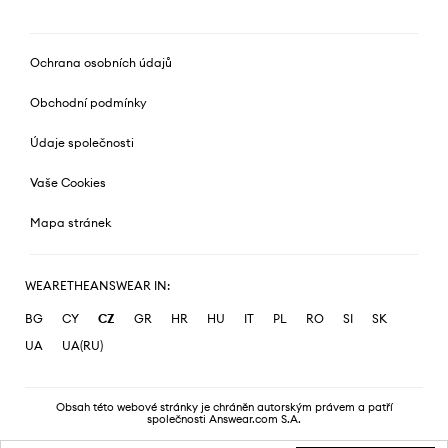
Ochrana osobních údajů
Obchodní podmínky
Údaje společnosti
Vaše Cookies
Mapa stránek
WEARETHEANSWEAR IN:
BG
CY
CZ
GR
HR
HU
IT
PL
RO
SI
SK
UA
UA(RU)
Obsah této webové stránky je chráněn autorským právem a patří
společnosti Answear.com S.A.