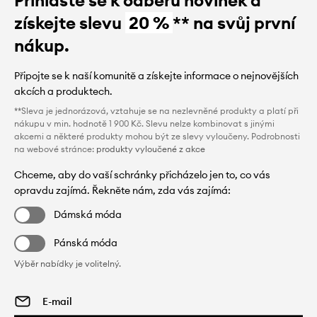
získejte slevu
20 %
** na svůj první
nákup.
Připojte se k naší komunitě a získejte informace o nejnovějších
akcích a produktech.
**Sleva je jednorázová, vztahuje se na nezlevněné produkty a platí při
nákupu v min. hodnotě 1 900 Kč. Slevu nelze kombinovat s jinými
akcemi a některé produkty mohou být ze slevy vyloučeny. Podrobnosti
na webové stránce:
produkty vyloučené z akce
Chceme, aby do vaší schránky přicházelo jen to, co vás
opravdu zajímá. Řekněte nám, zda vás zajímá:
Dámská móda
Pánská móda
Výběr nabídky je volitelný.