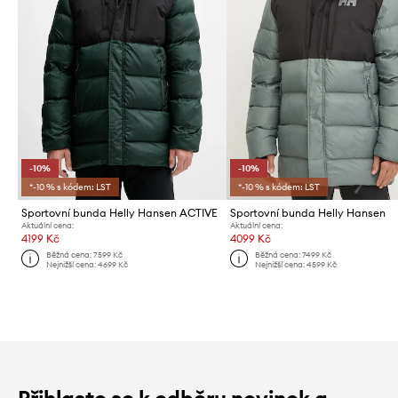
-10%
-10%
*-10 % s kódem: LST
*-10 % s kódem: LST
Sportovní bunda Helly Hansen ACTIVE
Sportovní bunda Helly Hansen
Aktuální cena:
Aktuální cena:
4199 Kč
4099 Kč
Běžná cena:
7599 Kč
Běžná cena:
7499 Kč
Nejnižší cena:
4699 Kč
Nejnižší cena:
4599 Kč
Přihlaste se k odběru novinek a