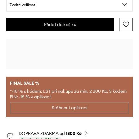
Zvolte velikost
Přidat do košíku
FINAL SALE %
*-10 % s kódem: LST při nákupu za min. 2 200 Kč. S kódem
FIN: -15 % v aplikaci!
Stáhnout aplikaci
DOPRAVA ZDARMA od
1800 Kč