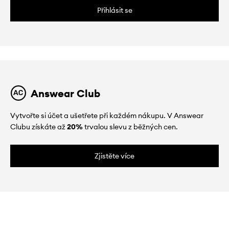
Přihlásit se
Answear Club
Vytvořte si účet a ušetřete při každém nákupu. V Answear
Clubu získáte až
20%
trvalou slevu z běžných cen.
Zjistěte více