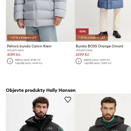
-50%
*-10 % s kódem: LST
*-10 % s kódem: LST
Péřová bunda Calvin Klein
Bunda BOSS Orange Omont
Aktuální cena:
Aktuální cena:
4099 Kč
6599 Kč
Běžná cena:
8789 Kč
Běžná cena:
13399 Kč
Nejnižší cena:
4499 Kč
Nejnižší cena:
13399 Kč
Objevte produkty Helly Hansen