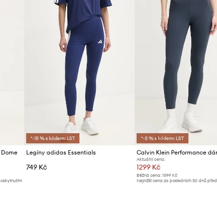
ID produktu
*-15 % s kódem: LST
*-5 % s kódem: LST
e Dome
Legíny adidas Essentials
Calvin Klein Performance d
Aktuální cena:
749 Kč
1299 Kč
Běžná cena:
1599 Kč
poskytnutím
Nejnižší cena za posledních 30 dnů pře
slevy:
1319 Kč