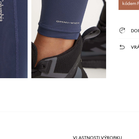
kódem FI
DO
VRÁ
VLASTNOSTI VÝROBKU