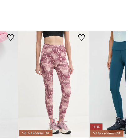
-11%
*-5 % s kódem: LST
*-5 % s kódem: LST