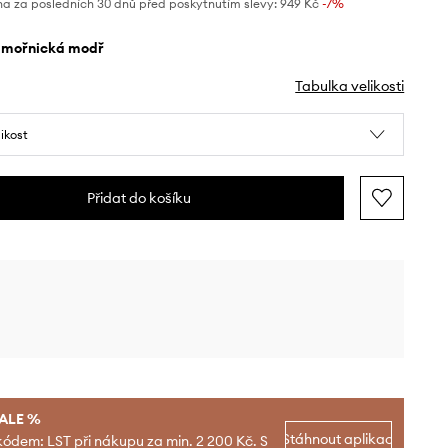
na za posledních 30 dnů před poskytnutím slevy:
949 Kč
 -7%
ámořnická modř
Tabulka velikosti
likost
Přidat do košíku
SALE %
Stáhnout aplikaci
kódem: LST při nákupu za min. 2 200 Kč. S