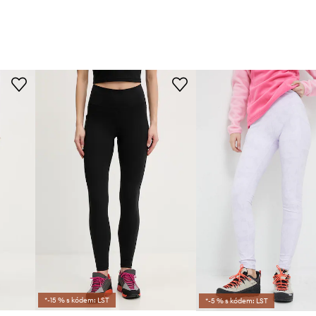
*-15 % s kódem: LST
*-5 % s kódem: LST