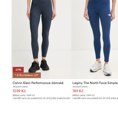
- Vnější délka nohavic: 96 cm.
- Rozměry pro velikost: S.
-21%
*-5 % s kódem: LST
Calvin Klein Performance dámské
Legíny The North Face Simpl
Aktuální cena:
Aktuální cena:
1039 Kč
769 Kč
Běžná cena:
1599 Kč
Běžná cena:
1399 Kč
Nejnižší cena za posledních 30 dnů před poskytnutím
Nejnižší cena za posledních 30 dnů před 
slevy:
1319 Kč
slevy:
799 Kč