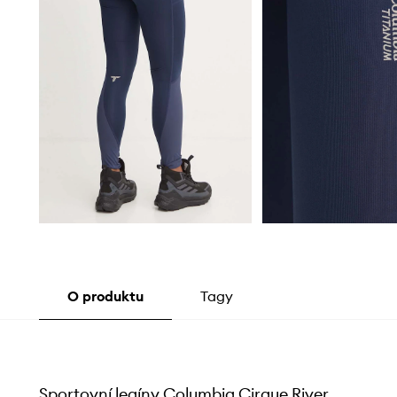
O produktu
Tagy
Sportovní legíny Columbia Cirque River