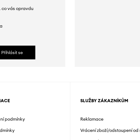
, co vás opravdu
da
Přihlásit se
MACE
SLUŽBY ZÁKAZNÍKŮM
ní podmínky
Reklamace
odmínky
Vrácení zboží/odstoupení od