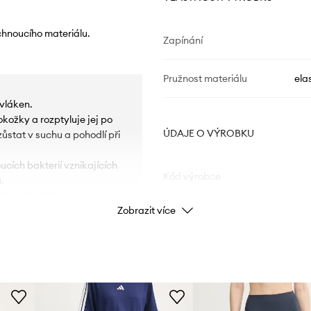
chnoucího materiálu.
Zapínání
Pružnost materiálu
ela
vláken.
kožky a rozptyluje jej po
ÚDAJE O VÝROBKU
stat v suchu a pohodlí při
cích bakterií vznikajících
Kód výrobce
.
ání při pohybu.
Zobrazit více
Barva
nám
iluetu a poskytuje další
Značka
 a zajišťují vysoký
Výrobce