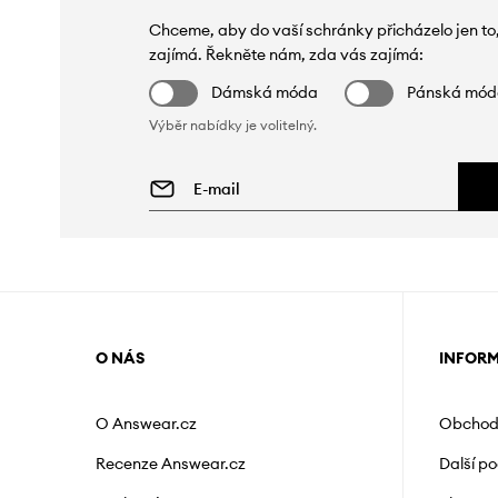
Chceme, aby do vaší schránky přicházelo jen to
zajímá. Řekněte nám, zda vás zajímá:
Dámská móda
Pánská mó
Výběr nabídky je volitelný.
O NÁS
INFOR
O Answear.cz
Obchod
Recenze Answear.cz
Další p