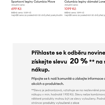
Sportovní legíny Columbia Move
Columbia legíny dámské Lone
Aktuální cena:
Aktuální cena:
699 Kč
1099 Kč
Běžná cena:
1059 Kč
Běžná cena:
1599 Kč
Nejnižší cena za posledních 30 dnů před poskytnutím
Nejnižší cena za posledních 30 dnů před 
slevy:
739 Kč
slevy:
1199 Kč
Přihlaste se k odběru novin
20 %
získejte slevu
** na 
nákup.
Připojte se k naší komunitě a získejte informace 
akcích a produktech.
**Sleva je jednorázová, vztahuje se na nezlevněné prod
nákupu v min. hodnotě 1 900 Kč. Slevu nelze kombinova
některé produkty mohou být ze slevy vyloučeny. Podr
stránce:
produkty vyloučené z akce