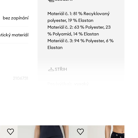
Materiál č. 1: 81 % Recyklovaný
bez zapínání
polyester, 19 % Elastan
Materiál č. 2: 63 % Polyester, 23
% Polyamid, 14 % Elastan
stický materiál
Materiál č. 3: 94 % Polyester, 6 %
Elastan
STŘIH
2106731
Pas (výška)
:
vysoký
Typ nohavic
:
úzké
ořnická modř
Střih
:
Slim fit
Columbia