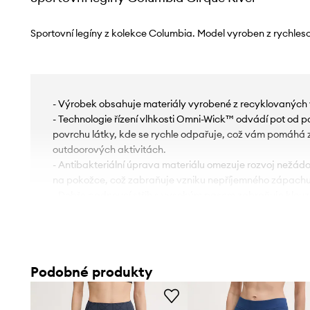
Sportovní legíny z kolekce Columbia. Model vyroben z rychles
- Výrobek obsahuje materiály vyrobené z recyklovaných 
- Technologie řízení vlhkosti Omni-Wick™ odvádí pot od po
povrchu látky, kde se rychle odpařuje, což vám pomáhá zů
outdoorových aktivitách.
- Antibakteriální úprava materiálu omezuje rozvoj nežádou
na pokožce, což zabraňuje vzniku nepříjemného zápachu
- Dobře padnoucí střih s vysokým pasem zabraňuje klouz
- Do boční kapsy se vejde telefon nebo jiné nezbytnosti.
- Horní okraj je zakončen širokým páskem, který tvaruje s
podporu při aktivitě.
- Ploché švy chrání pokožku před oděrkami a podrážděním
Podobné produkty
komfort při používání.
- Šířka v pase: 32 cm.
- Výška sedu: 24,5 cm.