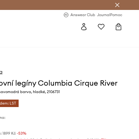
Answear Club
- 20 % na první objednávku
Answear Club
Journal
Pomoc
a
ovní legíny Columbia Cirque River
avomodrá barva, hladké, 2106731
ódem: LST
na:
:
1899 Kč
-53%