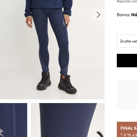
Nejnižší ce
Barva:
n
Zvolte ve
FINAL 
*-5 % s 