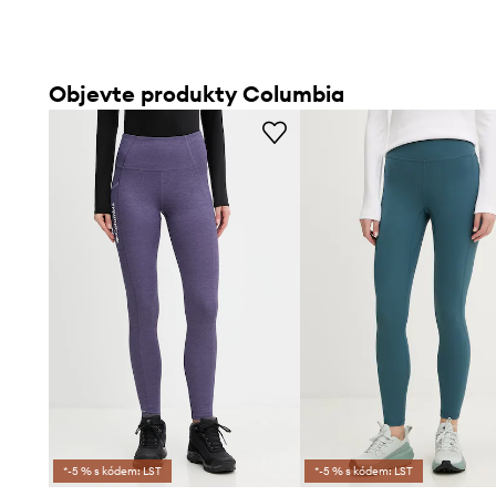
Objevte produkty Columbia
*-5 % s kódem: LST
*-5 % s kódem: LST