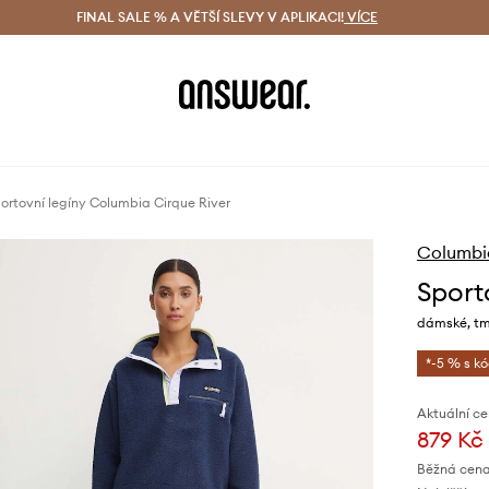
ácení zdarma (od 1800 Kč)
FINAL SALE % A VĚTŠÍ SLEVY V APLIKACI!
Doručení i do 24 h
VÍCE
Ušetřete s 
ortovní legíny Columbia Cirque River
Columbi
Sport
dámské, tm
*-5 % s k
Aktuální ce
879 Kč
Běžná cena