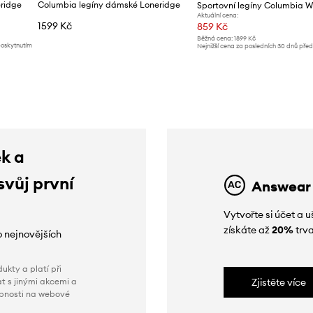
ridge
Columbia legíny dámské Loneridge
Aktuální cena:
1599 Kč
859 Kč
Běžná cena:
1899 Kč
poskytnutím
Nejnižší cena za posledních 30 dnů pře
slevy:
889 Kč
ek a
svůj první
Answear
Vytvořte si účet a
získáte až
20%
trva
o nejnovějších
ukty a platí při
t s jinými akcemi a
Zjistěte více
obnosti na webové