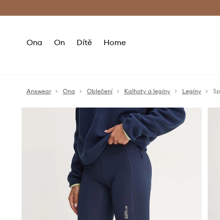
Premium Fashion Benefits
Doručení a vr
Ona
On
Dítě
Home
Answear
Ona
Oblečení
Kalhoty a legíny
Legíny
Sp