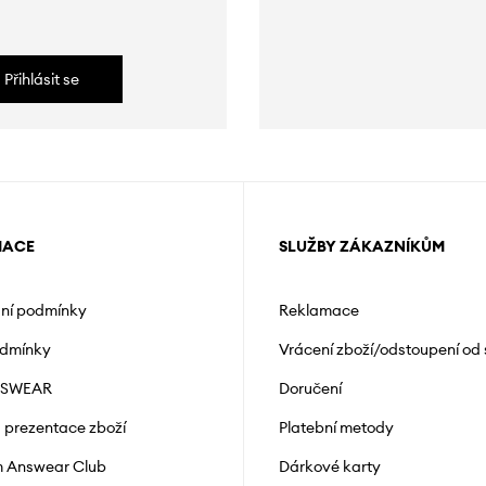
Přihlásit se
MACE
SLUŽBY ZÁKAZNÍKŮM
ní podmínky
Reklamace
odmínky
Vrácení zboží/odstoupení od
NSWEAR
Doručení
a prezentace zboží
Platební metody
 Answear Club
Dárkové karty