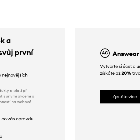
ek a
svůj první
Answear
Vytvořte si účet a
získáte až
20%
trva
o nejnovějších
ukty a platí při
t s jinými akcemi a
Zjistěte více
obnosti na webové
, co vás opravdu
da