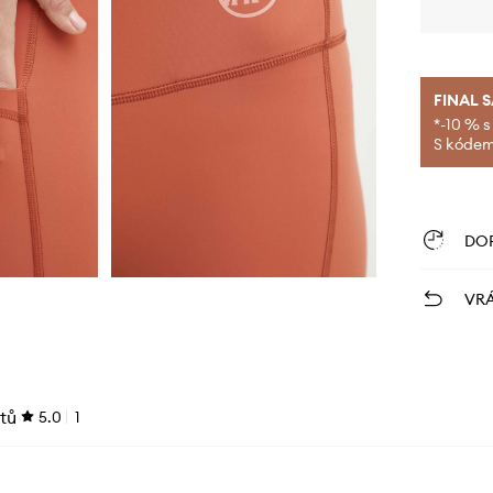
FINAL 
*-10 % s
S kódem 
DO
VRÁ
tů
5.0
1