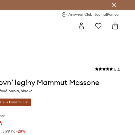
Answear Club
- 20 % na první objednávku
Answear Club
Journal
Pomoc
5.0
t
ovní legíny Mammut Massone
žová barva, hladké
0 % s kódem: LST
na:
č
:
3199 Kč
-28%