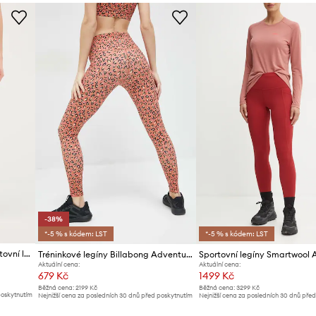
ID produktu
 a zajišťují vysoký
-38%
*-5 % s kódem: LST
*-5 % s kódem: LST
Calvin Klein Performance sportovní legíny dámské
Tréninkové legíny Billabong Adventure
Sportovní legíny Smartwool 
Aktuální cena:
Aktuální cena:
679 Kč
1499 Kč
Běžná cena:
2199 Kč
Běžná cena:
3299 Kč
poskytnutím
Nejnižší cena za posledních 30 dnů před poskytnutím
Nejnižší cena za posledních 30 dnů pře
slevy:
1099 Kč
slevy:
1639 Kč