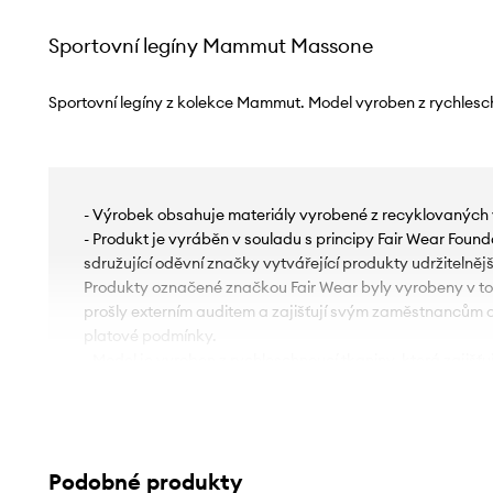
Sportovní legíny Mammut Massone
Sportovní legíny z kolekce Mammut. Model vyroben z rychlesc
- Výrobek obsahuje materiály vyrobené z recyklovaných 
- Produkt je vyráběn v souladu s principy Fair Wear Foun
sdružující oděvní značky vytvářející produkty udržitelněj
Produkty označené značkou Fair Wear byly vyrobeny v t
prošly externím auditem a zajišťují svým zaměstnancům o
platové podmínky.
- Model je vyroben z rychleschnoucí tkaniny, která zajišť
aktivity.
- Materiál s optimální strečem pro pohodlí při nošení a lep
- Dobře padnoucí střih s vysokým pasem zabraňuje klouz
- Klínek všitý do rozkroku zvyšuje pohodlí při používání a m
Podobné produkty
- Horní okraj je zakončen širokým páskem, který tvaruje s