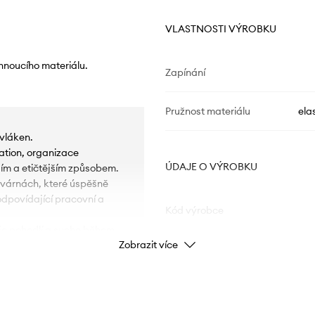
VLASTNOSTI VÝROBKU
hnoucího materiálu.
Zapínání
Pružnost materiálu
ela
vláken.
dation, organizace
ÚDAJE O VÝROBKU
ším a etičtějším způsobem.
ovárnách, které úspěšně
dpovídající pracovní a
Kód výrobce
uje pohodlí a sucho během
Zobrazit více
Barva
ší padnutí.
ání při pohybu.
Značka
obilitu.
iluetu a poskytuje další