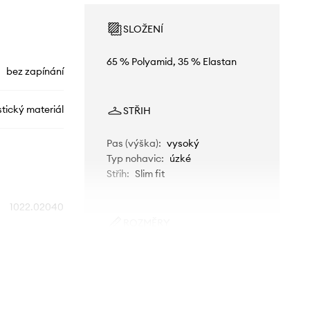
SLOŽENÍ
65 % Polyamid, 35 % Elastan
bez zapínání
stický materiál
STŘIH
Pas (výška)
:
vysoký
Typ nohavic
:
úzké
Střih
:
Slim fit
1022.02040
ROZMĚRY
červená
Modelka na fotografii je 175 cm
vysoká a má na sobě velikost S
Mammut
Standardní velikost