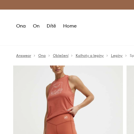
Premium Fashion Benefits
Doručení a vr
Ona
On
Dítě
Home
Answear
Ona
Oblečení
Kalhoty a legíny
Legíny
Sp