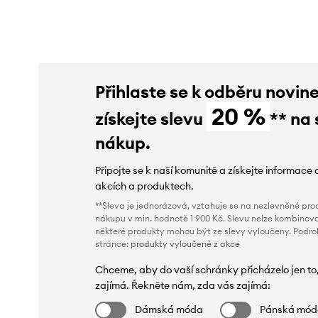
Přihlaste se k odběru novin
20 %
získejte slevu
** na 
nákup.
Připojte se k naší komunitě a získejte informace 
akcích a produktech.
**Sleva je jednorázová, vztahuje se na nezlevněné prod
nákupu v min. hodnotě 1 900 Kč. Slevu nelze kombinova
některé produkty mohou být ze slevy vyloučeny. Podr
stránce:
produkty vyloučené z akce
Chceme, aby do vaší schránky přicházelo jen to
zajímá. Řekněte nám, zda vás zajímá:
Dámská móda
Pánská mó