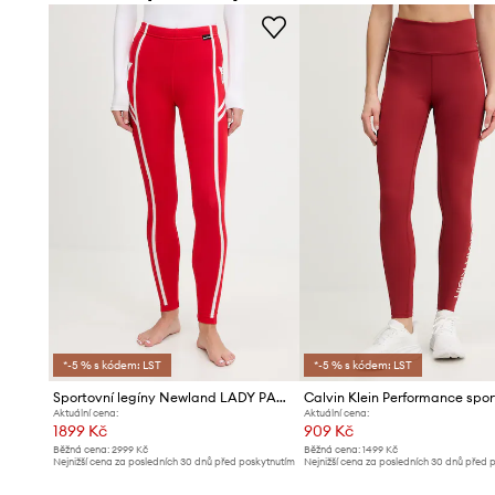
podporu při aktivitě.
- Vnitřní nastavení šířky pasu pomocí šňůrek.
- Vnitřní skrytá kapsa umožňuje uložení drobností.
- Do boční kapsy se vejde telefon nebo jiné nezbytnosti.
- Ploché švy chrání pokožku před oděrkami a podrážděním
komfort při používání.
- Hmotnost produktu: 191 g.
- Šířka v pase: 31 cm.
- Výška sedu: 25 cm.
- Délka: 90 cm.
- Rozměry pro velikost: S.
*-5 % s kódem: LST
*-5 % s kódem: LST
Sportovní legíny Newland LADY PANTS
Aktuální cena:
Aktuální cena:
1899 Kč
909 Kč
Běžná cena:
2999 Kč
Běžná cena:
1499 Kč
Nejnižší cena za posledních 30 dnů před poskytnutím
Nejnižší cena za posledních 30 dnů před 
slevy:
1949 Kč
slevy:
929 Kč