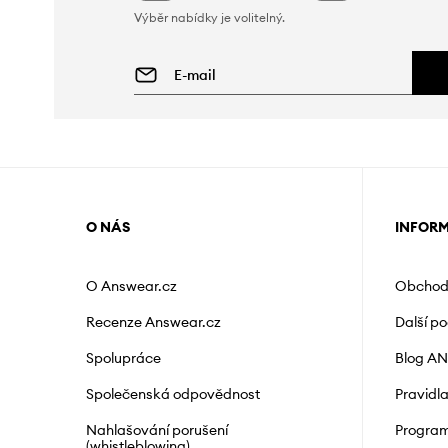
Výběr nabídky je volitelný.
O NÁS
INFOR
O Answear.cz
Obchod
Recenze Answear.cz
Další p
Spolupráce
Blog A
Společenská odpovědnost
Pravidl
Nahlašování porušení
Program
(whistleblowing)