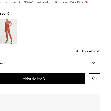
na za posledních 30 dnů před poskytnutím slevy:
2599 Kč
 -11%
ervená
Tabulka velikosti
likost
Přidat do košíku