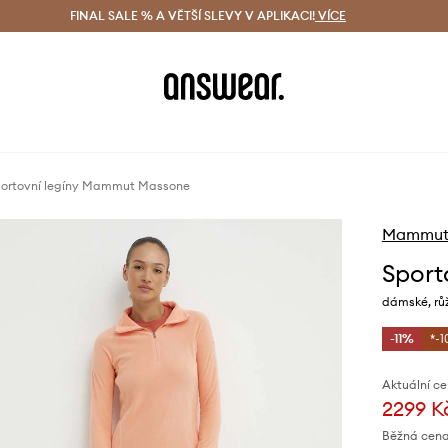
ácení zdarma (od 1800 Kč)
FINAL SALE % A VĚTŠÍ SLEVY V APLIKACI!
Doručení i do 24 h
VÍCE
Ušetřete s 
ortovní legíny Mammut Massone
Mammu
Sport
dámské, rů
-11%
*-1
Aktuální ce
2299 K
Běžná cena