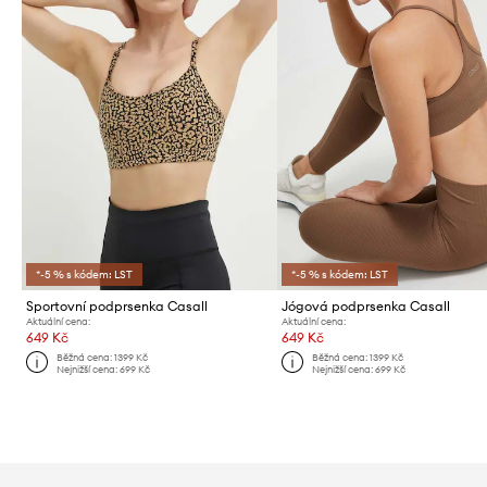
*-5 % s kódem: LST
*-5 % s kódem: LST
Sportovní podprsenka Casall
Jógová podprsenka Casall
Aktuální cena:
Aktuální cena:
649 Kč
649 Kč
Běžná cena:
1399 Kč
Běžná cena:
1399 Kč
Nejnižší cena:
699 Kč
Nejnižší cena:
699 Kč