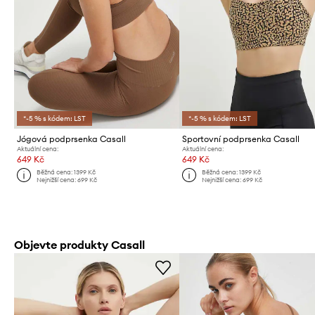
*-5 % s kódem: LST
*-5 % s kódem: LST
Jógová podprsenka Casall
Sportovní podprsenka Casall
Aktuální cena:
Aktuální cena:
649 Kč
649 Kč
Běžná cena:
1399 Kč
Běžná cena:
1399 Kč
Nejnižší cena:
699 Kč
Nejnižší cena:
699 Kč
Objevte produkty Casall