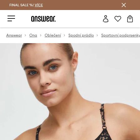
FINAL SALE %!
VÍCE
Ušetřete s Answear Club
Answear
Ona
Oblečení
Spodní prádlo
Sportovní podprsenk