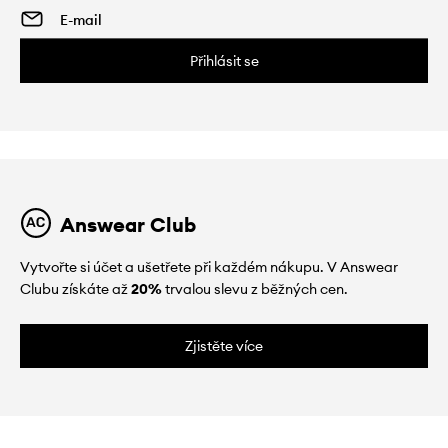
Přihlásit se
Answear Club
Vytvořte si účet a ušetřete při každém nákupu. V Answear
Clubu získáte až
20%
trvalou slevu z běžných cen.
Zjistěte více