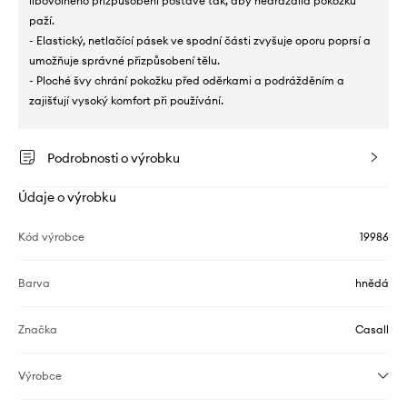
libovolného přizpůsobení postavě tak, aby nedráždila pokožku
paží.
- Elastický, netlačící pásek ve spodní části zvyšuje oporu poprsí a
umožňuje správné přizpůsobení tělu.
- Ploché švy chrání pokožku před oděrkami a podrážděním a
zajišťují vysoký komfort při používání.
Podrobnosti o výrobku
Údaje o výrobku
Kód výrobce
19986
Barva
hnědá
Značka
Casall
Výrobce