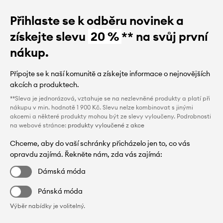
Přihlaste se k odběru novinek a
získejte slevu
20 %
** na svůj první
nákup.
Připojte se k naší komunitě a získejte informace o nejnovějších
akcích a produktech.
**Sleva je jednorázová, vztahuje se na nezlevněné produkty a platí při
nákupu v min. hodnotě 1 900 Kč. Slevu nelze kombinovat s jinými
akcemi a některé produkty mohou být ze slevy vyloučeny. Podrobnosti
na webové stránce:
produkty vyloučené z akce
Chceme, aby do vaší schránky přicházelo jen to, co vás
opravdu zajímá. Řekněte nám, zda vás zajímá:
Dámská móda
Pánská móda
Výběr nabídky je volitelný.