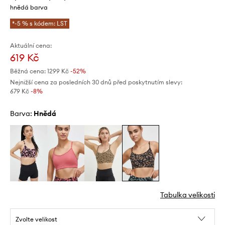
hnědá barva
*-5 % s kódem: LST
Aktuální cena:
619 Kč
Běžná cena:
1299 Kč
-52%
Nejnižší cena za posledních 30 dnů před poskytnutím slevy:
679 Kč
 -8%
Barva:
hnědá
Tabulka velikosti
Zvolte velikost