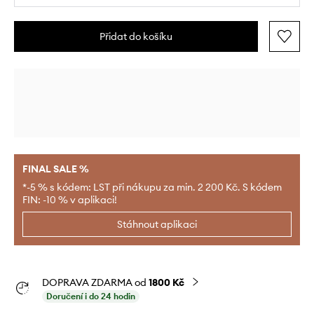
Přidat do košíku
FINAL SALE %
*-5 % s kódem: LST při nákupu za min. 2 200 Kč. S kódem
FIN: -10 % v aplikaci!
Stáhnout aplikaci
DOPRAVA ZDARMA od
1800 Kč
Doručení i do 24 hodin