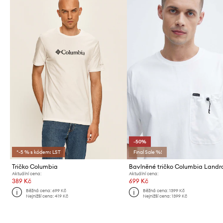
-50%
*-5 % s kódem: LST
Final Sale %!
Tričko Columbia
Bavlněné tričko Columbia Land
Aktuální cena:
Aktuální cena:
389 Kč
699 Kč
Běžná cena:
699 Kč
Běžná cena:
1399 Kč
Nejnižší cena:
419 Kč
Nejnižší cena:
1399 Kč