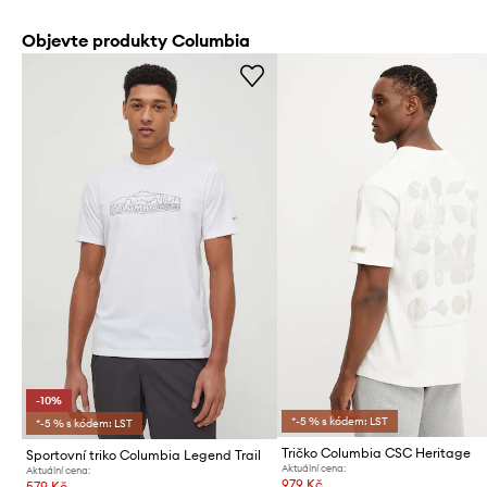
Objevte produkty Columbia
-10%
*-5 % s kódem: LST
*-5 % s kódem: LST
Tričko Columbia CSC Heritage
Sportovní triko Columbia Legend Trail
Aktuální cena:
Aktuální cena:
979 Kč
579 Kč