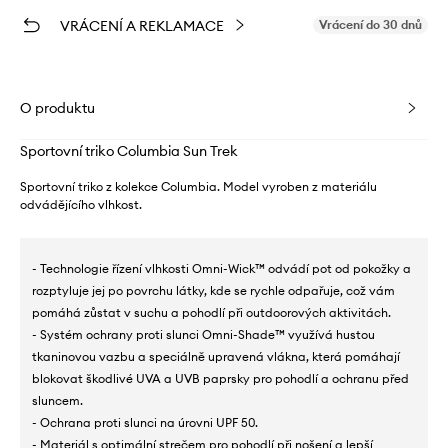
VRÁCENÍ A REKLAMACE
Vrácení do 30 dnů
O produktu
Sportovní triko Columbia Sun Trek
Sportovní triko z kolekce Columbia. Model vyroben z materiálu
odvádějícího vlhkost.
- Technologie řízení vlhkosti Omni-Wick™ odvádí pot od pokožky a
rozptyluje jej po povrchu látky, kde se rychle odpařuje, což vám
pomáhá zůstat v suchu a pohodlí při outdoorových aktivitách.
- Systém ochrany proti slunci Omni-Shade™ využívá hustou
tkaninovou vazbu a speciálně upravená vlákna, která pomáhají
blokovat škodlivé UVA a UVB paprsky pro pohodlí a ochranu před
sluncem.
- Ochrana proti slunci na úrovni UPF 50.
- Materiál s optimální strečem pro pohodlí při nošení a lepší