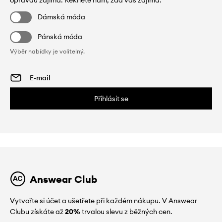
Dámská móda
Pánská móda
Výběr nabídky je volitelný.
Přihlásit se
Answear Club
Vytvořte si účet a ušetřete při každém nákupu. V Answear
Clubu získáte až
20%
trvalou slevu z běžných cen.