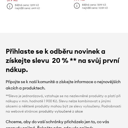
Běžná cena:
1599 Kč
Běžná cena:
1299 Kč
Nejnižší cena:
1039 Kč
Nejnižší cena:
649 Kč
Přihlaste se k odběru novinek a
získejte slevu
20 %
** na svůj první
nákup.
Připojte se k naší komunitě a získejte informace o nejnovějších
akcích a produktech.
**Sleva je jednorázová, vztahuje se na nezlevněné produkty a platí při
nákupu v min. hodnotě 1 900 Kč. Slevu nelze kombinovat s jinými
akcemi a některé produkty mohou být ze slevy vyloučeny. Podrobnosti
na webové stránce:
produkty vyloučené z akce
Chceme, aby do vaší schránky přicházelo jen to, co vás
opravdu zajímá. Řekněte nám, zda vás zajímá: