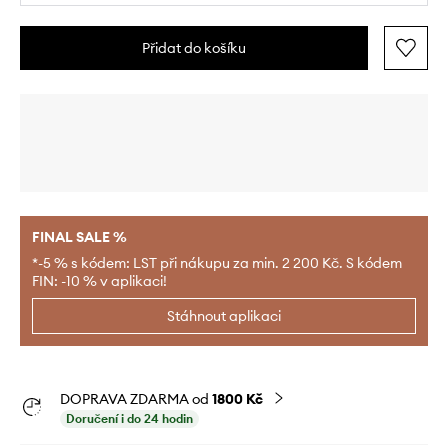
Přidat do košíku
FINAL SALE %
*-5 % s kódem: LST při nákupu za min. 2 200 Kč. S kódem
FIN: -10 % v aplikaci!
Stáhnout aplikaci
DOPRAVA ZDARMA od
1800 Kč
Doručení i do 24 hodin