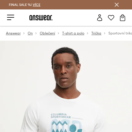
FINAL SALE %!
VÍCE
Ušetřete s Answear Club
Answear
On
Oblečení
T-shirt a polo
Trička
Sportovní tri