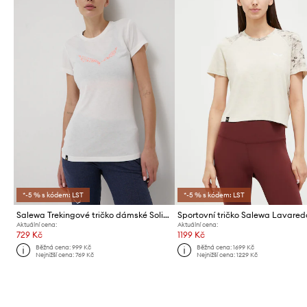
*-5 % s kódem: LST
*-5 % s kódem: LST
Salewa Trekingové tričko dámské Solid Dry
Aktuální cena:
Aktuální cena:
729 Kč
1199 Kč
Běžná cena:
999 Kč
Běžná cena:
1699 Kč
Nejnižší cena:
769 Kč
Nejnižší cena:
1229 Kč