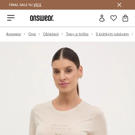
FINAL SALE %!
VÍCE
Ušetřete s Answear Club
Answear
Ona
Oblečení
Topy a trička
S krátkým rukávem