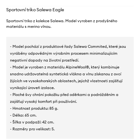
Sportovní triko Salewa Eagle
Sportovní triko z kolekce Salewa. Model vyroben z prodyšného
materiálu s merino vlnou.
- Model pochází z produktové řady Salewa Commited, které jsou
vyráběny odpovědným výrobním procesem minimalizujícím
negativní dopady na životní prostředí.
- Model je vyroben z materiálu AlpineWool®, který kombinuje
snadno udržovatelná syntetická vlákna a vlnu získanou z ovcí
žijících ve vysokohorských oblastech, jejichž vlastnosti zajišťují
vynikající úroveň izolace.
- Ploché švy chrání pokožku před oděrkami a podrážděním a
zajišťují vysoký komfort při používání.
- Hmotnost produktu: 85 g.
- Délka: 65 cm.
- Šířka v podpaží: 42 cm.
- Rozměry pro velikost: S.