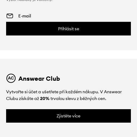
Přihlásit se
Answear Club
Vytvořte si účet a ušetřete při každém nákupu. V Answear
Clubu získáte až
20%
trvalou slevu z běžných cen.
Zjistěte více