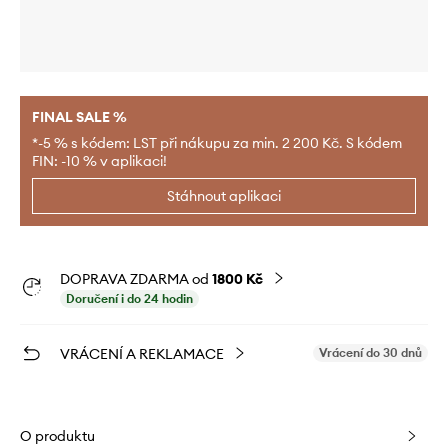
FINAL SALE %
*-5 % s kódem: LST při nákupu za min. 2 200 Kč. S kódem
FIN: -10 % v aplikaci!
Stáhnout aplikaci
DOPRAVA ZDARMA od
1800 Kč
Doručení i do 24 hodin
VRÁCENÍ A REKLAMACE
Vrácení do 30 dnů
O produktu