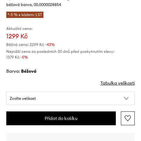
béžová barva, 00.0000028854
*-5 % s kódem: LST
Aktuální cena:
1299 Kč
Běžná cena:
2299 Kč
-43%
Nejnižší cena za posledních 30 dnů před poskytnutím slevy:
1379 Kč
 -5%
Barva:
béžová
Tabulka velikosti
Zvolte velikost
Přidat do košíku