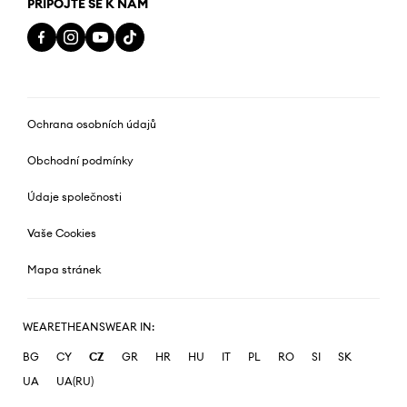
PŘIPOJTE SE K NÁM
Ochrana osobních údajů
Obchodní podmínky
Údaje společnosti
Vaše Cookies
Mapa stránek
WEARETHEANSWEAR IN:
BG
CY
CZ
GR
HR
HU
IT
PL
RO
SI
SK
UA
UA(RU)