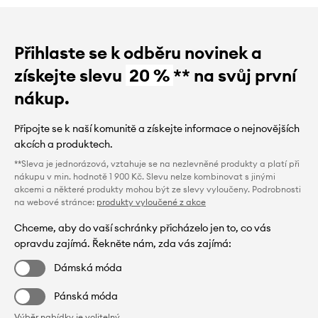
Přihlaste se k odběru novinek a
získejte slevu
20 %
** na svůj první
nákup.
Připojte se k naší komunitě a získejte informace o nejnovějších
akcích a produktech.
**Sleva je jednorázová, vztahuje se na nezlevněné produkty a platí při
nákupu v min. hodnotě 1 900 Kč. Slevu nelze kombinovat s jinými
akcemi a některé produkty mohou být ze slevy vyloučeny. Podrobnosti
na webové stránce:
produkty vyloučené z akce
Chceme, aby do vaší schránky přicházelo jen to, co vás
opravdu zajímá. Řekněte nám, zda vás zajímá:
Dámská móda
Pánská móda
Výběr nabídky je volitelný.