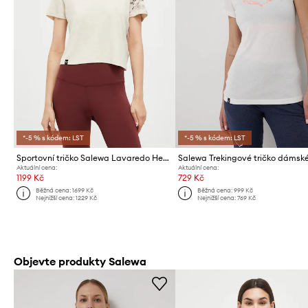
*-5 % s kódem: LST
*-5 % s kódem: LST
Sportovní tričko Salewa Lavaredo Hemp
Aktuální cena:
Aktuální cena:
1199 Kč
729 Kč
Běžná cena:
1699 Kč
Běžná cena:
999 Kč
Nejnižší cena:
1229 Kč
Nejnižší cena:
769 Kč
Objevte produkty Salewa