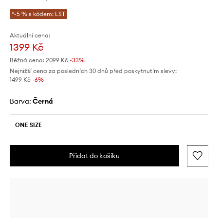
*-5 % s kódem: LST
Aktuální cena:
1399 Kč
Běžná cena:
2099 Kč
-33%
Nejnižší cena za posledních 30 dnů před poskytnutím slevy:
1499 Kč
 -6%
Barva:
černá
ONE SIZE
Přidat do košíku