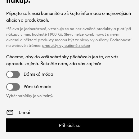
Připojte se k naší komunitě a získejte informace o nejnovějších
akcích a produktech.
**Sleva je jednorázová, vztahuje se na nezlevněné produkty a platí při
nákupu v min. hodnotě 1 900 Kč. Slevu nelze kombinovat s jinými
akcemi a některé produkty mohou být ze slevy vyloučeny. Podrobnosti
na webové stránce:
produkty vyloučené z akce
Chceme, aby do vaší schránky přicházelo jen to, co vás
opravdu zajímá. Řekněte nám, zda vás zajímá:
Dámská móda
Pánská móda
Výběr nabídky je volitelný.
Přihlásit se