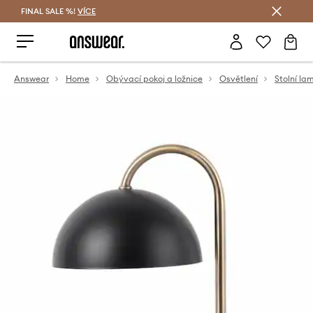
FINAL SALE %!
VÍCE
Ušetřete s Answear Club
Answear
Home
Obývací pokoj a ložnice
Osvětlení
Stolní la