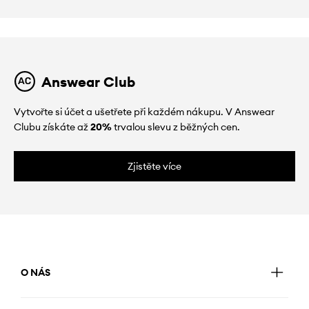
Answear Club
Vytvořte si účet a ušetřete při každém nákupu. V Answear
Clubu získáte až
20%
trvalou slevu z běžných cen.
Zjistěte více
O NÁS