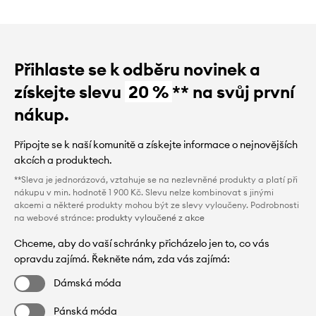
Přihlaste se k odběru novinek a
získejte slevu
20 %
** na svůj první
nákup.
Připojte se k naší komunitě a získejte informace o nejnovějších
akcích a produktech.
**Sleva je jednorázová, vztahuje se na nezlevněné produkty a platí při
nákupu v min. hodnotě 1 900 Kč. Slevu nelze kombinovat s jinými
akcemi a některé produkty mohou být ze slevy vyloučeny. Podrobnosti
na webové stránce:
produkty vyloučené z akce
Chceme, aby do vaší schránky přicházelo jen to, co vás
opravdu zajímá. Řekněte nám, zda vás zajímá:
Dámská móda
Pánská móda