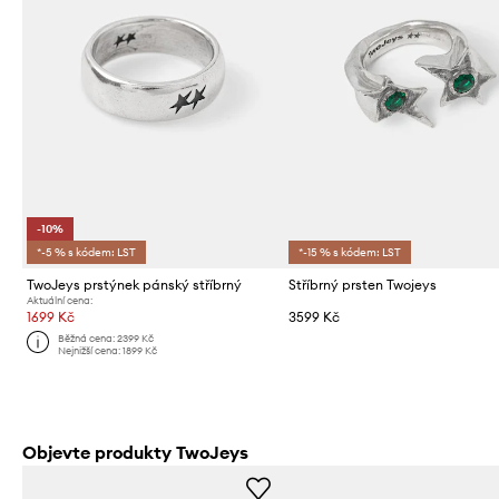
-10%
*-5 % s kódem: LST
*-15 % s kódem: LST
TwoJeys prstýnek pánský stříbrný
Stříbrný prsten Twojeys
Aktuální cena:
1699 Kč
3599 Kč
Běžná cena:
2399 Kč
Nejnižší cena:
1899 Kč
Objevte produkty TwoJeys