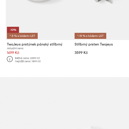
-10%
*-5 % s kódem: LST
*-15 % s kódem: LST
TwoJeys prstýnek pánský stříbrný
Stříbrný prsten Twojeys
Aktuální cena:
1699 Kč
3599 Kč
Běžná cena:
2399 Kč
Nejnižší cena:
1899 Kč