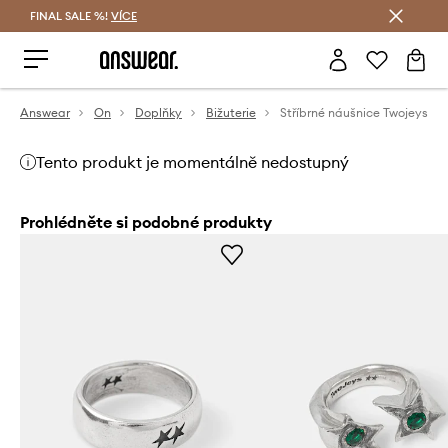
FINAL SALE %!
VÍCE
Ušetřete s Answear Club
Answear
On
Doplňky
Bižuterie
Stříbrné náušnice Twojeys
Tento produkt je momentálně nedostupný
Prohlédněte si podobné produkty