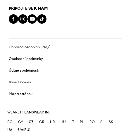
PŘIPOJTE SE K NÁM
Ochrana osobních údajů
Obchodní podmínky
Údaje společnosti
Vaše Cookies
Mapa stránek
WEARETHEANSWEAR IN:
BG
CY
CZ
GR
HR
HU
IT
PL
RO
SI
SK
UA
UA(RU)