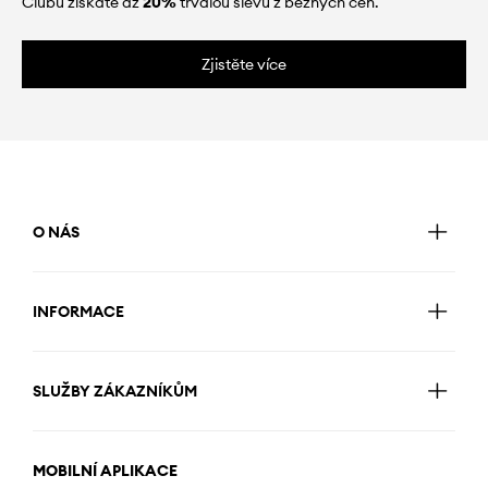
Clubu získáte až
20%
trvalou slevu z běžných cen.
Zjistěte více
O NÁS
INFORMACE
SLUŽBY ZÁKAZNÍKŮM
MOBILNÍ APLIKACE