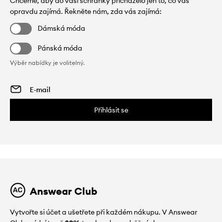
Chceme, aby do vaší schránky přicházelo jen to, co vás
opravdu zajímá. Řekněte nám, zda vás zajímá:
Dámská móda
Pánská móda
Výběr nabídky je volitelný.
Přihlásit se
Answear Club
Vytvořte si účet a ušetřete při každém nákupu. V Answear