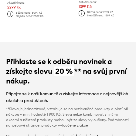
Aktuální cena:
Aktuální cena:
1399 Kč
2299 Kč
Běžná cena:
2699 Kč
Běžná cena:
5099 Kč
Nejnižší cena:
1599 Kč
Nejnižší cena:
2539 Kč
Přihlaste se k odběru novinek a
získejte slevu
20 %
** na svůj první
nákup.
Připojte se k naší komunitě a získejte informace o nejnovějších
akcích a produktech.
**Sleva je jednorázová, vztahuje se na nezlevněné produkty a platí při
nákupu v min. hodnotě 1 900 Kč. Slevu nelze kombinovat s jinými
akcemi a některé produkty mohou být ze slevy vyloučeny. Podrobnosti
na webové stránce:
produkty vyloučené z akce