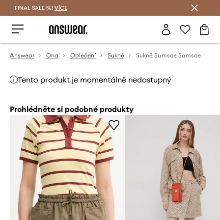
FINAL SALE %!
VÍCE
Ušetřete s Answear Club
Answear
Ona
Oblečení
Sukně
Sukně Samsoe Samsoe
Tento produkt je momentálně nedostupný
Prohlédněte si podobné produkty