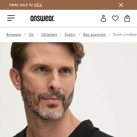
FINAL SALE %!
VÍCE
Ušetřete s Answear Club
Answear
On
Oblečení
Svetry
Bez zapínání
Svetr Lindbe