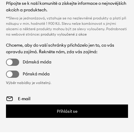
Připojte se k naší komunitě a získejte informace o nejnovějších
akcích a produktech.
**Sleva je jednorázová, vztahuje se na nezlevněné produkty a platí při
nákupu v min. hodnotě 1 900 Kč. Slevu nelze kombinovat s jinými
akcemi a některé produkty mohou být ze slevy vyloučeny. Podrobnosti
na webové stránce:
produkty vyloučené z akce
Chceme, aby do vaší schránky přicházelo jen to, co vás
opravdu zajímá. Řekněte nám, zda vás zajímá:
Dámská móda
Pánská móda
Výběr nabídky je volitelný.
Přihlásit se