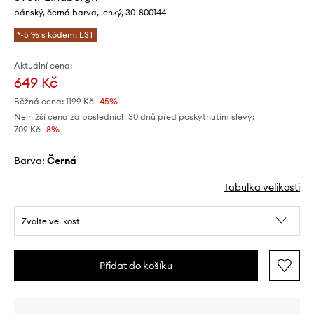
pánský, černá barva, lehký, 30-800144
*-5 % s kódem: LST
Aktuální cena:
649 Kč
Běžná cena:
1199 Kč
-45%
Nejnižší cena za posledních 30 dnů před poskytnutím slevy:
709 Kč
 -8%
Barva:
černá
Tabulka velikosti
Zvolte velikost
Přidat do košíku