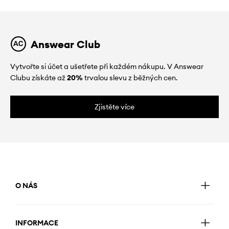
Answear Club
Vytvořte si účet a ušetřete při každém nákupu. V Answear
Clubu získáte až
20%
trvalou slevu z běžných cen.
Zjistěte více
O NÁS
INFORMACE