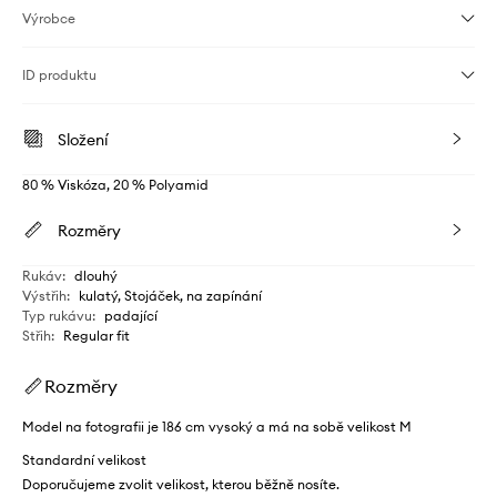
Výrobce
ID produktu
Složení
80 % Viskóza, 20 % Polyamid
Rozměry
Rukáv
:
dlouhý
Výstřih
:
kulatý, Stojáček, na zapínání
Typ rukávu
:
padající
Střih
:
Regular fit
Rozměry
Model na fotografii je 186 cm vysoký a má na sobě velikost M
Standardní velikost
Doporučujeme zvolit velikost, kterou běžně nosíte.