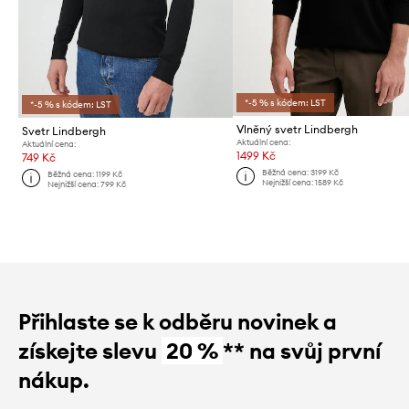
*-5 % s kódem: LST
*-5 % s kódem: LST
Vlněný svetr Lindbergh
Svetr Lindbergh
Aktuální cena:
Aktuální cena:
1499 Kč
749 Kč
Běžná cena:
3199 Kč
Běžná cena:
1199 Kč
Nejnižší cena:
1589 Kč
Nejnižší cena:
799 Kč
Přihlaste se k odběru novinek a
získejte slevu
20 %
** na svůj první
nákup.