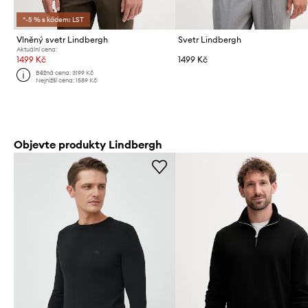
*-5 % s kódem: LST
Vlněný svetr Lindbergh
Svetr Lindbergh
Aktuální cena:
1499 Kč
1499 Kč
Běžná cena:
3199 Kč
Nejnižší cena:
1589 Kč
Objevte produkty Lindbergh