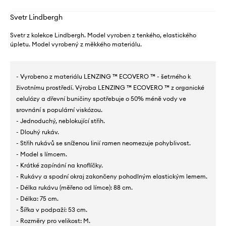
Svetr Lindbergh
Svetr z kolekce Lindbergh. Model vyroben z tenkého, elastického
úpletu. Model vyrobený z měkkého materiálu.
- Vyrobeno z materiálu LENZING ™ ECOVERO ™ - šetrného k
životnímu prostředí. Výroba LENZING ™ ECOVERO ™ z organické
celulózy a dřevní buničiny spotřebuje o 50% méně vody ve
srovnání s populární viskózou.
- Jednoduchý, neblokující střih.
- Dlouhý rukáv.
- Střih rukávů se sníženou linií ramen neomezuje pohyblivost.
- Model s límcem.
- Krátké zapínání na knoflíčky.
- Rukávy a spodní okraj zakončeny pohodlným elastickým lemem.
- Délka rukávu (měřeno od límce): 88 cm.
- Délka: 75 cm.
- Šířka v podpaží: 53 cm.
- Rozměry pro velikost: M.