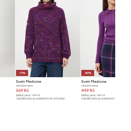
-17%
-40%
Svetr Medicine
Svetr Medicine
Aktuální cena:
Aktuální cena:
569 Kč
449 Kč
Běžná cena:
1199 Kč
Běžná cena:
749 Kč
Nejnižší cena za posledních 30 dnů před
Nejnižší cena za posledních 30 dnů před
poskytnutím slevy:
689 Kč
poskytnutím slevy:
749 Kč