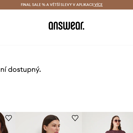
ácení zdarma (od 1800 Kč)
FINAL SALE % A VĚTŠÍ SLEVY V APLIKACI!
Doručení i do 24 h
VÍCE
Ušetřete s 
ení dostupný.