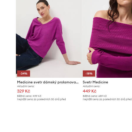
-34%
-18%
Medicine svetr dámský prolamovaný
Svetr Medicine
Aktuální cena:
Aktuální cena:
329 Kč
449 Kč
Běžná cena:
499 Kč
Běžná cena:
689 Kč
Nejnižší cena za posledních 30 dnů před
Nejnižší cena za posledních 30 dnů před
poskytnutím slevy:
499 Kč
poskytnutím slevy:
551 Kč