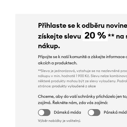
Přihlaste se k odběru novin
20 %
získejte slevu
** na 
nákup.
Připojte se k naší komunitě a získejte informace 
akcích a produktech.
**Sleva je jednorázová, vztahuje se na nezlevněné prod
nákupu v min. hodnotě 1 900 Kč. Slevu nelze kombinova
některé produkty mohou být ze slevy vyloučeny. Podr
stránce:
produkty vyloučené z akce
Chceme, aby do vaší schránky přicházelo jen to
zajímá. Řekněte nám, zda vás zajímá:
Dámská móda
Pánská mó
Výběr nabídky je volitelný.