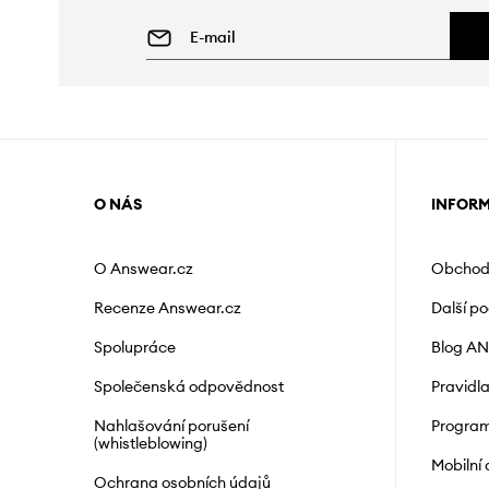
O NÁS
INFOR
O Answear.cz
Obchod
Recenze Answear.cz
Další p
Spolupráce
Blog A
Společenská odpovědnost
Pravidl
Nahlašování porušení
Program
(whistleblowing)
Mobilní
Ochrana osobních údajů