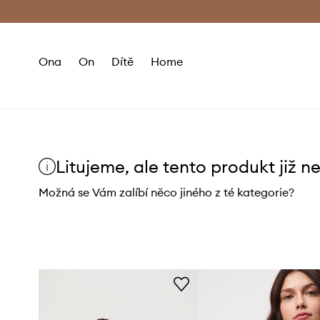
Premium Fashion Benefits
Doručení a vr
Ona
On
Dítě
Home
Litujeme, ale tento produkt již n
Možná se Vám zalíbí něco jiného z té kategorie?