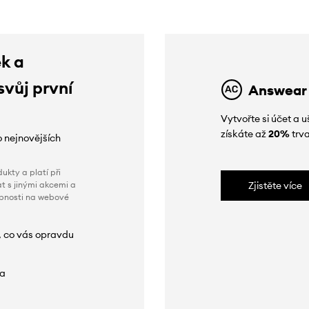
ek a
svůj první
Answear
Vytvořte si účet a
získáte až
20%
trva
o nejnovějších
ukty a platí při
t s jinými akcemi a
Zjistěte více
obnosti na webové
, co vás opravdu
da