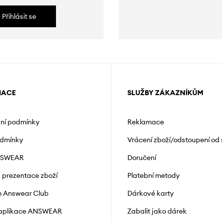
Přihlásit se
MACE
SLUŽBY ZÁKAZNÍKŮM
ní podmínky
Reklamace
odmínky
Vrácení zboží/odstoupení od
NSWEAR
Doručení
a prezentace zboží
Platební metody
 Answear Club
Dárkové karty
 aplikace ANSWEAR
Zabalit jako dárek