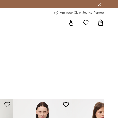
Answear Club
- 20 % na první objednávku
Answear Club
Journal
Pomoc