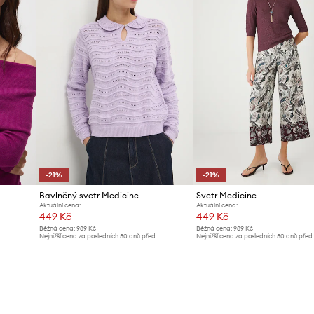
-21%
-21%
Bavlněný svetr Medicine
Svetr Medicine
Aktuální cena:
Aktuální cena:
449 Kč
449 Kč
Běžná cena:
989 Kč
Běžná cena:
989 Kč
Nejnižší cena za posledních 30 dnů před
Nejnižší cena za posledních 30 dnů před
poskytnutím slevy:
569 Kč
poskytnutím slevy:
569 Kč