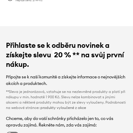
Nejnižší cena:
2799 Kč
Přihlaste se k odběru novinek a
získejte slevu
20 %
** na svůj první
nákup.
Připojte se k naší komunitě a získejte informace o nejnovějších
akcích a produktech.
**Sleva je jednorázová, vztahuje se na nezlevněné produkty a platí při
nákupu v min. hodnotě 1 900 Kč. Slevu nelze kombinovat s jinými
akcemi a některé produkty mohou být ze slevy vyloučeny. Podrobnosti
na webové stránce:
produkty vyloučené z akce
Chceme, aby do vaší schránky přicházelo jen to, co vás
opravdu zajímá. Řekněte nám, zda vás zajímá: