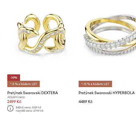
-10%
*-5 % s kódem: LST
*-15 % s kódem: LST
Prstýnek Swarovski DEXTERA
Prstýnek Swarovski HYPERBOLA
Aktuální cena:
2499 Kč
4489 Kč
Běžná cena:
3189 Kč
Nejnižší cena:
2799 Kč