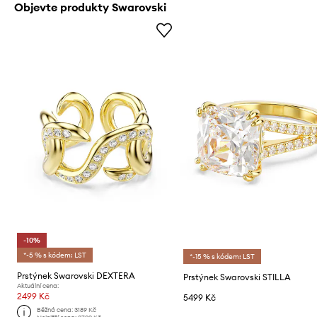
Objevte produkty Swarovski
-10%
*-5 % s kódem: LST
*-15 % s kódem: LST
Prstýnek Swarovski DEXTERA
Prstýnek Swarovski STILLA
Aktuální cena:
2499 Kč
5499 Kč
Běžná cena:
3189 Kč