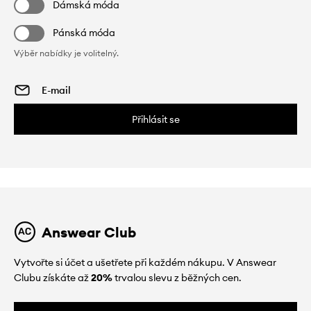
Dámská móda
Pánská móda
Výběr nabídky je volitelný.
Přihlásit se
Answear Club
Vytvořte si účet a ušetřete při každém nákupu. V Answear
Clubu získáte až
20%
trvalou slevu z běžných cen.