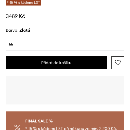
*-15 % s kódem: LST
3489 Kč
Barva:
zlatá
55
Přidat do košíku
FINAL SALE %
*-15 % s kódem: LST při nákupu za min. 2 200 Kč.