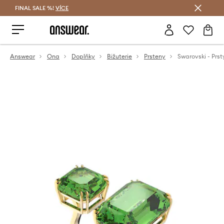
FINAL SALE %!
VÍCE
Ušetřete s Answear Club
Answear
Ona
Doplňky
Bižuterie
Prsteny
Swarovski - Prs