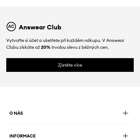
Answear Club
Vytvořte si účet a ušetřete při každém nákupu. V Answear
Clubu získáte až
20%
trvalou slevu z běžných cen.
Zjistěte více
O NÁS
INFORMACE