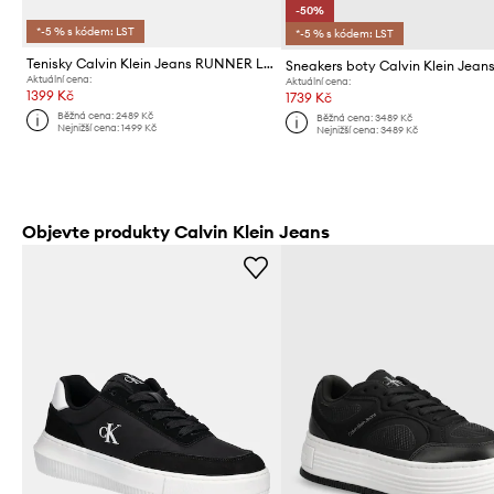
-50%
*-5 % s kódem: LST
*-5 % s kódem: LST
Tenisky Calvin Klein Jeans RUNNER LACEUP MG NYLON MIX
Aktuální cena:
Aktuální cena:
1399 Kč
1739 Kč
Běžná cena:
2489 Kč
Běžná cena:
3489 Kč
Nejnižší cena:
1499 Kč
Nejnižší cena:
3489 Kč
Objevte produkty Calvin Klein Jeans