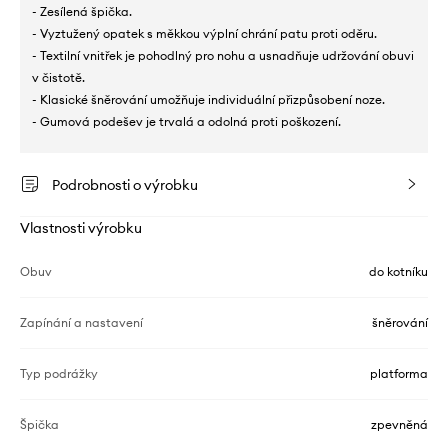
- Zesílená špička.
- Vyztužený opatek s měkkou výplní chrání patu proti oděru.
- Textilní vnitřek je pohodlný pro nohu a usnadňuje udržování obuvi
v čistotě.
- Klasické šněrování umožňuje individuální přizpůsobení noze.
- Gumová podešev je trvalá a odolná proti poškození.
Podrobnosti o výrobku
Vlastnosti výrobku
Obuv
do kotníku
Zapínání a nastavení
šněrování
Typ podrážky
platforma
Špička
zpevněná