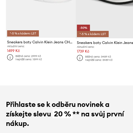
-50%
*-5 % s kódem: LST
*-5 % s kódem: LST
Sneakers boty Calvin Klein Jeans CHUNKY CUPSOLE LOW MIX IN
Aktuální cena:
Aktuální cena:
1499 Kč
1739 Kč
Běžná cena:
2999 Kč
Běžná cena:
3489 Kč
Nejnižší cena:
1599 Kč
Nejnižší cena:
3489 Kč
Přihlaste se k odběru novinek a
získejte slevu
20 %
** na svůj první
nákup.