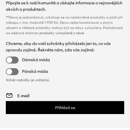
Připojte se k naší komunitě a získejte informace o nejnovějších
akcích a produktech.
**Sleva je jednorázová, vztahuje se na nezlevněné produkty a platí při
nákupu v min. hodnotě 1 900 Kč. Slevu nelze kombinovat s jinými
akcemi a některé produkty mohou být ze slevy vyloučeny. Podrobnosti
na webové stránce:
produkty vyloučené z akce
Chceme, aby do vaší schránky přicházelo jen to, co vás
opravdu zajímá. Řekněte nám, zda vás zajímá:
Dámská móda
Pánská móda
Výběr nabídky je volitelný.
Přihlásit se