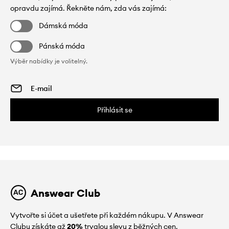
opravdu zajímá. Řekněte nám, zda vás zajímá:
Dámská móda
Pánská móda
Výběr nabídky je volitelný.
Přihlásit se
Answear Club
Vytvořte si účet a ušetřete při každém nákupu. V Answear
Clubu získáte až
20%
trvalou slevu z běžných cen.