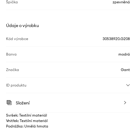
Špička
zpevněná
Údaje o výrobku
Kód výrobce
30538920.G208
Barva
modrá
Značka
Gant
ID produktu
Složení
Svršek: Textilní materiál
Vnitřek: Textilní materiál
Podrážka: Umělá hmota