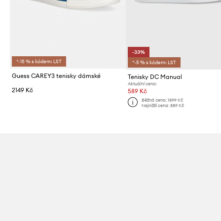
-33%
*-15 % s kódem: LST
*-5 % s kódem: LST
Guess CAREY3 tenisky dámské
Tenisky DC Manual
Aktuální cena:
2149 Kč
589 Kč
Běžná cena:
1899 Kč
Nejnižší cena:
889 Kč