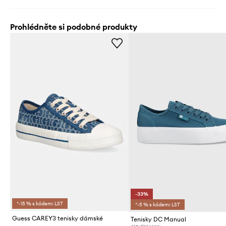
Prohlédněte si podobné produkty
-33%
*-15 % s kódem: LST
*-5 % s kódem: LST
Guess CAREY3 tenisky dámské
Tenisky DC Manual