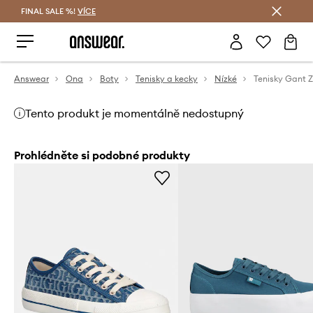
FINAL SALE %!
VÍCE
Ušetřete s Answear Club
Answear
Ona
Boty
Tenisky a kecky
Nízké
Tenisky Gant Z
Tento produkt je momentálně nedostupný
Prohlédněte si podobné produkty