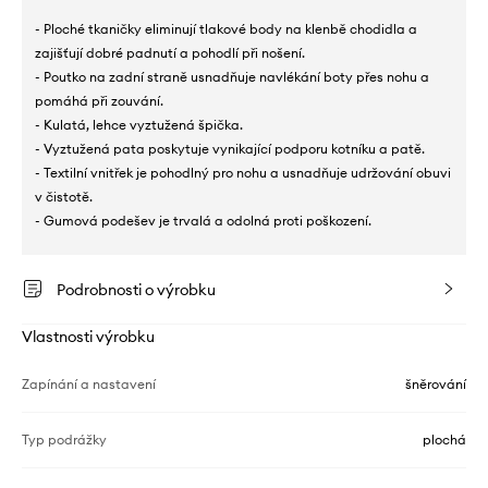
- Ploché tkaničky eliminují tlakové body na klenbě chodidla a
zajišťují dobré padnutí a pohodlí při nošení.
- Poutko na zadní straně usnadňuje navlékání boty přes nohu a
pomáhá při zouvání.
- Kulatá, lehce vyztužená špička.
- Vyztužená pata poskytuje vynikající podporu kotníku a patě.
- Textilní vnitřek je pohodlný pro nohu a usnadňuje udržování obuvi
v čistotě.
- Gumová podešev je trvalá a odolná proti poškození.
Podrobnosti o výrobku
Vlastnosti výrobku
Zapínání a nastavení
šněrování
Typ podrážky
plochá