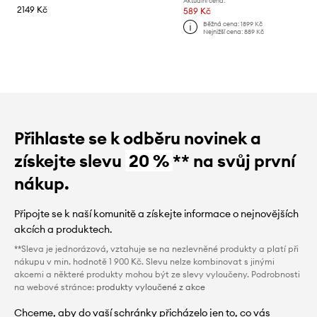
Aktuální cena:
2149 Kč
589 Kč
Běžná cena:
1899 Kč
Nejnižší cena:
889 Kč
Přihlaste se k odběru novinek a
získejte slevu
20 %
** na svůj první
nákup.
Připojte se k naší komunitě a získejte informace o nejnovějších
akcích a produktech.
**Sleva je jednorázová, vztahuje se na nezlevněné produkty a platí při
nákupu v min. hodnotě 1 900 Kč. Slevu nelze kombinovat s jinými
akcemi a některé produkty mohou být ze slevy vyloučeny. Podrobnosti
na webové stránce:
produkty vyloučené z akce
Chceme, aby do vaší schránky přicházelo jen to, co vás