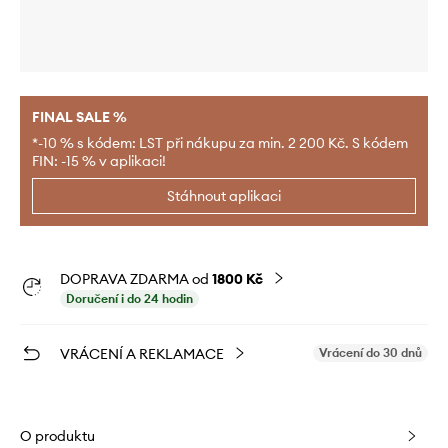
FINAL SALE %
*-10 % s kódem: LST při nákupu za min. 2 200 Kč. S kódem
FIN: -15 % v aplikaci!
Stáhnout aplikaci
DOPRAVA ZDARMA od
1800 Kč
Doručení i do 24 hodin
VRÁCENÍ A REKLAMACE
Vrácení do 30 dnů
O produktu