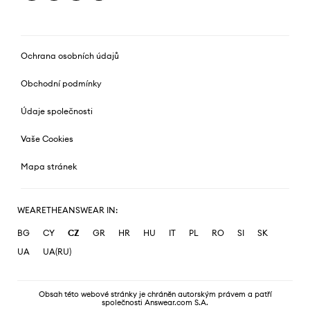
Ochrana osobních údajů
Obchodní podmínky
Údaje společnosti
Vaše Cookies
Mapa stránek
WEARETHEANSWEAR IN:
BG
CY
CZ
GR
HR
HU
IT
PL
RO
SI
SK
UA
UA(RU)
Obsah této webové stránky je chráněn autorským právem a patří
společnosti Answear.com S.A.