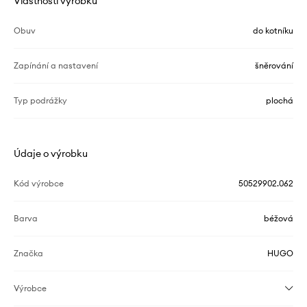
Vlastnosti výrobku
Obuv
do kotníku
Zapínání a nastavení
šněrování
Typ podrážky
plochá
Údaje o výrobku
Kód výrobce
50529902.062
Barva
béžová
Značka
HUGO
Výrobce