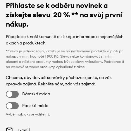
Přihlaste se k odběru novinek a
získejte slevu
20 %
** na svůj první
nákup.
Připojte se k naší komunitě a získejte informace o nejnovějších
akcích a produktech.
**Sleva je jednorázová, vztahuje se na nezlevněné produkty a platí při
nákupu v min. hodnotě 1 900 Kč. Slevu nelze kombinovat s jinými
akcemi a některé produkty mohou být ze slevy vyloučeny. Podrobnosti
na webové stránce:
produkty vyloučené z akce
Chceme, aby do vaší schránky přicházelo jen to, co vás
opravdu zajímá. Řekněte nám, zda vás zajímá:
Dámská móda
Pánská móda
Výběr nabídky je volitelný.