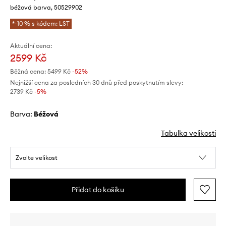
béžová barva, 50529902
*-10 % s kódem: LST
Aktuální cena:
2599 Kč
Běžná cena:
5499 Kč
-52%
Nejnižší cena za posledních 30 dnů před poskytnutím slevy:
2739 Kč
 -5%
Barva:
béžová
Tabulka velikosti
Zvolte velikost
Přidat do košíku