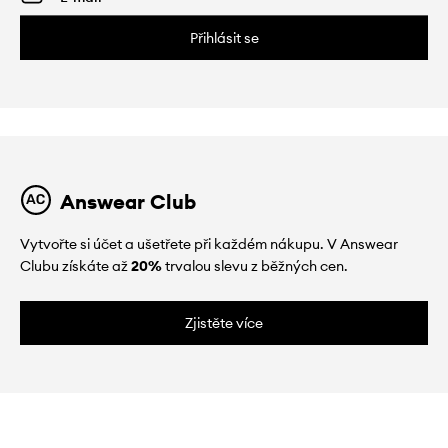
Přihlásit se
Answear Club
Vytvořte si účet a ušetřete při každém nákupu. V Answear
Clubu získáte až
20%
trvalou slevu z běžných cen.
Zjistěte více