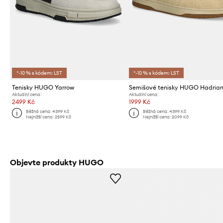
*-10 % s kódem: LST
*-10 % s kódem: LST
Tenisky HUGO Yarrow
Semišové tenisky HUGO Hadria
Aktuální cena:
Aktuální cena:
2499 Kč
1999 Kč
Běžná cena:
4399 Kč
Běžná cena:
4399 Kč
Nejnižší cena:
2599 Kč
Nejnižší cena:
2099 Kč
Objevte produkty HUGO