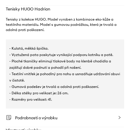
Tenisky HUGO Hadrian
Tenisky z kolekce HUGO. Model vyroben z kombinace eko-kůže a
textilního materiálu. Model s gumovou podrážkou, která je trvalá a
odolná proti poškození.
- Kulatá, měkká špička.
- Vyztužená pata poskytuje vynikající podporu kotníku a patě.
- Ploché tkaničky eliminují tlakové body na klenbě chodidla a
zajišťují dobré padnutí a pohodlí při nošení.
- Textilní vnitřek je pohodlný pro nohu a usnadňuje udržování obuvi
v čistotě.
- Gumová podešev je trvalá a odolná proti poškození.
- Délka stélky pro velikost je: 26 cm.
- Rozměry pro velikost: 41.
Podrobnosti o výrobku