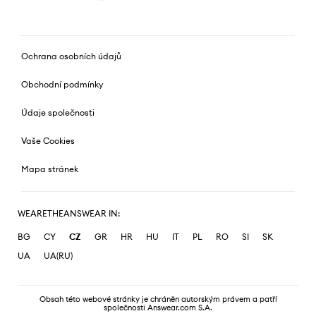
Ochrana osobních údajů
Obchodní podmínky
Údaje společnosti
Vaše Cookies
Mapa stránek
WEARETHEANSWEAR IN:
BG
CY
CZ
GR
HR
HU
IT
PL
RO
SI
SK
UA
UA(RU)
Obsah této webové stránky je chráněn autorským právem a patří
společnosti Answear.com S.A.