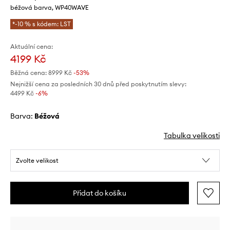
béžová barva, WP40WAVE
*-10 % s kódem: LST
Aktuální cena:
4199 Kč
Běžná cena:
8999 Kč
-53%
Nejnižší cena za posledních 30 dnů před poskytnutím slevy:
4499 Kč
 -6%
Barva:
béžová
Tabulka velikosti
Zvolte velikost
Přidat do košíku