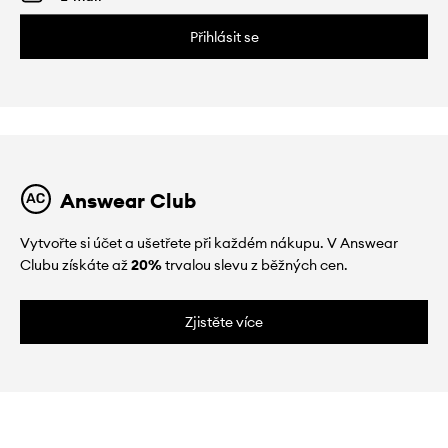
Přihlásit se
Answear Club
Vytvořte si účet a ušetřete při každém nákupu. V Answear
Clubu získáte až
20%
trvalou slevu z běžných cen.
Zjistěte více