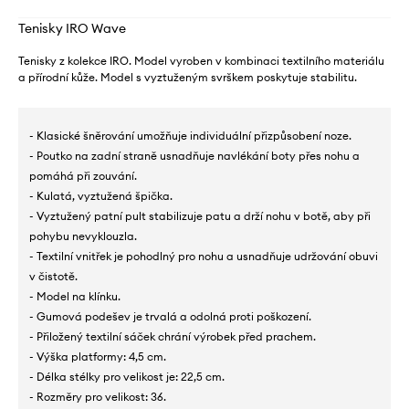
Tenisky IRO Wave
Tenisky z kolekce IRO. Model vyroben v kombinaci textilního materiálu
a přírodní kůže. Model s vyztuženým svrškem poskytuje stabilitu.
- Klasické šněrování umožňuje individuální přizpůsobení noze.
- Poutko na zadní straně usnadňuje navlékání boty přes nohu a
pomáhá při zouvání.
- Kulatá, vyztužená špička.
- Vyztužený patní pult stabilizuje patu a drží nohu v botě, aby při
pohybu nevyklouzla.
- Textilní vnitřek je pohodlný pro nohu a usnadňuje udržování obuvi
v čistotě.
- Model na klínku.
- Gumová podešev je trvalá a odolná proti poškození.
- Přiložený textilní sáček chrání výrobek před prachem.
- Výška platformy: 4,5 cm.
- Délka stélky pro velikost je: 22,5 cm.
- Rozměry pro velikost: 36.