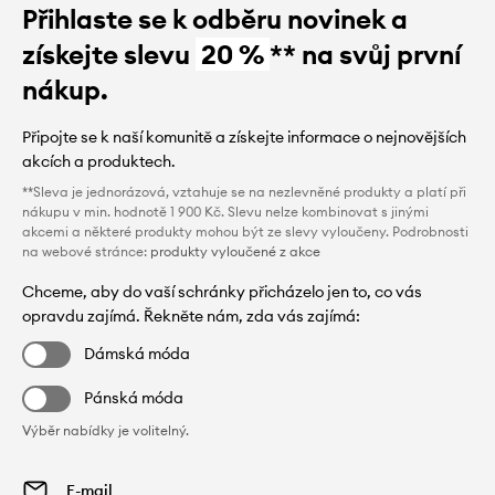
Přihlaste se k odběru novinek a
získejte slevu
20 %
** na svůj první
nákup.
Připojte se k naší komunitě a získejte informace o nejnovějších
akcích a produktech.
**Sleva je jednorázová, vztahuje se na nezlevněné produkty a platí při
nákupu v min. hodnotě 1 900 Kč. Slevu nelze kombinovat s jinými
akcemi a některé produkty mohou být ze slevy vyloučeny. Podrobnosti
na webové stránce:
produkty vyloučené z akce
Chceme, aby do vaší schránky přicházelo jen to, co vás
opravdu zajímá. Řekněte nám, zda vás zajímá:
Dámská móda
Pánská móda
Výběr nabídky je volitelný.