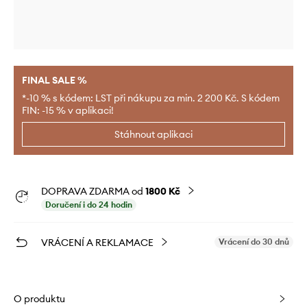
FINAL SALE %
*-10 % s kódem: LST při nákupu za min. 2 200 Kč. S kódem
FIN: -15 % v aplikaci!
Stáhnout aplikaci
DOPRAVA ZDARMA od
1800 Kč
Doručení i do 24 hodin
VRÁCENÍ A REKLAMACE
Vrácení do 30 dnů
O produktu