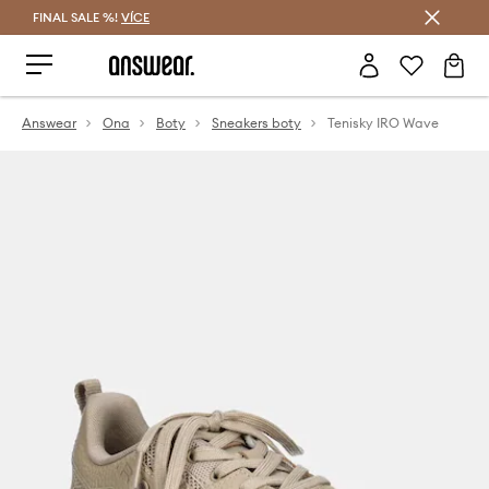
FINAL SALE %!
VÍCE
Ušetřete s Answear Club
Answear
Ona
Boty
Sneakers boty
Tenisky IRO Wave