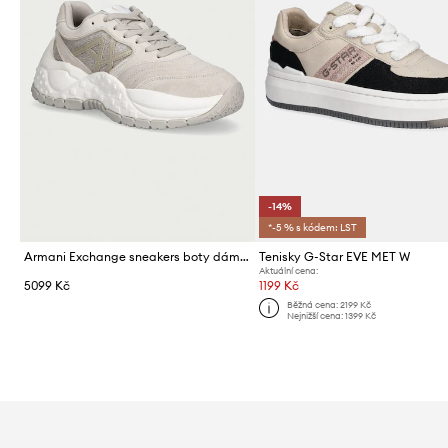
-14%
*-5 % s kódem: LST
Armani Exchange sneakers boty dámské
Tenisky G-Star EVE MET W
Aktuální cena:
5099 Kč
1199 Kč
Běžná cena:
2199 Kč
Nejnižší cena:
1399 Kč