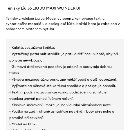
Tenisky Liu Jo LIU JO MAXI WONDER 01
Tenisky z kolekce Liu Jo. Model vyroben z kombinace textilu,
syntetického materiálu a ekologické kůže. Každá bota je zabalena v
ochranném plátěném pytlíku.
- Kulatá, vyztužená špička.
- Vyztužený patní pult stabilizuje patu a drží nohu v botě, aby při
pohybu nevyklouzla.
- Gumová drážkovaná podešev je odolná a poskytuje dobrou
trakci.
- Pěnová mezipodrážka poskytuje měkčí pocit a další odpružení.
- Vyjímatelná pěnová stélka tlumí chodidlo a poskytuje pohodlí.
- Textilní podšívka zabraňuje vzniku podráždění a zajišťuje
vysokou úroveň pohodlí během nošení.
- Klasické šněrování umožňuje individuální přizpůsobení noze.
- Poutko na zadní straně usnadňuje navlékání boty přes nohu a
pomáhá při zouvání.
- Model na klínku.