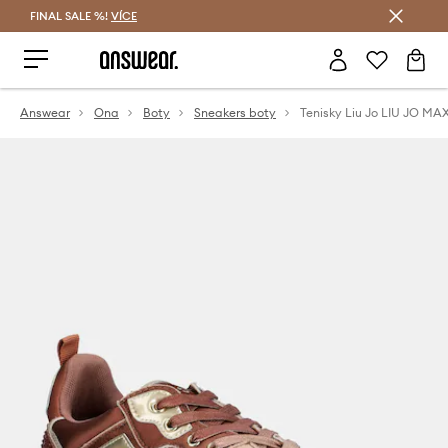
FINAL SALE %!
VÍCE
Ušetřete s Answear Club
Answear
Ona
Boty
Sneakers boty