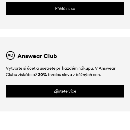
Přihlásit se
Answear Club
Vytvořte si účet a ušetřete při každém nákupu. V Answear
Clubu získáte až
20%
trvalou slevu z běžných cen.
Zjistěte více