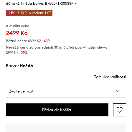
dámské, hnědá barva, BF5009TX001S3917
-21%
*-10 % s kódem: LST
Aktuální cena:
2499 Kč
Běžná cena:
4899 Kč
-48%
Nejnižší cena za posledních 30 dnů před poskytnutím slevy:
3199 Kč
 -21%
Barva:
hnědá
Tabulka velikosti
Zvolte velikost
Přidat do košíku