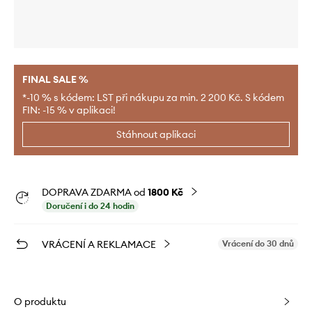
FINAL SALE %
*-10 % s kódem: LST při nákupu za min. 2 200 Kč. S kódem
FIN: -15 % v aplikaci!
Stáhnout aplikaci
DOPRAVA ZDARMA od
1800 Kč
Doručení i do 24 hodin
VRÁCENÍ A REKLAMACE
Vrácení do 30 dnů
O produktu