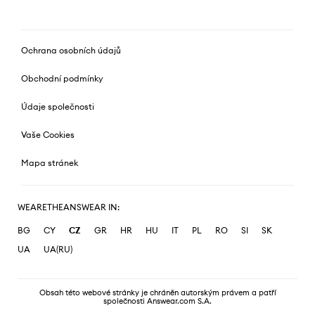
Ochrana osobních údajů
Obchodní podmínky
Údaje společnosti
Vaše Cookies
Mapa stránek
WEARETHEANSWEAR IN:
BG
CY
CZ
GR
HR
HU
IT
PL
RO
SI
SK
UA
UA(RU)
Obsah této webové stránky je chráněn autorským právem a patří
společnosti Answear.com S.A.