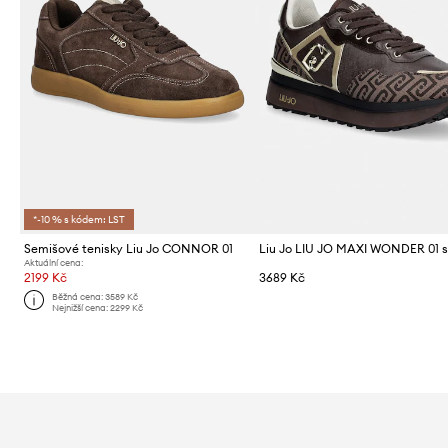
*-10 % s kódem: LST
Semišové tenisky Liu Jo CONNOR 01
Aktuální cena:
2199 Kč
3689 Kč
Běžná cena:
3589 Kč
Nejnižší cena:
2299 Kč