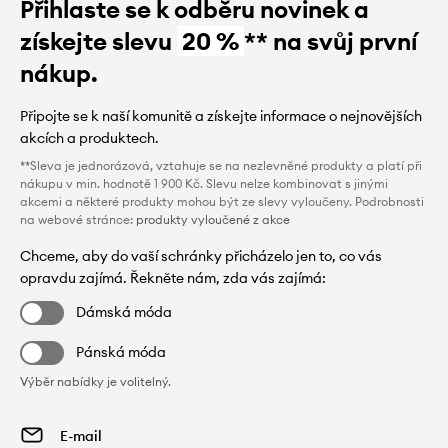
Přihlaste se k odběru novinek a
získejte slevu
20 %
** na svůj první
nákup.
Připojte se k naší komunitě a získejte informace o nejnovějších
akcích a produktech.
**Sleva je jednorázová, vztahuje se na nezlevněné produkty a platí při
nákupu v min. hodnotě 1 900 Kč. Slevu nelze kombinovat s jinými
akcemi a některé produkty mohou být ze slevy vyloučeny. Podrobnosti
na webové stránce:
produkty vyloučené z akce
Chceme, aby do vaší schránky přicházelo jen to, co vás
opravdu zajímá. Řekněte nám, zda vás zajímá:
Dámská móda
Pánská móda
Výběr nabídky je volitelný.