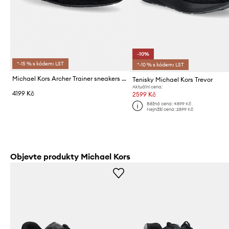
-10%
*-15 % s kódem: LST
*-10 % s kódem: LST
Michael Kors Archer Trainer sneakers boty pánské semišové
Tenisky Michael Kors Trevor
Aktuální cena:
4199 Kč
2599 Kč
Běžná cena:
4899 Kč
Nejnižší cena:
2899 Kč
Objevte produkty Michael Kors