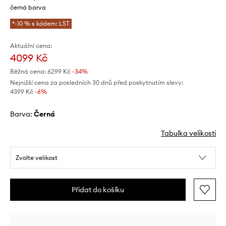
černá barva
*-10 % s kódem: LST
Aktuální cena:
4099 Kč
Běžná cena:
6299 Kč
-34%
Nejnižší cena za posledních 30 dnů před poskytnutím slevy:
4399 Kč
 -6%
Barva:
černá
Tabulka velikosti
Zvolte velikost
Přidat do košíku