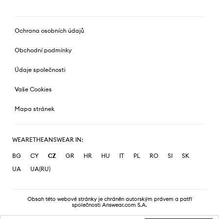
Ochrana osobních údajů
Obchodní podmínky
Údaje společnosti
Vaše Cookies
Mapa stránek
WEARETHEANSWEAR IN:
BG
CY
CZ
GR
HR
HU
IT
PL
RO
SI
SK
UA
UA(RU)
Obsah této webové stránky je chráněn autorským právem a patří
společnosti Answear.com S.A.