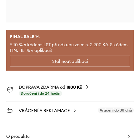
FINAL SALE %
*-10 % s kódem: LST při nákupu za min. 2 200 Kč. S kódem
FIN: -15 % v aplikaci!
Stáhnout aplikaci
DOPRAVA ZDARMA od
1800 Kč
Doručení i do 24 hodin
VRÁCENÍ A REKLAMACE
Vrácení do 30 dnů
O produktu