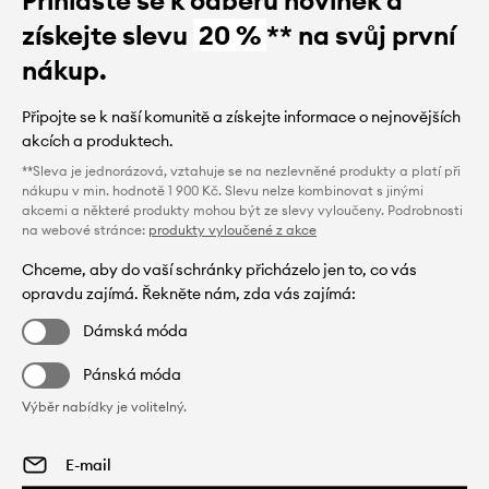
získejte slevu
20 %
** na svůj první
nákup.
Připojte se k naší komunitě a získejte informace o nejnovějších
akcích a produktech.
**Sleva je jednorázová, vztahuje se na nezlevněné produkty a platí při
nákupu v min. hodnotě 1 900 Kč. Slevu nelze kombinovat s jinými
akcemi a některé produkty mohou být ze slevy vyloučeny. Podrobnosti
na webové stránce:
produkty vyloučené z akce
Chceme, aby do vaší schránky přicházelo jen to, co vás
opravdu zajímá. Řekněte nám, zda vás zajímá:
Dámská móda
Pánská móda
Výběr nabídky je volitelný.