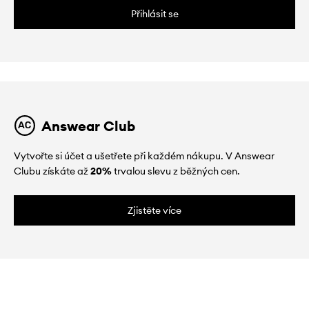
Přihlásit se
Answear Club
Vytvořte si účet a ušetřete při každém nákupu. V Answear
Clubu získáte až
20%
trvalou slevu z běžných cen.
Zjistěte více