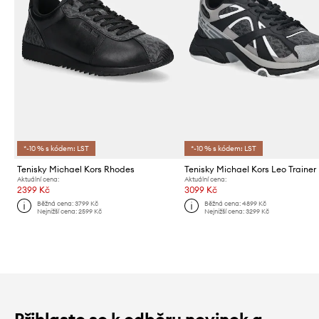
*-10 % s kódem: LST
*-10 % s kódem: LST
Tenisky Michael Kors Rhodes
Tenisky Michael Kors Leo Trainer
Aktuální cena:
Aktuální cena:
2399 Kč
3099 Kč
Běžná cena:
3799 Kč
Běžná cena:
4899 Kč
Nejnižší cena:
2599 Kč
Nejnižší cena:
3299 Kč
Přihlaste se k odběru novinek a