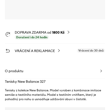
DOPRAVA ZDARMA od
1800 Kč
Doručení i do 24 hodin
VRÁCENÍ A REKLAMACE
Vrácení do 30 dnů
O produktu
Tenisky New Balance 327
Tenisky z kolekce New Balance. Model vyroben z kombinace imitace
semiše a textilního materiálu. Model s textilním vnitřkem, který je
pohodlný pro nohu a usnadňuje udržování obuvi v čistotě.