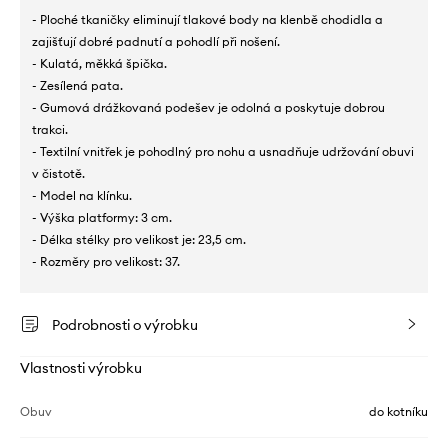
- Ploché tkaničky eliminují tlakové body na klenbě chodidla a
zajišťují dobré padnutí a pohodlí při nošení.
- Kulatá, měkká špička.
- Zesílená pata.
- Gumová drážkovaná podešev je odolná a poskytuje dobrou
trakci.
- Textilní vnitřek je pohodlný pro nohu a usnadňuje udržování obuvi
v čistotě.
- Model na klínku.
- Výška platformy: 3 cm.
- Délka stélky pro velikost je: 23,5 cm.
- Rozměry pro velikost: 37.
Podrobnosti o výrobku
Vlastnosti výrobku
Obuv
do kotníku