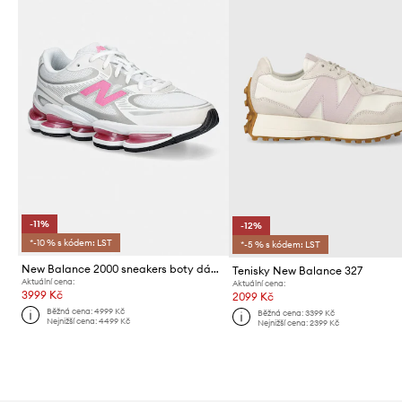
-11%
-12%
*-10 % s kódem: LST
*-5 % s kódem: LST
New Balance 2000 sneakers boty dámské
Tenisky New Balance 327
Aktuální cena:
Aktuální cena:
3999 Kč
2099 Kč
Běžná cena:
4999 Kč
Běžná cena:
3399 Kč
Nejnižší cena:
4499 Kč
Nejnižší cena:
2399 Kč