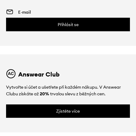
Přihlásit se
Answear Club
Vytvořte si účet a ušetřete při každém nákupu. V Answear
Clubu získáte až
20%
trvalou slevu z běžných cen.
Zjistěte více