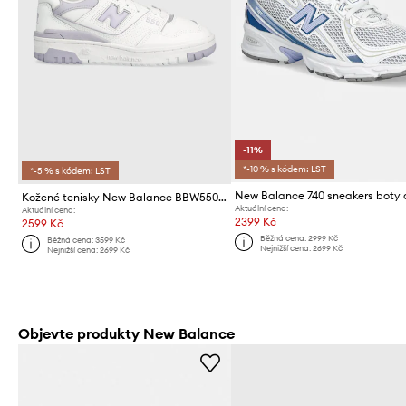
-11%
*-10 % s kódem: LST
*-5 % s kódem: LST
Kožené tenisky New Balance BBW550BV
Aktuální cena:
Aktuální cena:
2399 Kč
2599 Kč
Běžná cena:
2999 Kč
Běžná cena:
3599 Kč
Nejnižší cena:
2699 Kč
Nejnižší cena:
2699 Kč
Objevte produkty New Balance