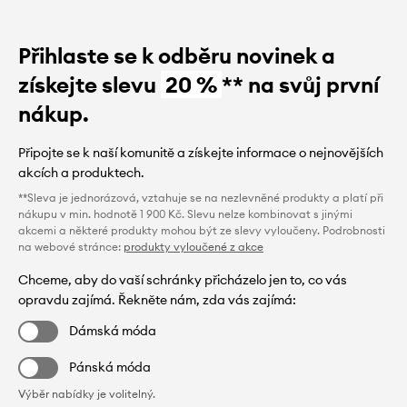
Přihlaste se k odběru novinek a
získejte slevu
20 %
** na svůj první
nákup.
Připojte se k naší komunitě a získejte informace o nejnovějších
akcích a produktech.
**Sleva je jednorázová, vztahuje se na nezlevněné produkty a platí při
nákupu v min. hodnotě 1 900 Kč. Slevu nelze kombinovat s jinými
akcemi a některé produkty mohou být ze slevy vyloučeny. Podrobnosti
na webové stránce:
produkty vyloučené z akce
Chceme, aby do vaší schránky přicházelo jen to, co vás
opravdu zajímá. Řekněte nám, zda vás zajímá:
Dámská móda
Pánská móda
Výběr nabídky je volitelný.