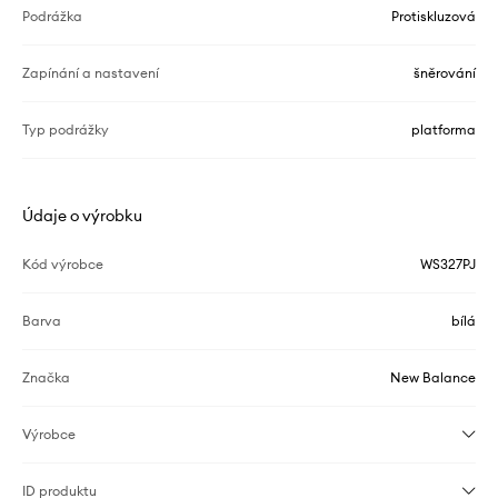
Podrážka
Protiskluzová
Zapínání a nastavení
šněrování
Typ podrážky
platforma
Údaje o výrobku
Kód výrobce
WS327PJ
Barva
bílá
Značka
New Balance
Výrobce
ID produktu