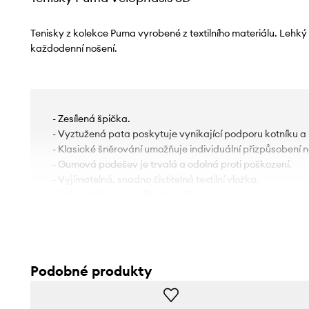
Tenisky z kolekce Puma vyrobené z textilního materiálu. Lehký
každodenní nošení.
- Zesílená špička.
- Vyztužená pata poskytuje vynikající podporu kotníku a
- Klasické šněrování umožňuje individuální přizpůsobení n
- Gumová podešev je trvalá a odolná proti poškození.
- Vyjímatelná, snadno čistitelná textilní vložka.
- Délka stélky pro velikost je: 27 cm.
- Rozměry pro velikost: 41.
Podobné produkty