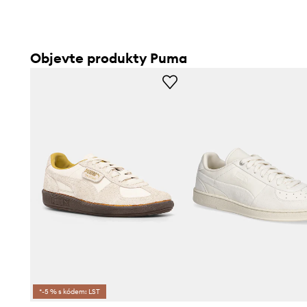
Objevte produkty Puma
*-5 % s kódem: LST