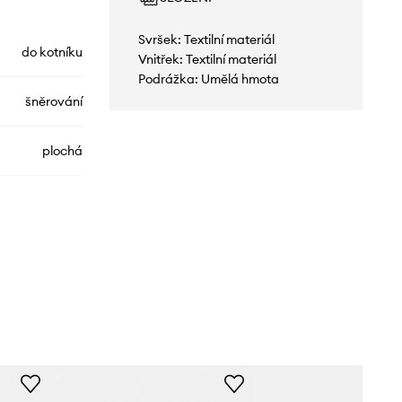
Svršek: Textilní materiál
do kotníku
Vnitřek: Textilní materiál
Podrážka: Umělá hmota
šněrování
plochá
396480
béžová
Puma