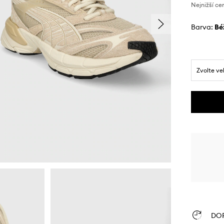
Nejnižší ce
Barva:
b
Zvolte ve
DO