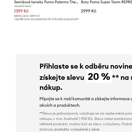
Semišové tenisky Puma Palermo The NeverWorn IV
Boty Puma Super Team REPR
Aktuální cena:
1399 Kč
2999 Kč
Běžná cena:
2899 Kč
Nejnižší cena za posledních 30 dnů před poskytnutím
slevy:
1499 Kč
Přihlaste se k odběru novin
20 %
získejte slevu
** na 
nákup.
Připojte se k naší komunitě a získejte informace 
akcích a produktech.
**Sleva je jednorázová, vztahuje se na nezlevněné prod
nákupu v min. hodnotě 1 900 Kč. Slevu nelze kombinova
některé produkty mohou být ze slevy vyloučeny. Podr
stránce:
produkty vyloučené z akce