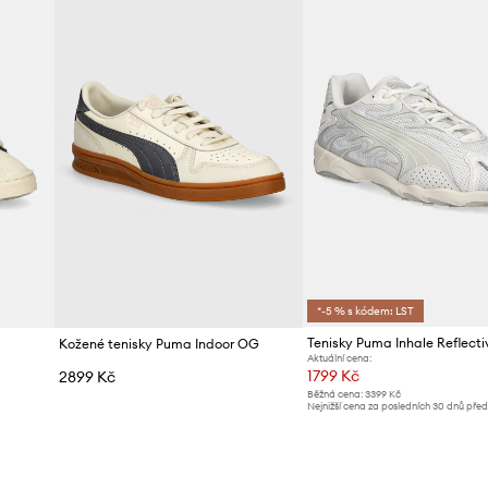
Výrobce
ID produktu
*-5 % s kódem: LST
Tenisky Puma Inhale Reflecti
Kožené tenisky Puma Indoor OG
Aktuální cena:
1799 Kč
2899 Kč
Běžná cena:
3399 Kč
Nejnižší cena za posledních 30 dnů pře
slevy:
1899 Kč