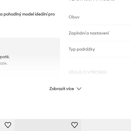
 a pohodlný model ideální pro
Obuv
Zapínání a nastavení
Typ podrážky
 patě.
oze.
ÚDAJE O VÝROBKU
Zobrazit více
Kód výrobce
Barva
Značka