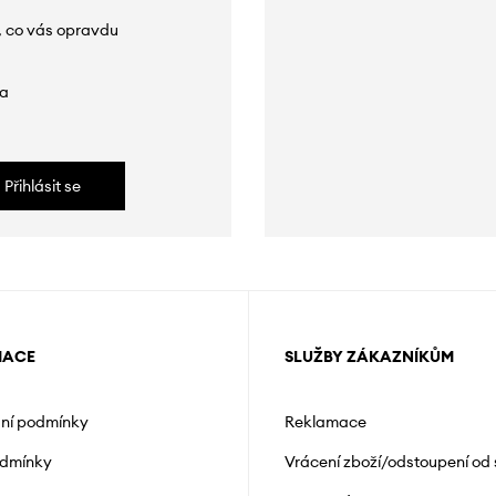
, co vás opravdu
da
Přihlásit se
MACE
SLUŽBY ZÁKAZNÍKŮM
ní podmínky
Reklamace
odmínky
Vrácení zboží/odstoupení od