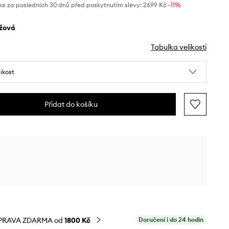
na za posledních 30 dnů před poskytnutím slevy:
2699 Kč
 -11%
éžová
Tabulka velikosti
likost
Přidat do košíku
PRAVA ZDARMA od
1800 Kč
Doručení i do 24 hodin