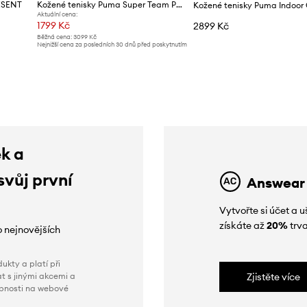
ESENT
Kožené tenisky Puma Super Team Palais Artisan
Kožené tenisky Puma Indoor
Aktuální cena:
1799 Kč
2899 Kč
Běžná cena:
3099 Kč
Nejnižší cena za posledních 30 dnů před poskytnutím
slevy:
1859 Kč
ek a
svůj první
Answear
Vytvořte si účet a
získáte až
20%
trva
o nejnovějších
ukty a platí při
t s jinými akcemi a
Zjistěte více
obnosti na webové