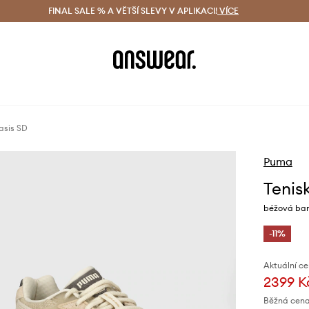
ácení zdarma (od 1800 Kč)
FINAL SALE % A VĚTŠÍ SLEVY V APLIKACI!
Doručení i do 24 h
VÍCE
Ušetřete s 
asis SD
Puma
Tenis
béžová bar
-11%
Aktuální ce
2399 K
Běžná cena