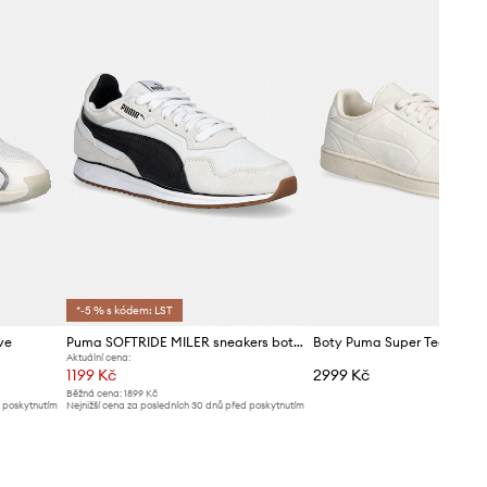
*-5 % s kódem: LST
ve
Puma SOFTRIDE MILER sneakers boty pánské
Boty Puma Super Team RE
Aktuální cena:
1199 Kč
2999 Kč
Běžná cena:
1899 Kč
d poskytnutím
Nejnižší cena za posledních 30 dnů před poskytnutím
slevy:
1299 Kč