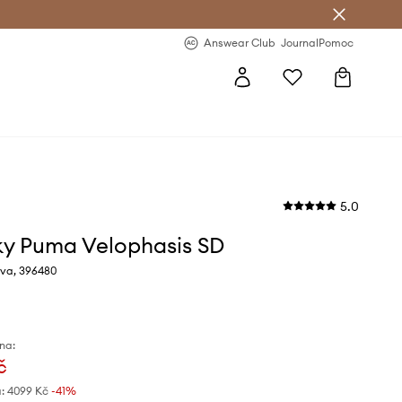
Answear Club
- 20 % na první objednávku
Answear Club
Journal
Pomoc
5.0
ky Puma Velophasis SD
va, 396480
na:
č
:
4099 Kč
-41%