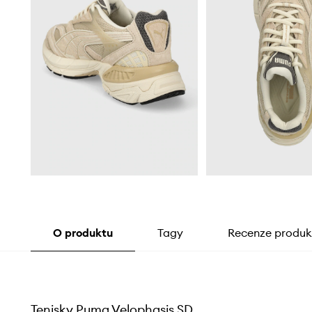
O produktu
Tagy
Recenze produk
Tenisky Puma Velophasis SD