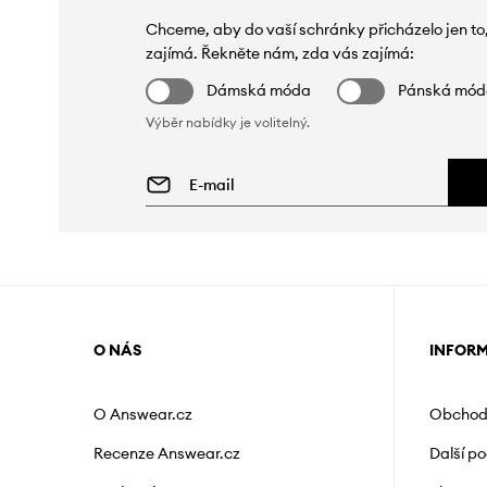
Chceme, aby do vaší schránky přicházelo jen to
zajímá. Řekněte nám, zda vás zajímá:
Dámská móda
Pánská mó
Výběr nabídky je volitelný.
O NÁS
INFOR
O Answear.cz
Obchod
Recenze Answear.cz
Další p