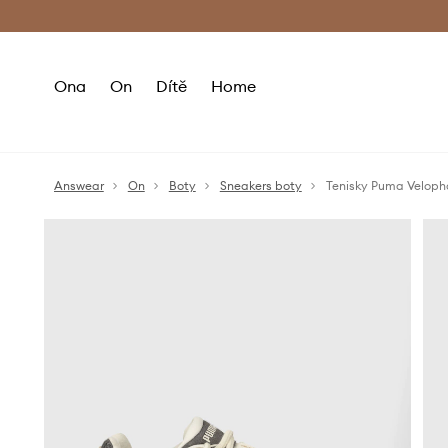
Premium Fashion Benefits
Doručení a vr
Ona
On
Dítě
Home
Answear
On
Boty
Sneakers boty
Tenisky Puma Veloph