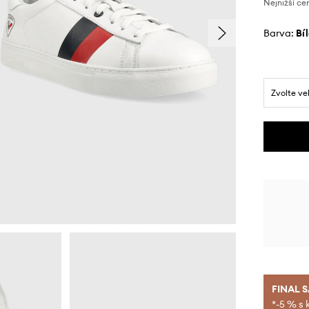
Nejnižší ce
Barva:
bí
Zvolte ve
FINAL 
*-5 % s 