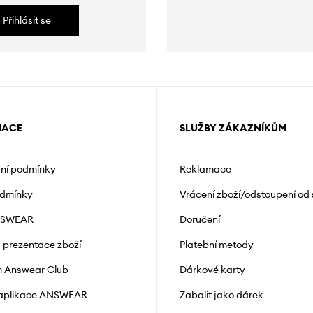
Přihlásit se
MACE
SLUŽBY ZÁKAZNÍKŮM
ní podmínky
Reklamace
odmínky
Vrácení zboží/odstoupení od
NSWEAR
Doručení
a prezentace zboží
Platební metody
 Answear Club
Dárkové karty
 aplikace ANSWEAR
Zabalit jako dárek