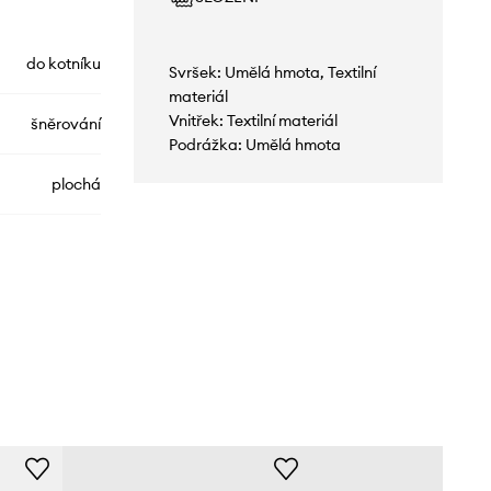
do kotníku
Svršek: Umělá hmota, Textilní
materiál
Vnitřek: Textilní materiál
šněrování
Podrážka: Umělá hmota
plochá
RNKUL40
100
bílá