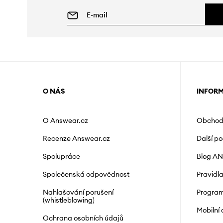
O NÁS
INFOR
O Answear.cz
Obchod
Recenze Answear.cz
Další p
Spolupráce
Blog A
Společenská odpovědnost
Pravidl
Nahlašování porušení
Program
(whistleblowing)
Mobilní
Ochrana osobních údajů