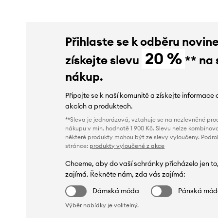
Přihlaste se k odběru novin
20 %
získejte slevu
** na 
nákup.
Připojte se k naší komunitě a získejte informace 
akcích a produktech.
**Sleva je jednorázová, vztahuje se na nezlevněné prod
nákupu v min. hodnotě 1 900 Kč. Slevu nelze kombinova
některé produkty mohou být ze slevy vyloučeny. Podr
stránce:
produkty vyloučené z akce
Chceme, aby do vaší schránky přicházelo jen to
zajímá. Řekněte nám, zda vás zajímá:
Dámská móda
Pánská mó
Výběr nabídky je volitelný.