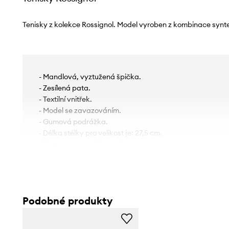
Tenisky z kolekce Rossignol. Model vyroben z kombinace syntet
- Mandlová, vyztužená špička.
- Zesílená pata.
- Textilní vnitřek.
- Model se zavazováním.
- Gumová podrážka.
- Délka stélky pro velikost je: 27,5 cm.
- Rozměry pro velikost: 42.
Podobné produkty