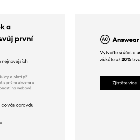
ek a
svůj první
Answear
Vytvořte si účet a
získáte až
20%
trva
o nejnovějších
ukty a platí při
t s jinými akcemi a
Zjistěte více
obnosti na webové
, co vás opravdu
da