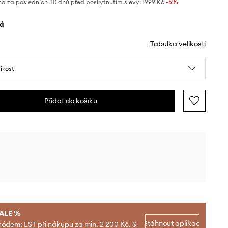
na za posledních 30 dnů před poskytnutím slevy:
1999 Kč
 -5%
lá
Tabulka velikosti
likost
Přidat do košíku
SALE %
Stáhnout aplikaci
kódem: LST při nákupu za min. 2 200 Kč. S