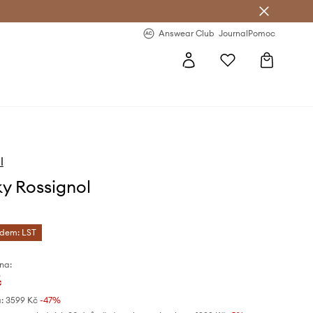
Answear Club
- 20 % na první objednávku
Answear Club
Journal
Pomoc
l
ky Rossignol
ódem: LST
na:
č
:
3599 Kč
-47%