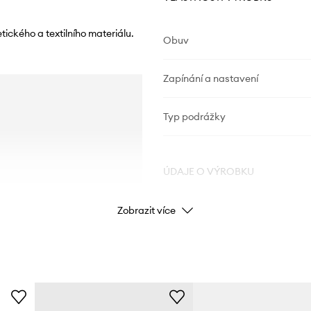
ického a textilního materiálu.
Obuv
Zapínání a nastavení
Typ podrážky
ÚDAJE O VÝROBKU
Zobrazit více
Kód výrobce
Barva výrobce
Barva