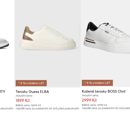
Značka
ID produktu
*-5 % s kódem: LST
*-5 % s kódem: LST
Kožené tenisky BOSS Clint
ITY
Tenisky Guess ELBA
Aktuální cena:
Aktuální cena:
2999 Kč
1899 Kč
Běžná cena:
4999 Kč
Běžná cena:
3249 Kč
Nejnižší cena za posledních 30 dnů pře
poskytnutím
Nejnižší cena za posledních 30 dnů před poskytnutím
slevy:
3199 Kč
slevy:
1999 Kč