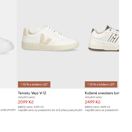
Rossignol
*-10 % s kódem: LST
*-10 % s kódem: LST
Tenisky Veja V-12
Aktuální cena:
Aktuální cena:
2099 Kč
2499 Kč
Běžná cena:
4399 Kč
Běžná cena:
5399 Kč
d poskytnutím
Nejnižší cena za posledních 30 dnů před poskytnutím
Nejnižší cena za posledních 30 dnů př
slevy:
2189 Kč
slevy:
2689 Kč