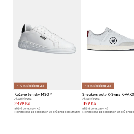
*-10 % s kódem: LST
*-5 % s kódem: LST
Kožené tenisky MSGM
Sneakers boty K-Swiss K-VARS
Aktuální cena:
Aktuální cena:
2499 Kč
1199 Kč
Běžná cena:
5299 Kč
Běžná cena:
2399 Kč
Nejnižší cena za posledních 30 dnů před poskytnutím
Nejnižší cena za posledních 30 dnů před 
slevy:
2639 Kč
slevy:
1299 Kč