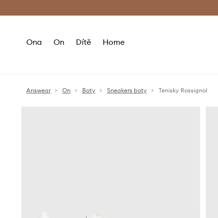
Premium Fashion Benefits
Doručení a vr
Ona
On
Dítě
Home
Answear
On
Boty
Sneakers boty
Tenisky Rossignol