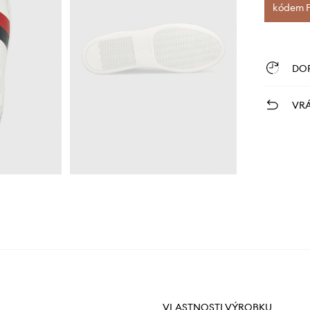
kódem FI
DO
VRÁ
VLASTNOSTI VÝROBKU