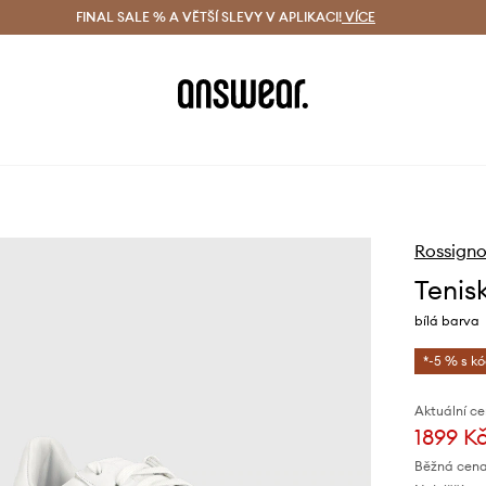
ácení zdarma (od 1800 Kč)
FINAL SALE % A VĚTŠÍ SLEVY V APLIKACI!
Doručení i do 24 h
VÍCE
Ušetřete s 
Rossigno
Tenis
bílá barva
*-5 % s k
Aktuální ce
1899 K
Běžná cena