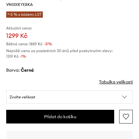
VN000EYEBKA
*-5 % s kódem: LST
Aktuální cena:
1299 Kč
Běžná cena:
1889 Kč
-31%
Nejnižší cena za posledních 30 dnů před poskytnutím slevy:
1319 Kč
 -1%
Barva:
černá
Tabulka velikosti
Zvolte velikost
Přidat do košíku