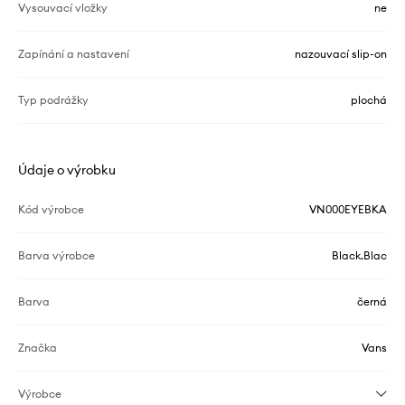
Vysouvací vložky
ne
Zapínání a nastavení
nazouvací slip-on
Typ podrážky
plochá
Údaje o výrobku
Kód výrobce
VN000EYEBKA
Barva výrobce
Black.Blac
Barva
černá
Značka
Vans
Výrobce