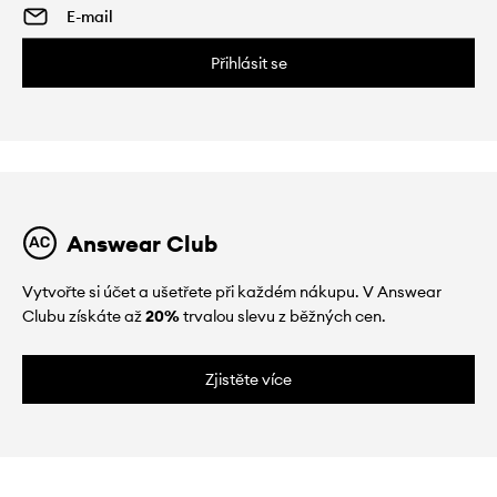
Přihlásit se
Answear Club
Vytvořte si účet a ušetřete při každém nákupu. V Answear
Clubu získáte až
20%
trvalou slevu z běžných cen.
Zjistěte více