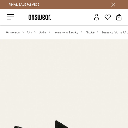
FINAL SALE %!
VÍCE
Ušetřete s Answear Club
Answear
On
Boty
Tenisky a kecky
Nízké
Tenisky Vans Cla