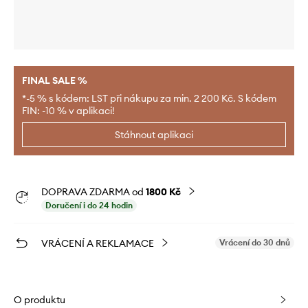
FINAL SALE %
*-5 % s kódem: LST při nákupu za min. 2 200 Kč. S kódem
FIN: -10 % v aplikaci!
Stáhnout aplikaci
DOPRAVA ZDARMA od
1800 Kč
Doručení i do 24 hodin
VRÁCENÍ A REKLAMACE
Vrácení do 30 dnů
O produktu