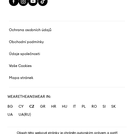
Ochrana osobních údajů
Obchodní podmínky
Údaje společnosti
Vaše Cookies
Mapa stránek
WEARETHEANSWEAR IN:
BG
CY
CZ
GR
HR
HU
IT
PL
RO
SI
SK
UA
UA(RU)
Obsah této webové stránky je chráněn autorským právem a patří