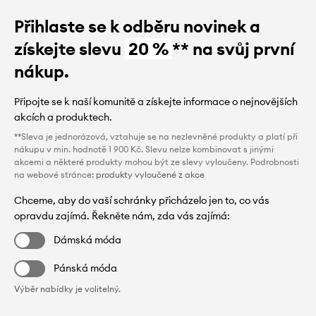
Přihlaste se k odběru novinek a
získejte slevu
20 %
** na svůj první
nákup.
Připojte se k naší komunitě a získejte informace o nejnovějších
akcích a produktech.
**Sleva je jednorázová, vztahuje se na nezlevněné produkty a platí při
nákupu v min. hodnotě 1 900 Kč. Slevu nelze kombinovat s jinými
akcemi a některé produkty mohou být ze slevy vyloučeny. Podrobnosti
na webové stránce:
produkty vyloučené z akce
Chceme, aby do vaší schránky přicházelo jen to, co vás
opravdu zajímá. Řekněte nám, zda vás zajímá:
Dámská móda
Pánská móda
Výběr nabídky je volitelný.