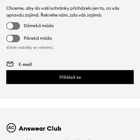
Chceme, aby do vaší schránky přicházelo jen to, co vás
opravdu zajímá. Řekněte nám, zda vás zajímá:
Dámská móda
Pánská móda
Výběr nabídky je volitelný.
Přihlásit se
Answear Club