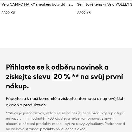
Veja CAMPO HAIRY sneakers boty dámské
Semišové tenisky Veja VOLLEY
3399 Kč
3399 Kč
Přihlaste se k odběru novinek a
získejte slevu
20 %
** na svůj první
nákup.
Připojte se k naší komunitě a získejte informace o nejnovějších
akcích a produktech.
**Sleva je jednorázová, vztahuje se na nezlevněné produkty a platí při
nákupu v min. hodnotě 1 900 Kč. Slevu nelze kombinovat s jinými
akcemi a některé produkty mohou být ze slevy vyloučeny. Podrobnosti
na webové stránce:
produkty vyloučené z akce