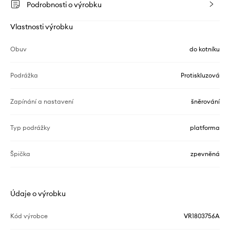
Podrobnosti o výrobku
Vlastnosti výrobku
Obuv
do kotníku
Podrážka
Protiskluzová
Zapínání a nastavení
šněrování
Typ podrážky
platforma
Špička
zpevněná
Údaje o výrobku
Kód výrobce
VR1803756A