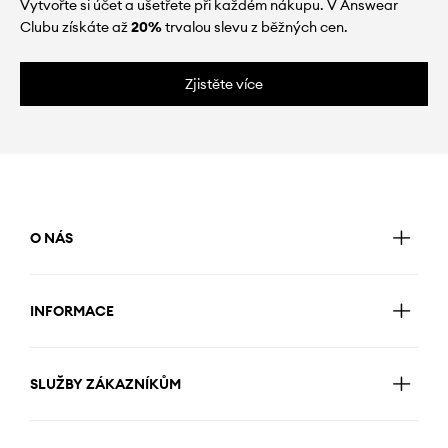
Vytvořte si účet a ušetřete při každém nákupu. V Answear
Clubu získáte až
20%
trvalou slevu z běžných cen.
Zjistěte více
O NÁS
INFORMACE
SLUŽBY ZÁKAZNÍKŮM