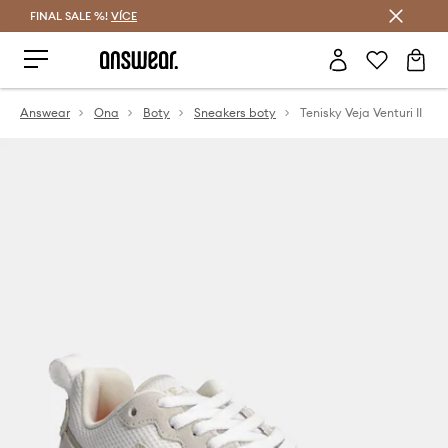
FINAL SALE %!
VÍCE
Ušetřete s Answear Club
Answear
Ona
Boty
Sneakers boty
Tenisky Veja Venturi II