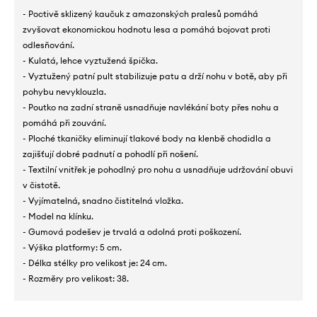
- Poctivě sklizený kaučuk z amazonských pralesů pomáhá
zvyšovat ekonomickou hodnotu lesa a pomáhá bojovat proti
odlesňování.
- Kulatá, lehce vyztužená špička.
- Vyztužený patní pult stabilizuje patu a drží nohu v botě, aby při
pohybu nevyklouzla.
- Poutko na zadní straně usnadňuje navlékání boty přes nohu a
pomáhá při zouvání.
- Ploché tkaničky eliminují tlakové body na klenbě chodidla a
zajišťují dobré padnutí a pohodlí při nošení.
- Textilní vnitřek je pohodlný pro nohu a usnadňuje udržování obuvi
v čistotě.
- Vyjímatelná, snadno čistitelná vložka.
- Model na klínku.
- Gumová podešev je trvalá a odolná proti poškození.
- Výška platformy: 5 cm.
- Délka stélky pro velikost je: 24 cm.
- Rozměry pro velikost: 38.