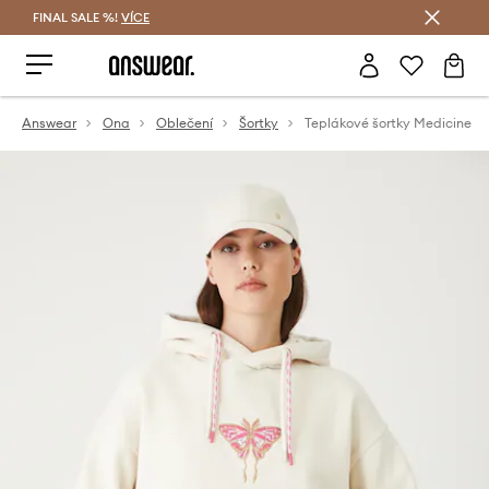
FINAL SALE %!
VÍCE
Ušetřete s Answear Club
Answear
Ona
Oblečení
Šortky
Teplákové šortky Medicine