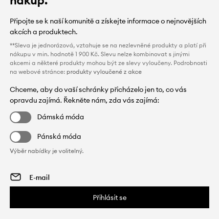
nákup.
Připojte se k naší komunitě a získejte informace o nejnovějších
akcích a produktech.
**Sleva je jednorázová, vztahuje se na nezlevněné produkty a platí při
nákupu v min. hodnotě 1 900 Kč. Slevu nelze kombinovat s jinými
akcemi a některé produkty mohou být ze slevy vyloučeny. Podrobnosti
na webové stránce:
produkty vyloučené z akce
Chceme, aby do vaší schránky přicházelo jen to, co vás
opravdu zajímá. Řekněte nám, zda vás zajímá:
Dámská móda
Pánská móda
Výběr nabídky je volitelný.
Přihlásit se