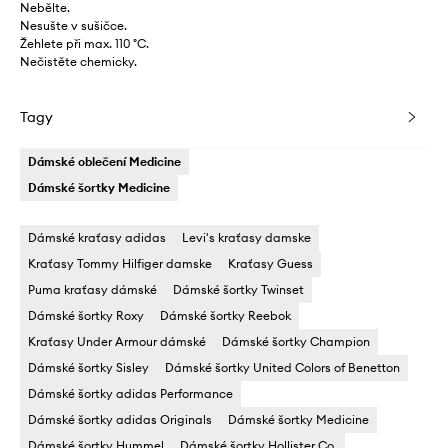
Nebělte.
Nesušte v sušičce.
Žehlete při max. 110 °C.
Nečistěte chemicky.
Tagy
Dámské oblečení Medicine
Dámské šortky Medicine
Dámské kraťasy adidas
Levi's kraťasy damske
Kraťasy Tommy Hilfiger damske
Kraťasy Guess
Puma kraťasy dámské
Dámské šortky Twinset
Dámské šortky Roxy
Dámské šortky Reebok
Kraťasy Under Armour dámské
Dámské šortky Champion
Dámské šortky Sisley
Dámské šortky United Colors of Benetton
Dámské šortky adidas Performance
Dámské šortky adidas Originals
Dámské šortky Medicine
Dámské šortky Hummel
Dámské šortky Hollister Co.