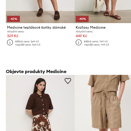
-42%
-40%
Medicine teplákové šortky dámské
Kraťasy Medicine
Aktuální cena:
Aktuální cena:
329 Kč
449 Kč
Běžná cena:
569 Kč
Běžná cena:
749 Kč
Nejnižší cena:
569 Kč
Nejnižší cena:
749 Kč
Objevte produkty Medicine