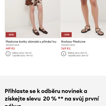
-40%
-34%
Medicine šortky dámské s příměsí lnu
Kraťasy Medicine
Aktuální cena:
Aktuální cena:
449 Kč
569 Kč
Běžná cena:
749 Kč
Běžná cena:
869 Kč
Nejnižší cena:
749 Kč
Nejnižší cena:
869 Kč
Přihlaste se k odběru novinek a
získejte slevu
20 %
** na svůj první