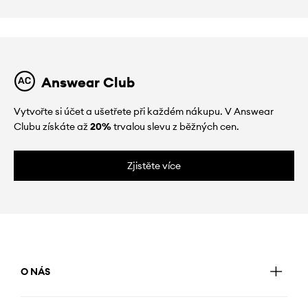
Answear Club
Vytvořte si účet a ušetřete při každém nákupu. V Answear
Clubu získáte až
20%
trvalou slevu z běžných cen.
Zjistěte více
O NÁS