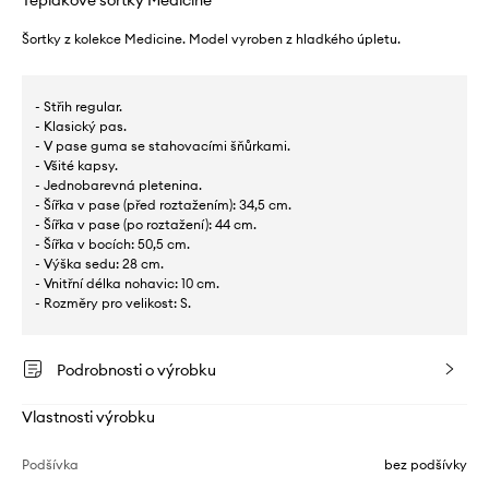
Teplákové šortky Medicine
Šortky z kolekce Medicine. Model vyroben z hladkého úpletu.
- Střih regular.
- Klasický pas.
- V pase guma se stahovacími šňůrkami.
- Všité kapsy.
- Jednobarevná pletenina.
- Šířka v pase (před roztažením): 34,5 cm.
- Šířka v pase (po roztažení): 44 cm.
- Šířka v bocích: 50,5 cm.
- Výška sedu: 28 cm.
- Vnitřní délka nohavic: 10 cm.
- Rozměry pro velikost: S.
Podrobnosti o výrobku
Vlastnosti výrobku
Podšívka
bez podšívky