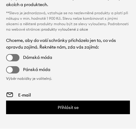
akcích a produktech.
**Sleva je jednorázová, vztahuje se na nezlevněné produkty a platí při
nákupu v min. hodnotě 1 900 Kč. Slevu nelze kombinovat s jinými
akcemi a některé produkty mohou být ze slevy vyloučeny. Podrobnosti
na webové stránce:
produkty vyloučené z akce
Chceme, aby do vaší schránky přicházelo jen to, co vás
opravdu zajímá. Řekněte nám, zda vás zajímá:
Dámská móda
Pánská móda
Výběr nabídky je volitelný.
Přihlásit se