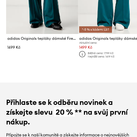
*-5 % s kódem: LST
adidas Originals tepláky dámské Firebird
Aktuální cena:
1699 Kč
1499 Kč
Běžná cena:
1799 Kč
Nejnižší cena:
1619 Kč
Přihlaste se k odběru novinek a
získejte slevu
20 %
** na svůj první
nákup.
Připojte se k naší komunitě a získejte informace o nejnovějších