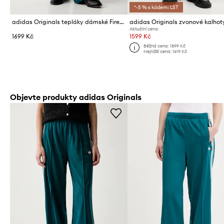
*-5 % s kódem: LST
adidas Originals tepláky dámské Firebird
Aktuální cena:
1699 Kč
1599 Kč
Běžná cena:
1899 Kč
Nejnižší cena:
1619 Kč
Objevte produkty adidas Originals