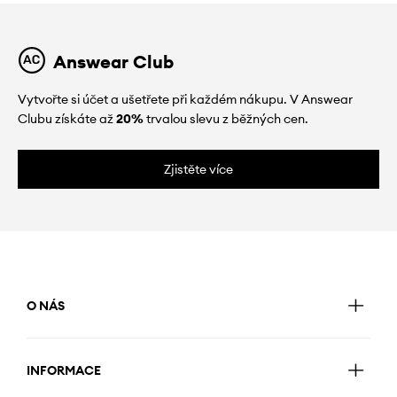
Answear Club
Vytvořte si účet a ušetřete při každém nákupu. V Answear
Clubu získáte až
20%
trvalou slevu z běžných cen.
Zjistěte více
O NÁS
INFORMACE