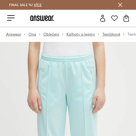
FINAL SALE %!
VÍCE
Ušetřete s Answear Club
Answear
Ona
Oblečení
Kalhoty a legíny
Teplákové