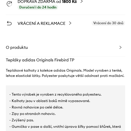
DOPRAVA ZDARMA od
1800 Kč
Doručení i do 24 hodin
VRÁCENÍ A REKLAMACE
Vrácení do 30 dnů
O produktu
Tepláky adidas Originals Firebird TP
Teplákové kalhoty z kolekce adidas Originals. Model vyroben z tenké,
lehce elastické látky. Polyester poskytuje větší odolnost proti mačkání.
- Tento výrobek je vyroben z recyklovaného polyesteru.
- Kalhoty jsou v oblasti boků mírně vypasované.
- Rovná nohavice po celé délce.
- Zipy po stranách nohavic.
- Zvýšený pas.
- Gumička v pase a další, vnitřní úprava šířky pomocí šňůrek, která