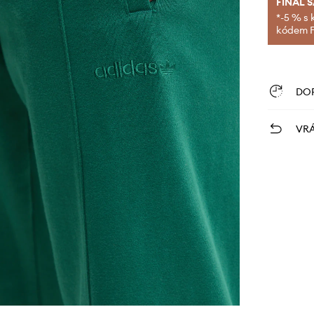
FINAL 
*-5 % s 
kódem FI
DO
VRÁ