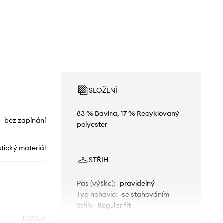
SLOŽENÍ
83 % Bavlna, 17 % Recyklovaný
bez zapínání
polyester
stický materiál
STŘIH
Pas (výška)
:
pravidelný
Typ nohavic
:
se stahováním
Střih
:
Regular fit
JC8356