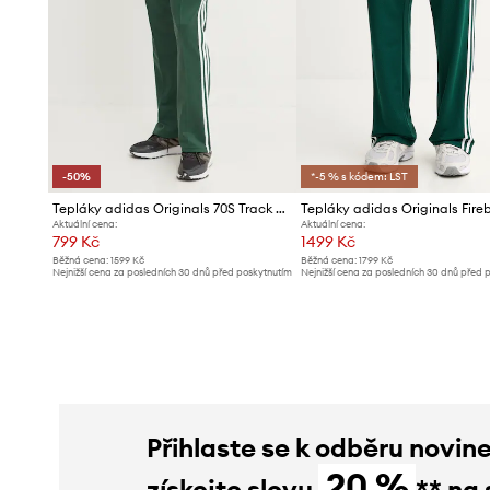
-50%
*-5 % s kódem: LST
Tepláky adidas Originals 70S Track Pant
Tepláky adidas Originals Fireb
Aktuální cena:
Aktuální cena:
799 Kč
1499 Kč
Běžná cena:
1599 Kč
Běžná cena:
1799 Kč
Nejnižší cena za posledních 30 dnů před poskytnutím
Nejnižší cena za posledních 30 dnů před 
slevy:
1599 Kč
slevy:
1599 Kč
Přihlaste se k odběru novin
20 %
získejte slevu
** na 