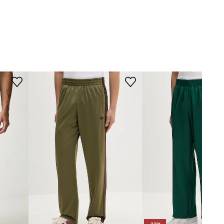
ROZMĚRY
zelená
Model na fotografii je 184 cm
idas Originals
vysoký a má na sobě velikost S
Standardní velikost
Doporučujeme zvolit velikost, kterou
běžně nosíte.
Tabulka velikosti