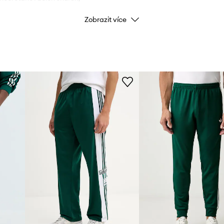
Zobrazit více
Barva
Značka
ad
Výrobce
ID produktu