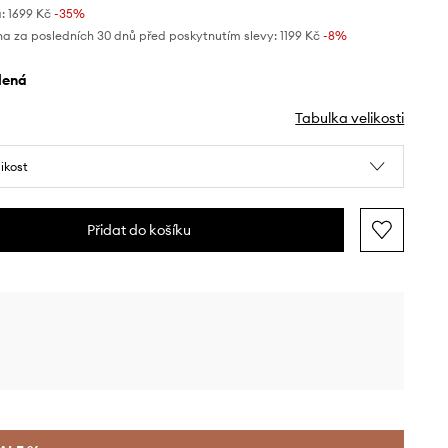
:
1699 Kč
-35%
na za posledních 30 dnů před poskytnutím slevy:
1199 Kč
 -8%
elená
Tabulka velikosti
likost
Přidat do košíku