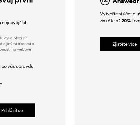
Answear
Vytvořte si účet a
získáte až
20%
trva
o nejnovějších
ukty a platí při
t s jinými akcemi a
Zjistěte více
obnosti na webové
, co vás opravdu
da
Přihlásit se