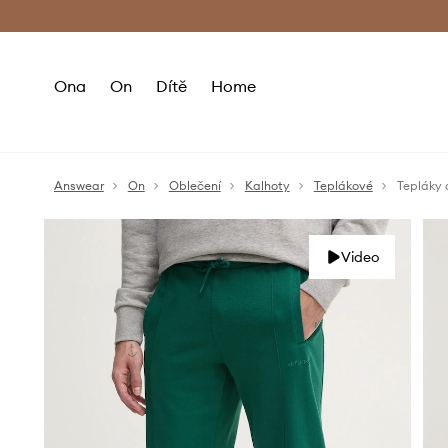
Premium Fashion Benefits
Doručení a vr
Ona
On
Dítě
Home
Answear
On
Oblečení
Kalhoty
Teplákové
Tepláky 
Video