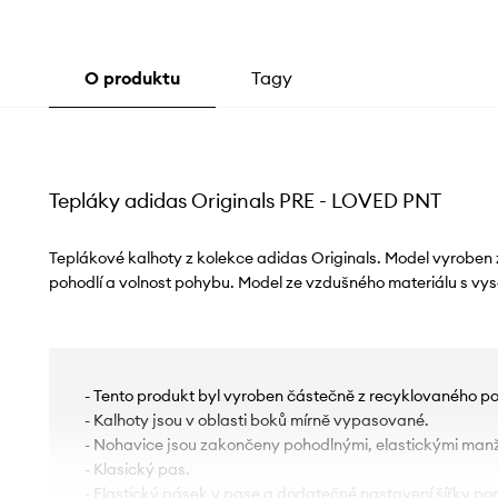
O produktu
Tagy
Tepláky adidas Originals PRE - LOVED PNT
Teplákové kalhoty z kolekce adidas Originals. Model vyroben z
pohodlí a volnost pohybu. Model ze vzdušného materiálu s vy
- Tento produkt byl vyroben částečně z recyklovaného po
- Kalhoty jsou v oblasti boků mírně vypasované.
- Nohavice jsou zakončeny pohodlnými, elastickými man
- Klasický pas.
- Elastický pásek v pase a dodatečné nastavení šířky po