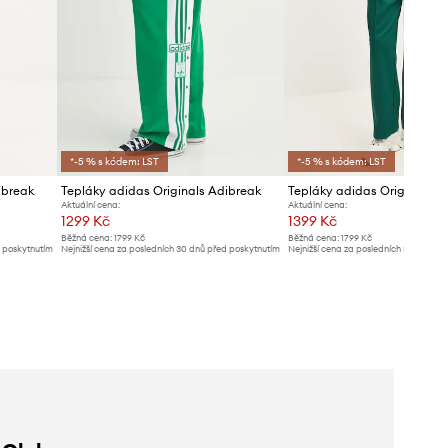
*-5 % s kódem: LST
*-5 % s kódem: LST
ibreak
Tepláky adidas Originals Adibreak
Tepláky adidas Originals Fi
Aktuální cena:
Aktuální cena:
1299 Kč
1399 Kč
Běžná cena:
1799 Kč
Běžná cena:
1799 Kč
d poskytnutím
Nejnižší cena za posledních 30 dnů před poskytnutím
Nejnižší cena za posledních 30 dnů př
slevy:
1399 Kč
slevy:
1419 Kč