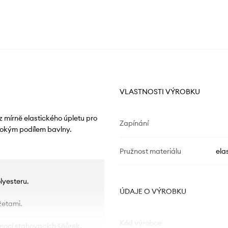
VLASTNOSTI VÝROBKU
 mírně elastického úpletu pro
Zapínání
sokým podílem bavlny.
Pružnost materiálu
ela
lyesteru.
ÚDAJE O VÝROBKU
žetami.
Kód výrobce
mocí stahovacích šňůrek,