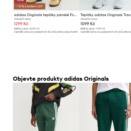
-31%
*-5 % s kódem: LST
adidas Originals tepláky pánské Firebird
Tepláky adidas Originals Trac
Aktuální cena:
Aktuální cena:
1299 Kč
1099 Kč
Běžná cena:
2099 Kč
Běžná cena:
1799 Kč
Nejnižší cena za posledních 30 dnů před poskytnutím
Nejnižší cena za posledních 30 dnů před 
slevy:
1889 Kč
slevy:
949 Kč
Objevte produkty adidas Originals