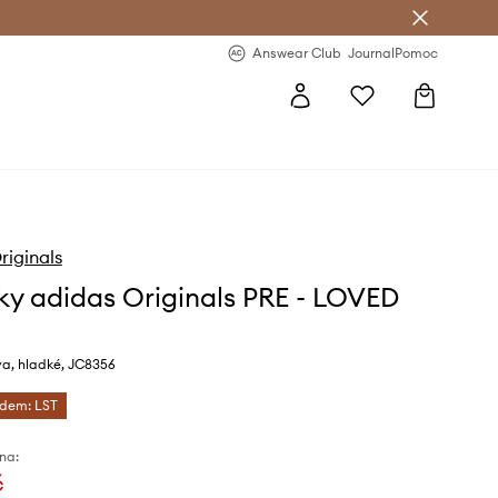
Answear Club
- 20 % na první objednávku
Answear Club
Journal
Pomoc
riginals
ky adidas Originals PRE - LOVED
va, hladké, JC8356
ódem: LST
na:
č