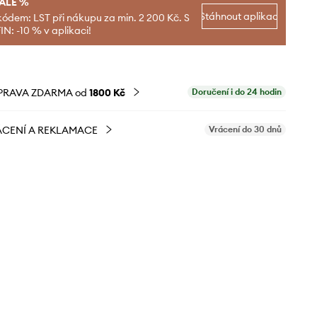
SALE %
Stáhnout aplikaci
kódem: LST při nákupu za min. 2 200 Kč. S
N: -10 % v aplikaci!
PRAVA ZDARMA od
1800 Kč
Doručení i do 24 hodin
CENÍ A REKLAMACE
Vrácení do 30 dnů