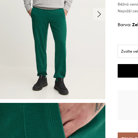
Běžná cena
Nejnižší ce
Barva:
z
Zvolte ve