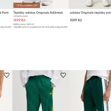
*-5 % s kódem: LST
k Pant
Tepláky adidas Originals Adibreak
adidas Originals tepláky pá
Aktuální cena:
1599 Kč
1599 Kč
Běžná cena:
1899 Kč
poskytnutím
Nejnižší cena za posledních 30 dnů před poskytnutím
slevy:
1709 Kč