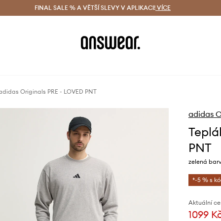
ácení zdarma (od 1800 Kč)
FINAL SALE % A VĚTŠÍ SLEVY V APLIKACI!
Doručení i do 24 h
VÍCE
Ušetřete s 
adidas Originals PRE - LOVED PNT
adidas O
Teplá
PNT
zelená bar
*-5 % s k
Aktuální ce
1099 K