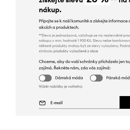
nákup.
Připojte se k naší komunitě a získejte informace 
akcích a produktech.
**Sleva je jednorázová, vztahuje se na nezlevněné prod
nákupu v min. hodnotě 1 900 Kč. Slevu nelze kombinova
některé produkty mohou být ze slevy vyloučeny. Podr
stránce:
produkty vyloučené z akce
Chceme, aby do vaší schránky přicházelo jen to
zajímá. Řekněte nám, zda vás zajímá:
Dámská móda
Pánská mó
Výběr nabídky je volitelný.