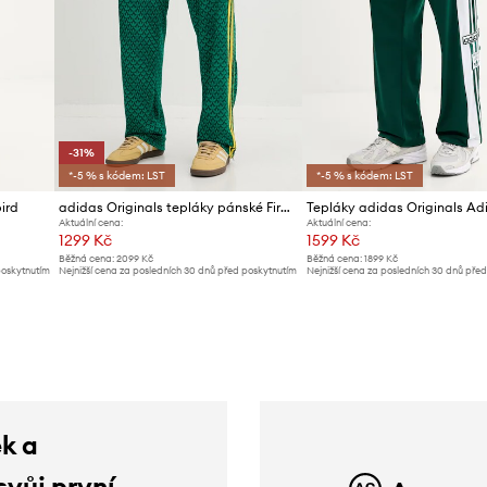
-31%
*-5 % s kódem: LST
*-5 % s kódem: LST
ird
adidas Originals tepláky pánské Firebird
Tepláky adidas Originals Ad
Aktuální cena:
Aktuální cena:
1299 Kč
1599 Kč
Běžná cena:
2099 Kč
Běžná cena:
1899 Kč
poskytnutím
Nejnižší cena za posledních 30 dnů před poskytnutím
Nejnižší cena za posledních 30 dnů pře
slevy:
1889 Kč
slevy:
1709 Kč
ek a
svůj první