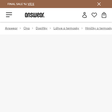
FINAL SALE %!
VÍCE
Ušetřete s Answear Club
Answear
Ona
Doplňky
Láhve a termosky
Hrníčky a termosk