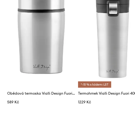
*-15 % s kódem: LST
Obědová termoska Vialli Design Fuori 500 ml
Termohrnek Vialli Design Fuori 40
589 Kč
1229 Kč