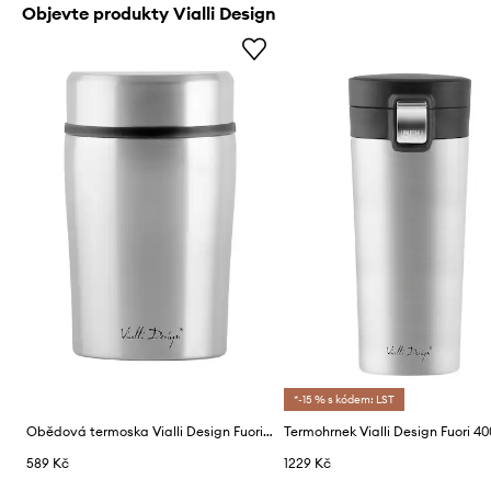
Objevte produkty Vialli Design
*-15 % s kódem: LST
Obědová termoska Vialli Design Fuori 500 ml
Termohrnek Vialli Design Fuori 40
589 Kč
1229 Kč