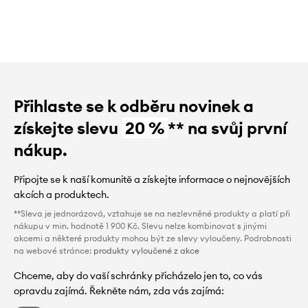
Přihlaste se k odběru novinek a
získejte slevu
20 %
** na svůj první
nákup.
Připojte se k naší komunitě a získejte informace o nejnovějších
akcích a produktech.
**Sleva je jednorázová, vztahuje se na nezlevněné produkty a platí při
nákupu v min. hodnotě 1 900 Kč. Slevu nelze kombinovat s jinými
akcemi a některé produkty mohou být ze slevy vyloučeny. Podrobnosti
na webové stránce:
produkty vyloučené z akce
Chceme, aby do vaší schránky přicházelo jen to, co vás
opravdu zajímá. Řekněte nám, zda vás zajímá: