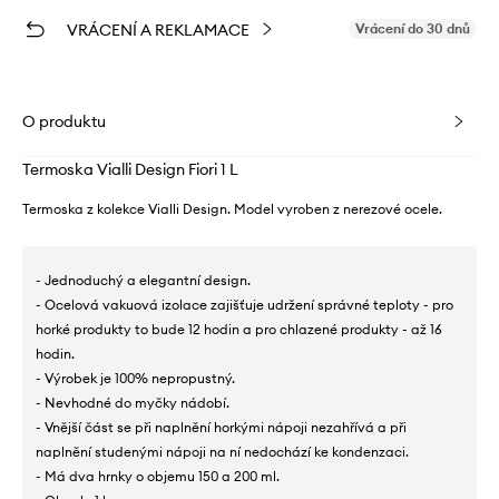
VRÁCENÍ A REKLAMACE
Vrácení do 30 dnů
O produktu
Termoska Vialli Design Fiori 1 L
Termoska z kolekce Vialli Design. Model vyroben z nerezové ocele.
- Jednoduchý a elegantní design.
- Ocelová vakuová izolace zajišťuje udržení správné teploty - pro
horké produkty to bude 12 hodin a pro chlazené produkty - až 16
hodin.
- Výrobek je 100% nepropustný.
- Nevhodné do myčky nádobí.
- Vnější část se při naplnění horkými nápoji nezahřívá a při
naplnění studenými nápoji na ní nedochází ke kondenzaci.
- Má dva hrnky o objemu 150 a 200 ml.