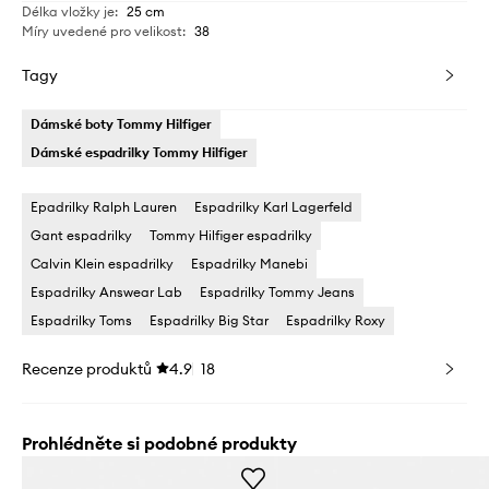
Délka vložky je
:
25 cm
Míry uvedené pro velikost
:
38
Tagy
Dámské boty Tommy Hilfiger
Dámské espadrilky Tommy Hilfiger
Epadrilky Ralph Lauren
Espadrilky Karl Lagerfeld
Gant espadrilky
Tommy Hilfiger espadrilky
Calvin Klein espadrilky
Espadrilky Manebi
Espadrilky Answear Lab
Espadrilky Tommy Jeans
Espadrilky Toms
Espadrilky Big Star
Espadrilky Roxy
Recenze produktů
4.9
18
Prohlédněte si podobné produkty