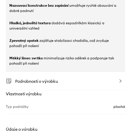
Nazouvací konstrukce bez zapínání
umožňuje rychlé obouvání a
dobré padnutí
Hladká, jednolitá textura
dodává espadrilkám klasický a
univerzální vzhled
Zpevněný opatek
zajišťuje stabilizaci chodidla, což zvyšuje
pohodlí při nošení
Měkký límec svršku
minimalizuje riziko oděrek a podporuje tak
pohodlí při nošení
Podrobnosti o výrobku
Vlastnosti výrobku
Typ podrážky
plochá
Údaje o výrobku