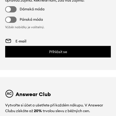
opravdu zajímá. Řekněte nám, zda vás zajímá:
Dámská móda
Pánská móda
Výběr nabídky je volitelný.
Přihlásit se
Answear Club
Vytvořte si účet a ušetřete při každém nákupu. V Answear
Clubu získáte až
20%
trvalou slevu z běžných cen.