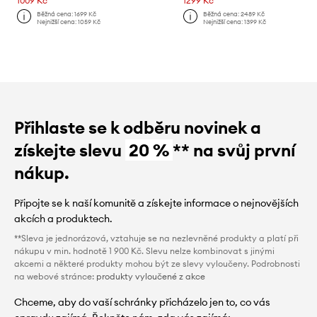
1009 Kč
1299 Kč
Běžná cena:
1699 Kč
Běžná cena:
2489 Kč
Nejnižší cena:
1059 Kč
Nejnižší cena:
1399 Kč
Přihlaste se k odběru novinek a
získejte slevu
20 %
** na svůj první
nákup.
Připojte se k naší komunitě a získejte informace o nejnovějších
akcích a produktech.
**Sleva je jednorázová, vztahuje se na nezlevněné produkty a platí při
nákupu v min. hodnotě 1 900 Kč. Slevu nelze kombinovat s jinými
akcemi a některé produkty mohou být ze slevy vyloučeny. Podrobnosti
na webové stránce:
produkty vyloučené z akce
Chceme, aby do vaší schránky přicházelo jen to, co vás