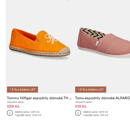
*-5 % s kódem: LST
*-5 % s kódem: LST
Tommy Hilfiger espadrily dámské TH SCRIPT SUMMER ESPADRILLE
Aktuální cena:
Aktuální cena:
1009 Kč
939 Kč
Běžná cena:
1699 Kč
Běžná cena:
1499 Kč
Nejnižší cena:
1059 Kč
Nejnižší cena:
999 Kč