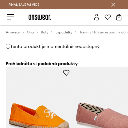
FINAL SALE %!
VÍCE
Ušetřete s Answear Club
Answear
Ona
Boty
Espadrilky
Tento produkt je momentálně nedostupný
Prohlédněte si podobné produkty