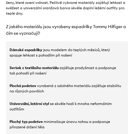
ženy, které ocení volnost. Pečlivě vybrané materiály zajišťují lehkost a
svěžest a univerzální oranžová barva skvěle doplní ležérní outfity pro
teplé dny.
Z jakého materiálu jsou vyrobeny espadrilky Tommy Hilfiger a
čím se vyznačují?
Dámské espadrilky
jsou modelem do teplých měsíců, který
spojuje lehkost s pohodlím při nošení
Svršek z textilního materiálu
zajišťuje prodyšnost a podporuje
tak pohodlí při nošení
Plochá podešev
vyrobená z odolného materiálu zajišťuje stabilitu
na různých površích
Univerzální, ležérní styl
se skvěle hodí k mnoha neformálním
outfitům
Plochý typ podešve
minimalizuje únavu nohou a podporuje
přirozené držení těla