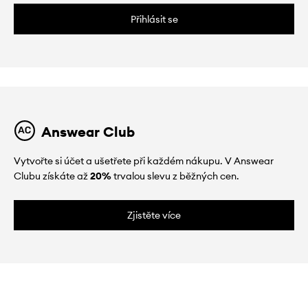
Přihlásit se
Answear Club
Vytvořte si účet a ušetřete při každém nákupu. V Answear
Clubu získáte až
20%
trvalou slevu z běžných cen.
Zjistěte více