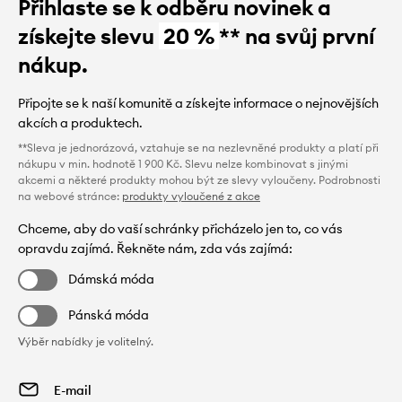
Přihlaste se k odběru novinek a
získejte slevu
20 %
** na svůj první
nákup.
Připojte se k naší komunitě a získejte informace o nejnovějších
akcích a produktech.
**Sleva je jednorázová, vztahuje se na nezlevněné produkty a platí při
nákupu v min. hodnotě 1 900 Kč. Slevu nelze kombinovat s jinými
akcemi a některé produkty mohou být ze slevy vyloučeny. Podrobnosti
na webové stránce:
produkty vyloučené z akce
Chceme, aby do vaší schránky přicházelo jen to, co vás
opravdu zajímá. Řekněte nám, zda vás zajímá:
Dámská móda
Pánská móda
Výběr nabídky je volitelný.