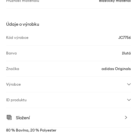
Pružnost materiálu
elastický materiál
Údaje o výrobku
Kód výrobce
JC7756
Barva
žlutá
Značka
adidas Originals
Výrobce
ID produktu
Složení
80 % Bavlna, 20 % Polyester