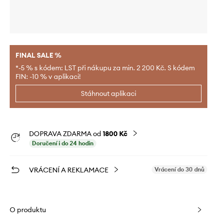
FINAL SALE %
*-5 % s kódem: LST při nákupu za min. 2 200 Kč. S kódem
FIN: -10 % v aplikaci!
Stáhnout aplikaci
DOPRAVA ZDARMA od
1800 Kč
Doručení i do 24 hodin
VRÁCENÍ A REKLAMACE
Vrácení do 30 dnů
O produktu