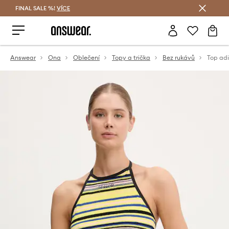
FINAL SALE %!
VÍCE
Ušetřete s Answear Club
Answear
Ona
Oblečení
Topy a trička
Bez rukávů