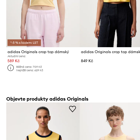
*-5 % s kódem: LST
adidas Originals crop top dámský
Aktuální cena:
589 Kč
849 Kč
Běžná cena:
709 Kč
Nejnižší cena:
629 Kč
Objevte produkty adidas Originals