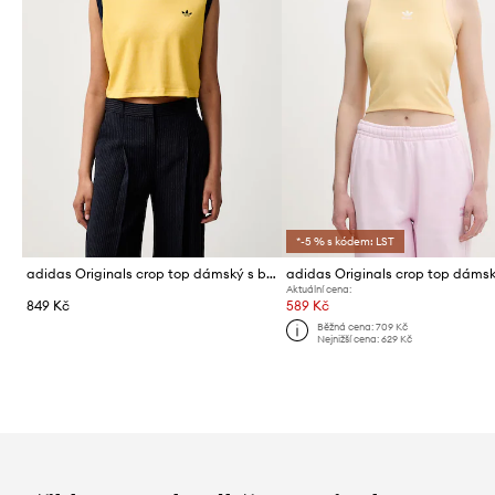
*-5 % s kódem: LST
adidas Originals crop top dámský s bavlnou Heather
adidas Originals crop top dáms
Aktuální cena:
849 Kč
589 Kč
Běžná cena:
709 Kč
Nejnižší cena:
629 Kč