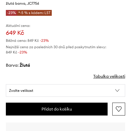
žlutá barva, JC7756
-23%
*-5 % s kódem: LST
Aktuální cena:
649 Kč
Běžná cena:
849 Kč
-23%
Nejnižší cena za posledních 30 dnů před poskytnutím slevy:
849 Kč
 -23%
Barva:
žlutá
Tabulka velikosti
Zvolte velikost
Přidat do košíku