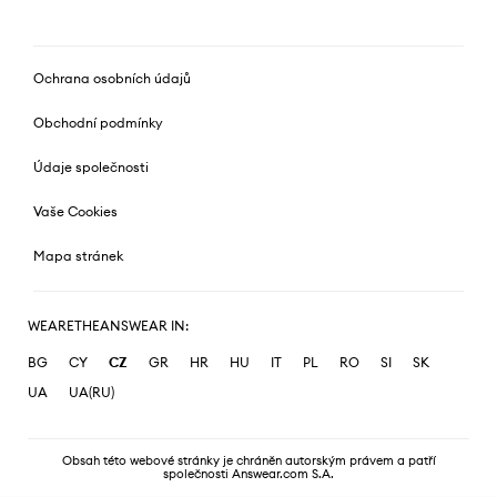
Ochrana osobních údajů
Obchodní podmínky
Údaje společnosti
Vaše Cookies
Mapa stránek
WEARETHEANSWEAR IN:
BG
CY
CZ
GR
HR
HU
IT
PL
RO
SI
SK
UA
UA(RU)
Obsah této webové stránky je chráněn autorským právem a patří
společnosti Answear.com S.A.