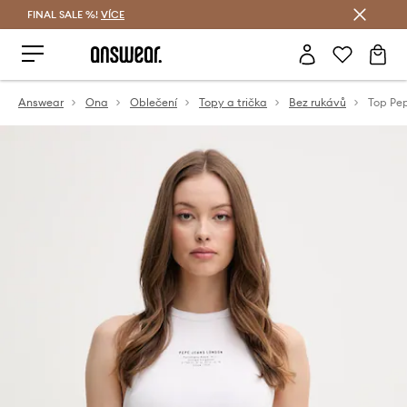
FINAL SALE %!
VÍCE
Ušetřete s Answear Club
Answear
Ona
Oblečení
Topy a trička
Bez rukávů
Top Pe