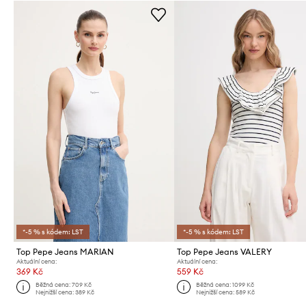
*-5 % s kódem: LST
*-5 % s kódem: LST
Top Pepe Jeans MARIAN
Top Pepe Jeans VALERY
Aktuální cena:
Aktuální cena:
369 Kč
559 Kč
Běžná cena:
709 Kč
Běžná cena:
1099 Kč
Nejnižší cena:
389 Kč
Nejnižší cena:
589 Kč