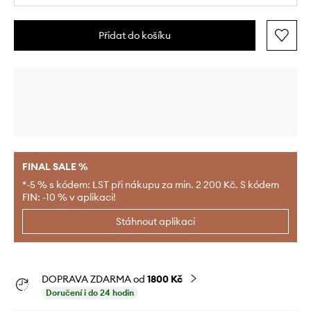
Přidat do košíku
FINAL SALE %
*-5 % s kódem: LST při nákupu za min. 2 200 Kč. S kódem
FIN: -10 % v aplikaci!
Stáhnout aplikaci
DOPRAVA ZDARMA od
1800 Kč
Doručení i do 24 hodin