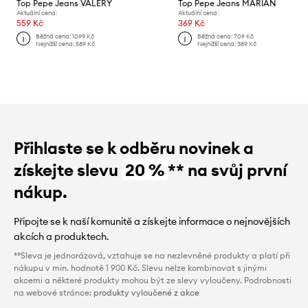
Top Pepe Jeans VALERY
Top Pepe Jeans MARIAN
Aktuální cena:
Aktuální cena:
559 Kč
369 Kč
Běžná cena:
1099 Kč
Běžná cena:
709 Kč
Nejnižší cena:
589 Kč
Nejnižší cena:
389 Kč
Přihlaste se k odběru novinek a
získejte slevu
20 %
** na svůj první
nákup.
Připojte se k naší komunitě a získejte informace o nejnovějších
akcích a produktech.
**Sleva je jednorázová, vztahuje se na nezlevněné produkty a platí při
nákupu v min. hodnotě 1 900 Kč. Slevu nelze kombinovat s jinými
akcemi a některé produkty mohou být ze slevy vyloučeny. Podrobnosti
na webové stránce:
produkty vyloučené z akce