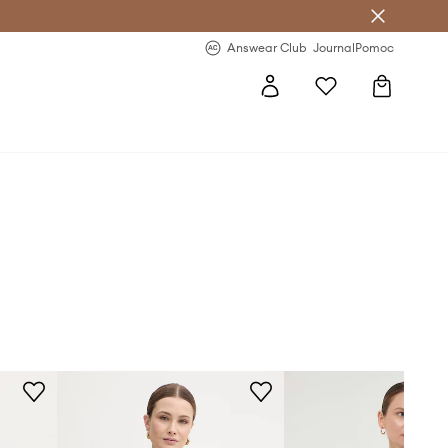
Answear Club
- 20 % na první objednávku
Answear Club
Journal
Pomoc