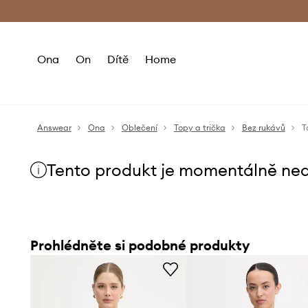
Premium Fashion Benefits
Doručení a vr
Ona
On
Dítě
Home
Answear
Ona
Oblečení
Topy a trička
Bez rukávů
T
Tento produkt je momentálně ne
Prohlédněte si podobné produkty