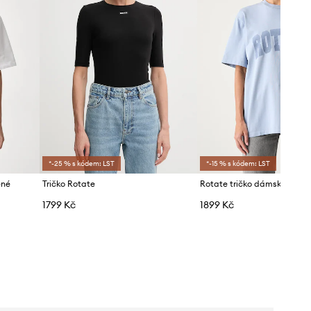
*-25 % s kódem: LST
*-15 % s kódem: LST
ěné
Tričko Rotate
Rotate tričko dámské bavl
1799 Kč
1899 Kč