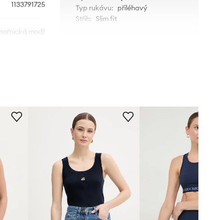
1133791725
Typ rukávu
:
přiléhavý
Střih
:
Slim fit
ořnická modř
Rotate