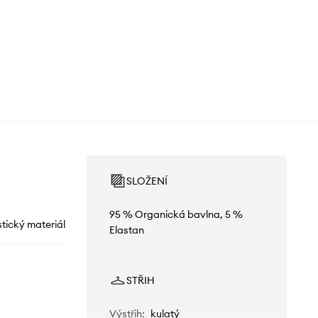
SLOŽENÍ
95 % Organická bavlna, 5 %
stický materiál
Elastan
STŘIH
Výstřih
:
kulatý