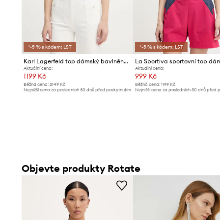
*-5 % s kódem: LST
*-5 % s kódem: LST
Karl Lagerfeld top dámský bavlněný s elastanem IKON
Aktuální cena:
Aktuální cena:
1199 Kč
999 Kč
Běžná cena:
2149 Kč
Běžná cena:
1199 Kč
Nejnižší cena za posledních 30 dnů před poskytnutím
Nejnižší cena za posledních 30 dnů před 
slevy:
1299 Kč
slevy:
1069 Kč
Objevte produkty Rotate