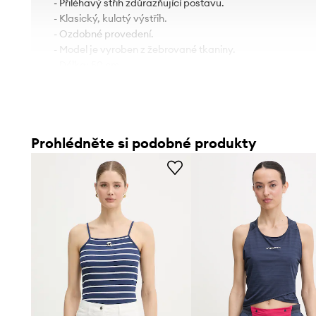
- Přiléhavý střih zdůrazňující postavu.
- Klasický, kulatý výstřih.
- Ozdobné provedení.
- Model je vyroben z žebrované tkaniny.
- Délka: 50 cm.
- Šířka v podpaží: 31 cm.
- Rozměry pro velikost: S.
Prohlédněte si podobné produkty