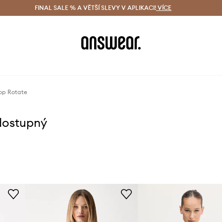
ácení zdarma (od 1800 Kč)
FINAL SALE % A VĚTŠÍ SLEVY V APLIKACI!
Doručení i do 24 h
VÍCE
Ušetřete s 
op Rotate
dostupný