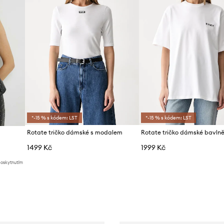
*-15 % s kódem: LST
*-15 % s kódem: LST
Rotate tričko dámské s modalem
Rotate tričko dámské bavln
1499 Kč
1999 Kč
poskytnutím