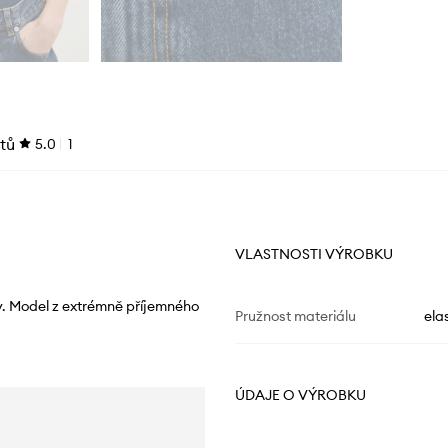
tů
5.0
1
VLASTNOSTI VÝROBKU
y. Model z extrémně příjemného
Pružnost materiálu
ela
ÚDAJE O VÝROBKU