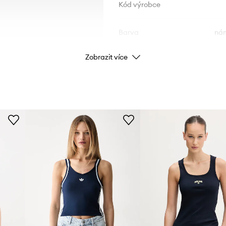
Kód výrobce
Barva
nám
Zobrazit více
Značka
ID produktu