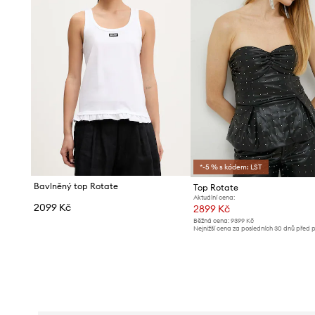
*-5 % s kódem: LST
Bavlněný top Rotate
Top Rotate
Aktuální cena:
2099 Kč
2899 Kč
Běžná cena:
9399 Kč
Nejnižší cena za posledních 30 dnů před 
slevy:
3199 Kč