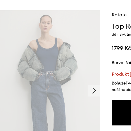
Rotate
Top R
dámský, tm
1799 K
Barva:
n
Produkt 
Bohužel V
naší nabí