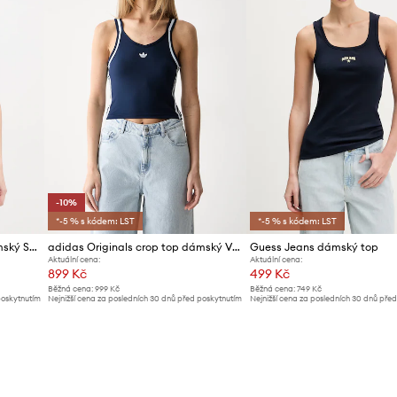
-10%
*-5 % s kódem: LST
*-5 % s kódem: LST
La Sportiva sportovní top dámský Sunfire
adidas Originals crop top dámský Vintage
Guess Jeans dámský top
Aktuální cena:
Aktuální cena:
899 Kč
499 Kč
Běžná cena:
999 Kč
Běžná cena:
749 Kč
poskytnutím
Nejnižší cena za posledních 30 dnů před poskytnutím
Nejnižší cena za posledních 30 dnů pře
slevy:
999 Kč
slevy:
529 Kč