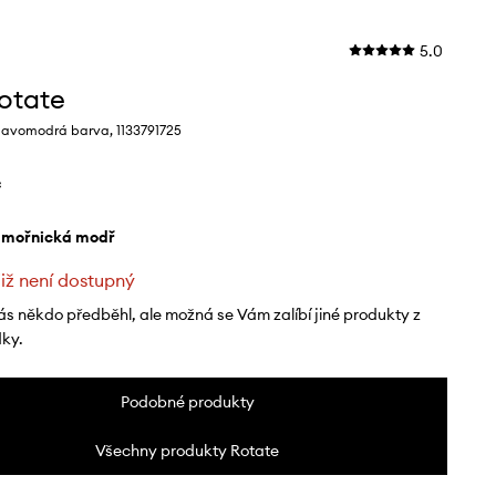
5.0
otate
avomodrá barva, 1133791725
č
ámořnická modř
již není dostupný
ás někdo předběhl, ale možná se Vám zalíbí jiné produkty z
dky.
Podobné produkty
Všechny produkty Rotate