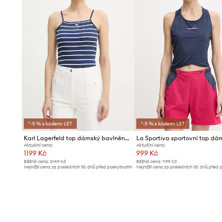
*-5 % s kódem: LST
*-5 % s kódem: LST
Karl Lagerfeld top dámský bavlněný s elastanem IKON
Aktuální cena:
Aktuální cena:
1199 Kč
999 Kč
Běžná cena:
2149 Kč
Běžná cena:
1199 Kč
Nejnižší cena za posledních 30 dnů před poskytnutím
Nejnižší cena za posledních 30 dnů před 
slevy:
1299 Kč
slevy:
1069 Kč