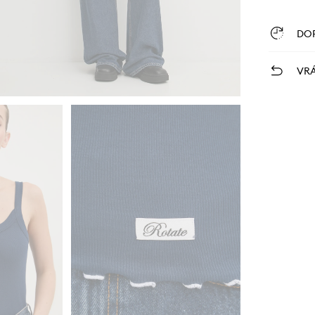
DO
VRÁ