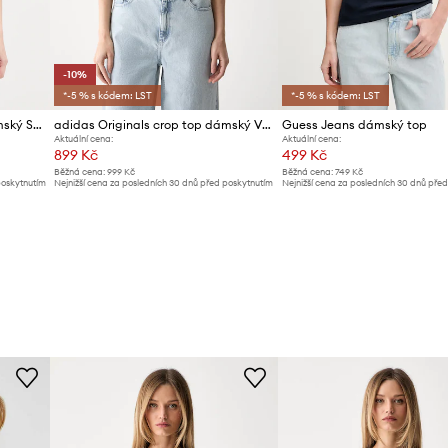
-10%
*-5 % s kódem: LST
*-5 % s kódem: LST
La Sportiva sportovní top dámský Sunfire
adidas Originals crop top dámský Vintage
Guess Jeans dámský top
Aktuální cena:
Aktuální cena:
899 Kč
499 Kč
Běžná cena:
999 Kč
Běžná cena:
749 Kč
poskytnutím
Nejnižší cena za posledních 30 dnů před poskytnutím
Nejnižší cena za posledních 30 dnů pře
slevy:
999 Kč
slevy:
529 Kč