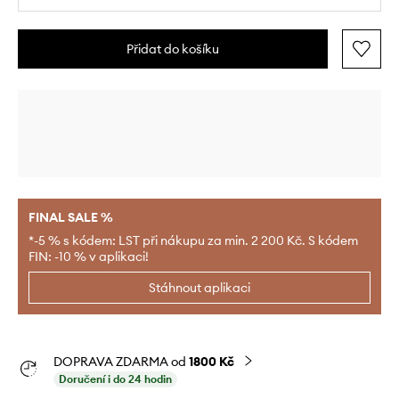
Přidat do košíku
FINAL SALE %
*-5 % s kódem: LST při nákupu za min. 2 200 Kč. S kódem
FIN: -10 % v aplikaci!
Stáhnout aplikaci
DOPRAVA ZDARMA od
1800 Kč
Doručení i do 24 hodin