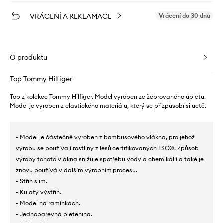
VRÁCENÍ A REKLAMACE
Vrácení do 30 dnů
O produktu
Top Tommy Hilfiger
Top z kolekce Tommy Hilfiger. Model vyroben ze žebrovaného úpletu.
Model je vyroben z elastického materiálu, který se přizpůsobí siluetě.
- Model je částečně vyroben z bambusového vlákna, pro jehož
výrobu se používají rostliny z lesů certifikovaných FSC®. Způsob
výroby tohoto vlákna snižuje spotřebu vody a chemikálií a také je
znovu používá v dalším výrobním procesu.
- Střih slim.
- Kulatý výstřih.
- Model na ramínkách.
- Jednobarevná pletenina.