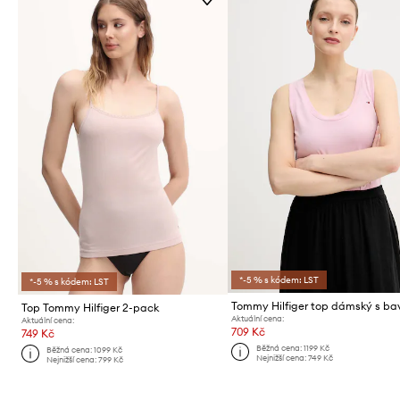
*-5 % s kódem: LST
*-5 % s kódem: LST
Tommy Hilfiger top dámský s ba
Top Tommy Hilfiger 2-pack
Aktuální cena:
Aktuální cena:
709 Kč
749 Kč
Běžná cena:
1199 Kč
Běžná cena:
1099 Kč
Nejnižší cena:
749 Kč
Nejnižší cena:
799 Kč