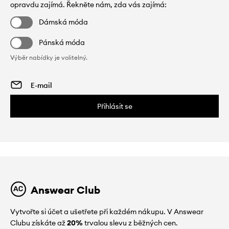
opravdu zajímá. Řekněte nám, zda vás zajímá:
Dámská móda
Pánská móda
Výběr nabídky je volitelný.
Přihlásit se
Answear Club
Vytvořte si účet a ušetřete při každém nákupu. V Answear
Clubu získáte až
20%
trvalou slevu z běžných cen.