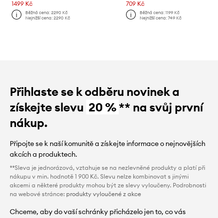
1499 Kč
709 Kč
Běžná cena:
2290 Kč
Běžná cena:
1199 Kč
Nejnižší cena:
2290 Kč
Nejnižší cena:
749 Kč
Přihlaste se k odběru novinek a
získejte slevu
20 %
** na svůj první
nákup.
Připojte se k naší komunitě a získejte informace o nejnovějších
akcích a produktech.
**Sleva je jednorázová, vztahuje se na nezlevněné produkty a platí při
nákupu v min. hodnotě 1 900 Kč. Slevu nelze kombinovat s jinými
akcemi a některé produkty mohou být ze slevy vyloučeny. Podrobnosti
na webové stránce:
produkty vyloučené z akce
Chceme, aby do vaší schránky přicházelo jen to, co vás