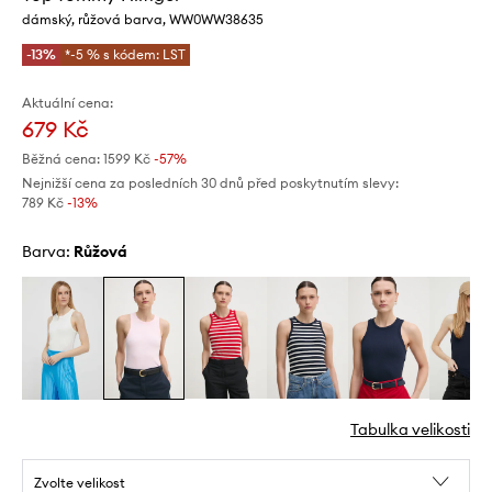
dámský, růžová barva, WW0WW38635
-13%
*-5 % s kódem: LST
Aktuální cena:
679 Kč
Běžná cena:
1599 Kč
-57%
Nejnižší cena za posledních 30 dnů před poskytnutím slevy:
789 Kč
 -13%
Barva:
růžová
Tabulka velikosti
Zvolte velikost