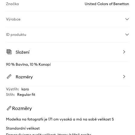
Značka
United Colors of Benetton
Výrobce
ID produktu
Složení
90 % Bavlna, 10 % Konopí
Rozměry
Výstřih
:
karo
Střih
:
Regular fit
Rozměry
Modelka na fotografii je 171 cm vysoká a má na sobě velikost S
Standardní velikost
Doporučujeme zvolit velikost, kterou běžně nosíte.