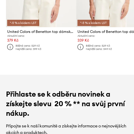
*-5 % s kódem: LST
*-5 % s kódem: LST
United Colors of Benetton top dámský bavlněný
Aktuální cena:
Aktuální cena:
379 Kč
339 Kč
Běžná cena:
529 Kč
Běžná cena:
529 Kč
Nejnižší cena:
399 Kč
Nejnižší cena:
349 Kč
Přihlaste se k odběru novinek a
získejte slevu
20 %
** na svůj první
nákup.
Připojte se k naší komunitě a získejte informace o nejnovějších
akcích a produktech.