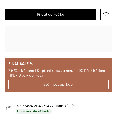
Přidat do košíku
FINAL SALE %
*-5 % s kódem: LST při nákupu za min. 2 200 Kč. S kódem
FIN: -10 % v aplikaci!
Stáhnout aplikaci
DOPRAVA ZDARMA od
1800 Kč
Doručení i do 24 hodin