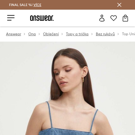
FINAL SALE %!
VÍCE
Ušetřete s Answear Club
Answear
Ona
Oblečení
Topy a trička
Bez rukávů
Top Uni