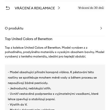
VRÁCENÍ A REKLAMACE
Vrácení do 30 dnů
O produktu
Top United Colors of Benetton
Top z kolekce United Colors of Benetton. Model vyroben z z
pohodlného, prodyšného materiálu s vysokým obsahem bavlny. Model
vyrobený z tenkého materiálu, ideální pro teplejší období.
- Model obsahující přírodní konopná vlákna. K pěstování této
rostliny se spotřebuje mnohem méně vody a během procesu se
nepoužívají žádné pesticidy.
- Jednoduchý, neblokující střih.
- Uvnitř vestavěná podprsenka s vyjímatelnými vsadkami, které
lehce zpevňují a stabilizují poprsí.
- Výstřih do V.
- Model s dekorativním volánkem.