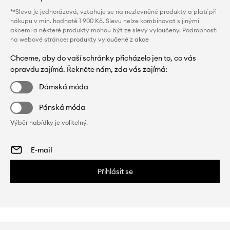
**Sleva je jednorázová, vztahuje se na nezlevněné produkty a platí při
nákupu v min. hodnotě 1 900 Kč. Slevu nelze kombinovat s jinými
akcemi a některé produkty mohou být ze slevy vyloučeny. Podrobnosti
na webové stránce:
produkty vyloučené z akce
Chceme, aby do vaší schránky přicházelo jen to, co vás
opravdu zajímá. Řekněte nám, zda vás zajímá:
Dámská móda
Pánská móda
Výběr nabídky je volitelný.
Přihlásit se