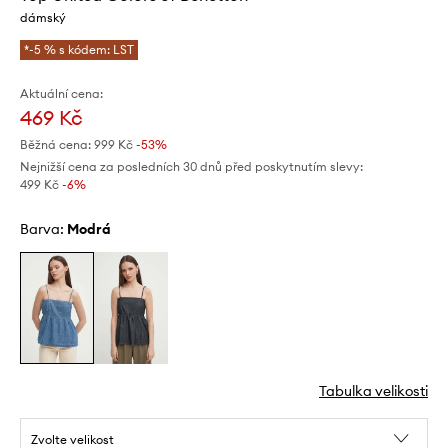
dámský
*-5 % s kódem: LST
Aktuální cena:
469 Kč
Běžná cena:
999 Kč
-53%
Nejnižší cena za posledních 30 dnů před poskytnutím slevy:
499 Kč
 -6%
Barva:
modrá
Tabulka velikosti
Zvolte velikost