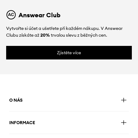
Answear Club
Vytvořte si účet a ušetřete při každém nákupu. V Answear
Clubu získáte až
20%
trvalou slevu z běžných cen.
Zjistěte více
O NÁS
INFORMACE