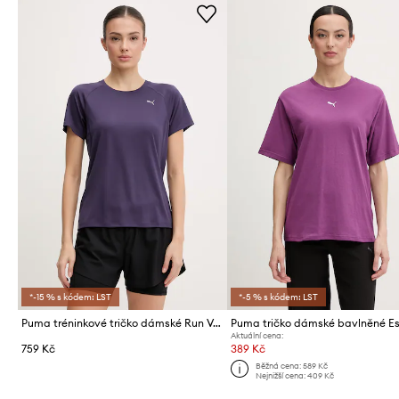
*-15 % s kódem: LST
*-5 % s kódem: LST
Puma tréninkové tričko dámské Run Velocity
Aktuální cena:
759 Kč
389 Kč
Běžná cena:
589 Kč
Nejnižší cena:
409 Kč