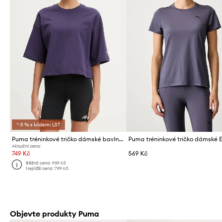
*-5 % s kódem: LST
Puma tréninkové tričko dámské bavlněné City lifestyle HYROX
Aktuální cena:
749 Kč
569 Kč
Běžná cena:
939 Kč
Nejnižší cena:
799 Kč
Objevte produkty Puma