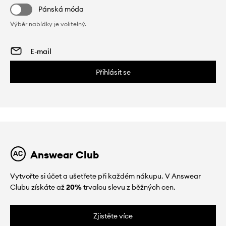
Pánská móda
Výběr nabídky je volitelný.
Přihlásit se
Answear Club
Vytvořte si účet a ušetřete při každém nákupu. V Answear
Clubu získáte až
20%
trvalou slevu z běžných cen.
Zjistěte více