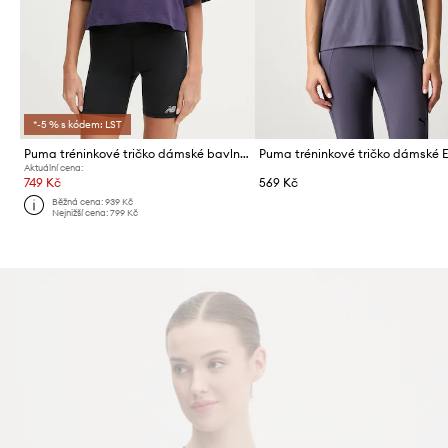
*-5 % s kódem: LST
Puma tréninkové tričko dámské bavlněné City lifestyle HYROX
Aktuální cena:
749 Kč
569 Kč
Běžná cena:
939 Kč
Nejnižší cena:
799 Kč