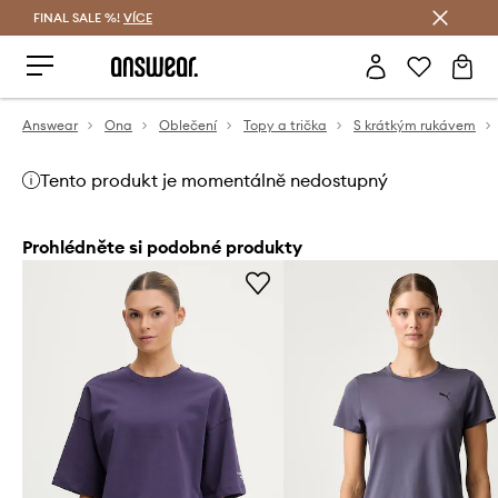
FINAL SALE %!
VÍCE
Ušetřete s Answear Club
Answear
Ona
Oblečení
Topy a trička
S krátkým rukávem
Tento produkt je momentálně nedostupný
Prohlédněte si podobné produkty