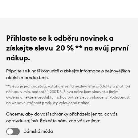
Přihlaste se k odběru novinek a
získejte slevu
20 %
** na svůj první
nákup.
Připojte se k naší komunitě a získejte informace o nejnovějších
akcích a produktech.
**Sleva je jednorázová, vztahuje se na nezlevněné produkty a platí při
nákupu v min. hodnotě 1 900 Kč. Slevu nelze kombinovat s jinými
akcemi a některé produkty mohou být ze slevy vyloučeny. Podrobnosti
na webové stránce:
produkty vyloučené z akce
Chceme, aby do vaší schránky přicházelo jen to, co vás
opravdu zajímá. Řekněte nám, zda vás zajímá:
Dámská móda