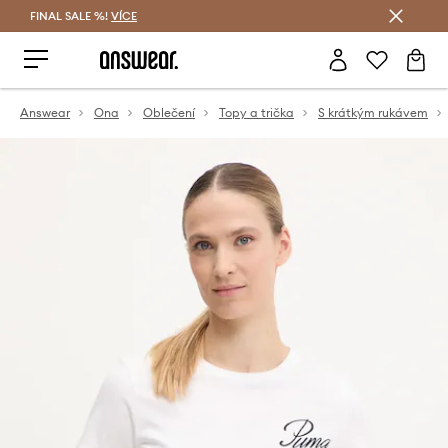
FINAL SALE %!
VÍCE
Ušetřete s Answear Club
Answear
Ona
Oblečení
Topy a trička
S krátkým rukávem