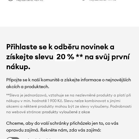
Přihlaste se k odběru novinek a
získejte slevu
20 %
** na svůj první
nákup.
Připojte se k naší komunitě a získejte informace o nejnovějších
akcích a produktech.
**Sleva je jednorázová, vztahuje se na nezlevněné produkty a platí při
nákupu v min. hodnotě 1 900 Kč. Slevu nelze kombinovat s jinými
akcemi a některé produkty mohou být ze slevy vyloučeny. Podrobnosti
na webové stránce:
produkty vyloučené z akce
Chceme, aby do vaší schránky přicházelo jen to, co vás
opravdu zajímá. Řekněte nám, zda vás zajímá: