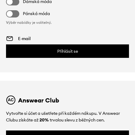
Dámská móda
Pánská móda
Výběr nabídky je volitelný.
Přihlásit se
Answear Club
Vytvořte si účet a ušetřete při každém nákupu. V Answear
Clubu získáte až
20%
trvalou slevu z běžných cen.