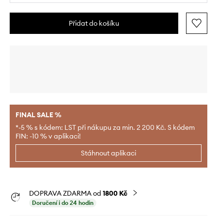
Přidat do košíku
FINAL SALE %
*-5 % s kódem: LST při nákupu za min. 2 200 Kč. S kódem
FIN: -10 % v aplikaci!
Stáhnout aplikaci
DOPRAVA ZDARMA od
1800 Kč
Doručení i do 24 hodin