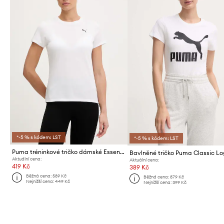
*-5 % s kódem: LST
*-5 % s kódem: LST
Puma tréninkové tričko dámské Essential Crew
Aktuální cena:
Aktuální cena:
419 Kč
389 Kč
Běžná cena:
589 Kč
Běžná cena:
879 Kč
Nejnižší cena:
449 Kč
Nejnižší cena:
399 Kč