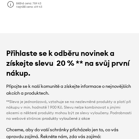
Běžná cena:
759 Kč
Nejnižší cena:
619 Kč
Přihlaste se k odběru novinek a
získejte slevu
20 %
** na svůj první
nákup.
Připojte se k naší komunitě a získejte informace o nejnovějších
akcích a produktech.
**Sleva je jednorázová, vztahuje se na nezlevněné produkty a platí při
nákupu v min. hodnotě 1 900 Kč. Slevu nelze kombinovat s jinými
akcemi a některé produkty mohou být ze slevy vyloučeny. Podrobnosti
na webové stránce:
produkty vyloučené z akce
Chceme, aby do vaší schránky přicházelo jen to, co vás
opravdu zajímá. Řekněte nám, zda vás zajímá: