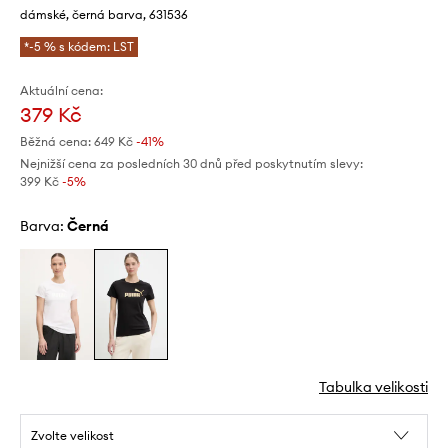
dámské, černá barva, 631536
*-5 % s kódem: LST
Aktuální cena:
379 Kč
Běžná cena:
649 Kč
-41%
Nejnižší cena za posledních 30 dnů před poskytnutím slevy:
399 Kč
 -5%
Barva:
černá
Tabulka velikosti
Zvolte velikost