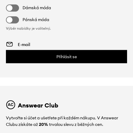
Dámská móda
Pánská móda
Výběr nabídky je volitelný.
Přihlásit se
Answear Club
Vytvořte si účet a ušetřete při každém nákupu. V Answear
Clubu získáte až
20%
trvalou slevu z běžných cen.