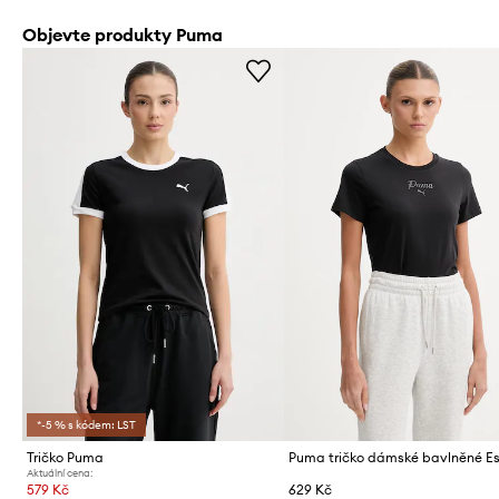
Objevte produkty Puma
*-5 % s kódem: LST
Tričko Puma
Aktuální cena:
579 Kč
629 Kč