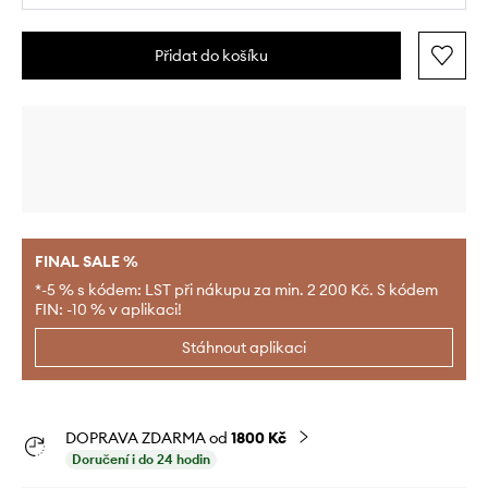
Přidat do košíku
FINAL SALE %
*-5 % s kódem: LST při nákupu za min. 2 200 Kč. S kódem
FIN: -10 % v aplikaci!
Stáhnout aplikaci
DOPRAVA ZDARMA od
1800 Kč
Doručení i do 24 hodin