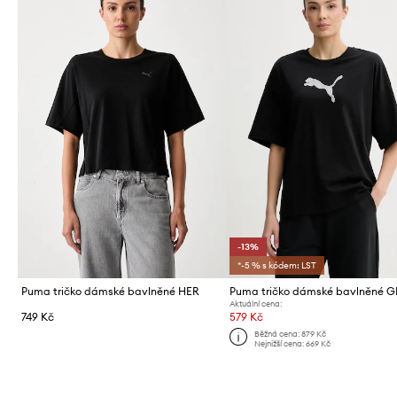
-13%
*-5 % s kódem: LST
Puma tričko dámské bavlněné HER
Aktuální cena:
749 Kč
579 Kč
Běžná cena:
879 Kč
Nejnižší cena:
669 Kč