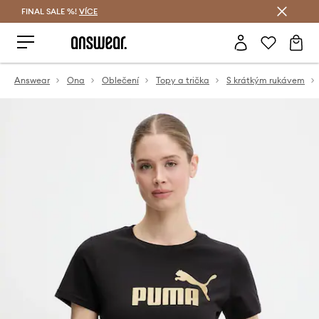
FINAL SALE %!
VÍCE
Ušetřete s Answear Club
Answear
Ona
Oblečení
Topy a trička
S krátkým rukávem