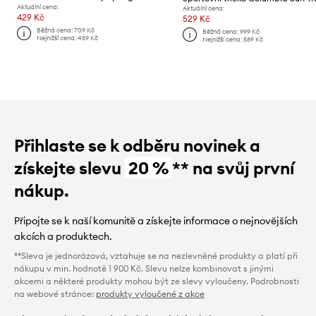
Aktuální cena:
Aktuální cena:
429 Kč
529 Kč
Běžná cena:
709 Kč
Běžná cena:
999 Kč
Nejnižší cena:
459 Kč
Nejnižší cena:
589 Kč
Přihlaste se k odběru novinek a
získejte slevu
20 %
** na svůj první
nákup.
Připojte se k naší komunitě a získejte informace o nejnovějších
akcích a produktech.
**Sleva je jednorázová, vztahuje se na nezlevněné produkty a platí při
nákupu v min. hodnotě 1 900 Kč. Slevu nelze kombinovat s jinými
akcemi a některé produkty mohou být ze slevy vyloučeny. Podrobnosti
na webové stránce:
produkty vyloučené z akce