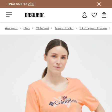
FINAL SALE %!
VÍCE
Ušetřete s Answear Club
Answear
Ona
Oblečení
Topy a trička
S krátkým rukávem