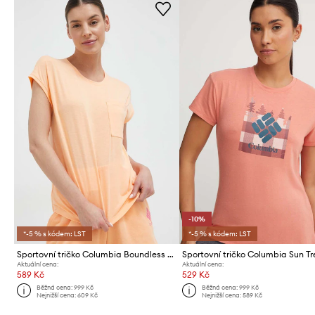
-10%
*-5 % s kódem: LST
*-5 % s kódem: LST
Sportovní tričko Columbia Boundless Trek
Sportovní tričko Columbia Sun Tr
Aktuální cena:
Aktuální cena:
589 Kč
529 Kč
Běžná cena:
999 Kč
Běžná cena:
999 Kč
Nejnižší cena:
609 Kč
Nejnižší cena:
589 Kč