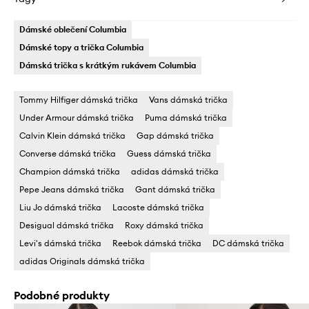
Dámské oblečení Columbia
Dámské topy a trička Columbia
Dámská trička s krátkým rukávem Columbia
Tommy Hilfiger dámská trička
Vans dámská trička
Under Armour dámská trička
Puma dámská trička
Calvin Klein dámská trička
Gap dámská trička
Converse dámská trička
Guess dámská trička
Champion dámská trička
adidas dámská trička
Pepe Jeans dámská trička
Gant dámská trička
Liu Jo dámská trička
Lacoste dámská trička
Desigual dámská trička
Roxy dámská trička
Levi's dámská trička
Reebok dámská trička
DC dámská trička
adidas Originals dámská trička
Podobné produkty