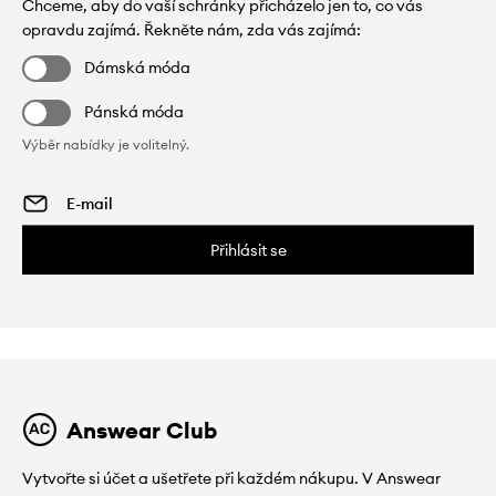
Chceme, aby do vaší schránky přicházelo jen to, co vás
opravdu zajímá. Řekněte nám, zda vás zajímá:
Dámská móda
Pánská móda
Výběr nabídky je volitelný.
Přihlásit se
Answear Club
Vytvořte si účet a ušetřete při každém nákupu. V Answear