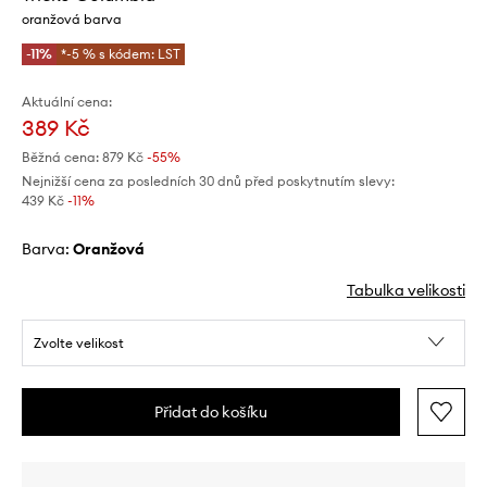
oranžová barva
-11%
*-5 % s kódem: LST
Aktuální cena:
389 Kč
Běžná cena:
879 Kč
-55%
Nejnižší cena za posledních 30 dnů před poskytnutím slevy:
439 Kč
 -11%
Barva:
oranžová
Tabulka velikosti
Zvolte velikost
Přidat do košíku