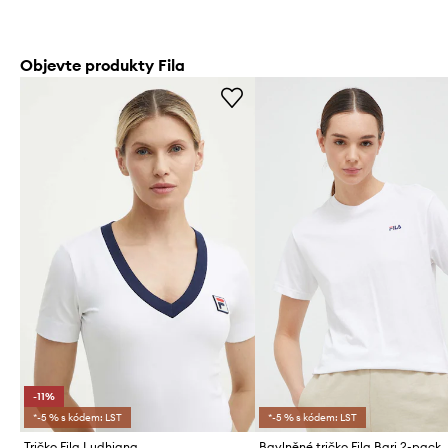
Objevte produkty Fila
-11%
*-5 % s kódem: LST
*-5 % s kódem: LST
Tričko Fila Ludhiana
Bavlněné tričko Fila Bari 2-pack