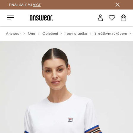
FINAL SALE %!
VÍCE
Ušetřete s Answear Club
Answear
Ona
Oblečení
Topy a trička
S krátkým rukávem