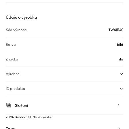
Údaje o výrobku
Kód výrobce
TW411140
Barva
bílá
Značka
Fila
Výrobce
ID produktu
Složení
70 % Bavlna, 30 % Polyester
Tagy