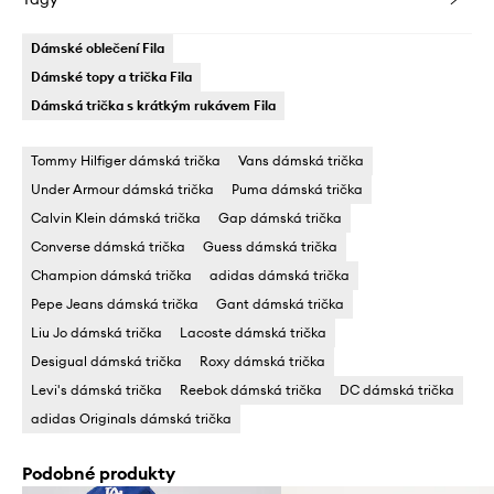
Dámské oblečení Fila
Dámské topy a trička Fila
Dámská trička s krátkým rukávem Fila
Tommy Hilfiger dámská trička
Vans dámská trička
Under Armour dámská trička
Puma dámská trička
Calvin Klein dámská trička
Gap dámská trička
Converse dámská trička
Guess dámská trička
Champion dámská trička
adidas dámská trička
Pepe Jeans dámská trička
Gant dámská trička
Liu Jo dámská trička
Lacoste dámská trička
Desigual dámská trička
Roxy dámská trička
Levi's dámská trička
Reebok dámská trička
DC dámská trička
adidas Originals dámská trička
Podobné produkty