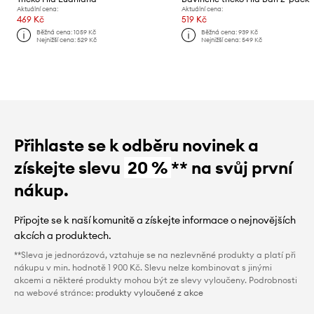
Aktuální cena:
Aktuální cena:
469 Kč
519 Kč
Běžná cena:
1059 Kč
Běžná cena:
939 Kč
Nejnižší cena:
529 Kč
Nejnižší cena:
549 Kč
Přihlaste se k odběru novinek a
získejte slevu
20 %
** na svůj první
nákup.
Připojte se k naší komunitě a získejte informace o nejnovějších
akcích a produktech.
**Sleva je jednorázová, vztahuje se na nezlevněné produkty a platí při
nákupu v min. hodnotě 1 900 Kč. Slevu nelze kombinovat s jinými
akcemi a některé produkty mohou být ze slevy vyloučeny. Podrobnosti
na webové stránce:
produkty vyloučené z akce