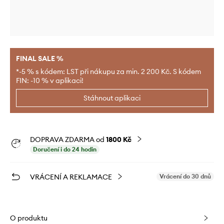
FINAL SALE %
*-5 % s kódem: LST při nákupu za min. 2 200 Kč. S kódem
FIN: -10 % v aplikaci!
Stáhnout aplikaci
DOPRAVA ZDARMA od
1800 Kč
Doručení i do 24 hodin
VRÁCENÍ A REKLAMACE
Vrácení do 30 dnů
O produktu