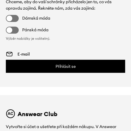
Chceme, aby do vaší schránky přicházelo jen to, co vás
opravdu zajímá. Řekněte nám, zda vás zajímá:
Dámská móda
Pánská móda
Výběr nabídky je volitelný.
Přihlásit se
Answear Club
Vytvořte si účet a ušetřete při každém nákupu. V Answear