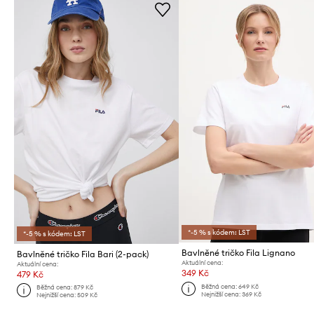
*-5 % s kódem: LST
*-5 % s kódem: LST
Bavlněné tričko Fila Lignano
Bavlněné tričko Fila Bari (2-pack)
Aktuální cena:
Aktuální cena:
349 Kč
479 Kč
Běžná cena:
649 Kč
Běžná cena:
879 Kč
Nejnižší cena:
369 Kč
Nejnižší cena:
509 Kč