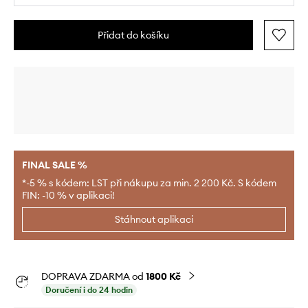
Přidat do košíku
FINAL SALE %
*-5 % s kódem: LST při nákupu za min. 2 200 Kč. S kódem
FIN: -10 % v aplikaci!
Stáhnout aplikaci
DOPRAVA ZDARMA od
1800 Kč
Doručení i do 24 hodin