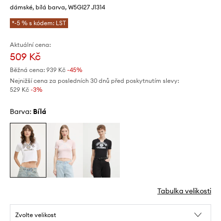
dámské, bílá barva, W5GI27 J1314
*-5 % s kódem: LST
Aktuální cena:
509 Kč
Běžná cena:
939 Kč
-45%
Nejnižší cena za posledních 30 dnů před poskytnutím slevy:
529 Kč
 -3%
Barva:
bílá
Tabulka velikosti
Zvolte velikost