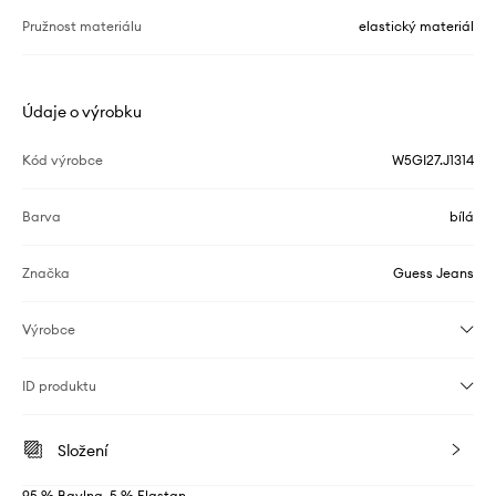
Pružnost materiálu
elastický materiál
Údaje o výrobku
Kód výrobce
W5GI27.J1314
Barva
bílá
Značka
Guess Jeans
Výrobce
ID produktu
Složení
95 % Bavlna, 5 % Elastan