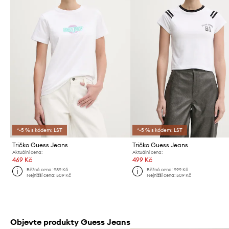
*-5 % s kódem: LST
*-5 % s kódem: LST
Tričko Guess Jeans
Tričko Guess Jeans
Aktuální cena:
Aktuální cena:
469 Kč
499 Kč
Běžná cena:
939 Kč
Běžná cena:
999 Kč
Nejnižší cena:
509 Kč
Nejnižší cena:
509 Kč
Objevte produkty Guess Jeans