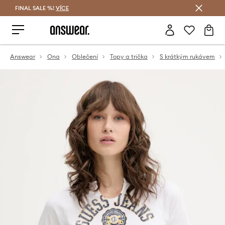
FINAL SALE %!
VÍCE
Ušetřete s Answear Club
Answear
Ona
Oblečení
Topy a trička
S krátkým rukávem