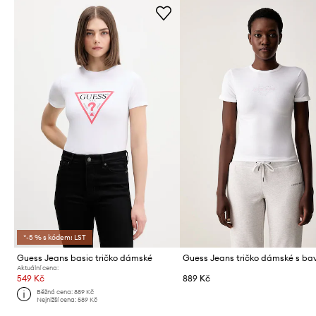
*-5 % s kódem: LST
Guess Jeans basic tričko dámské
Guess Jeans tričko dámské s ba
Aktuální cena:
549 Kč
889 Kč
Běžná cena:
889 Kč
Nejnižší cena:
589 Kč