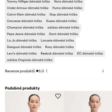
Tommy Hilfiger dámská trička
Vans dámská trička
Under Armour dámská trička
Puma dámská trička
Calvin Klein dámská trička
Gap dámská trička
Converse dámská trička
Guess dámská trička
Champion dámská trička
adidas dámská trička
Pepe Jeans dámská trička
Gant dámská trička
Liu Jo dámská trička
Lacoste dámská trička
Desigual dámská trička
Roxy dámská trička
Levi's dámská trička
Reebok dámská trička
DC dámská trička
adidas Originals dámská trička
Recenze produktů
5.0
1
Podobné produkty