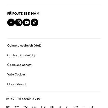
PŘIPOJTE SE K NÁM
Ochrana osobních údajů
Obchodní podmínky
Údaje společnosti
Vaše Cookies
Mapa stránek
WEARETHEANSWEAR IN:
BG
CY
CZ
GR
HR
HU
IT
PL
RO
SI
SK