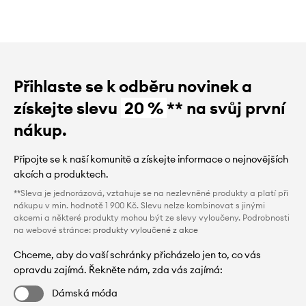
Přihlaste se k odběru novinek a
získejte slevu
20 %
** na svůj první
nákup.
Připojte se k naší komunitě a získejte informace o nejnovějších
akcích a produktech.
**Sleva je jednorázová, vztahuje se na nezlevněné produkty a platí při
nákupu v min. hodnotě 1 900 Kč. Slevu nelze kombinovat s jinými
akcemi a některé produkty mohou být ze slevy vyloučeny. Podrobnosti
na webové stránce:
produkty vyloučené z akce
Chceme, aby do vaší schránky přicházelo jen to, co vás
opravdu zajímá. Řekněte nám, zda vás zajímá:
Dámská móda