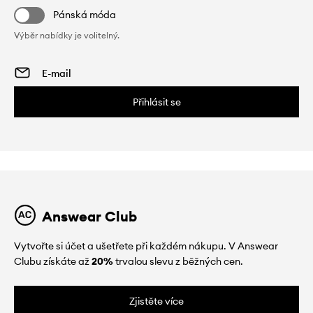
Pánská móda
Výběr nabídky je volitelný.
Přihlásit se
Answear Club
Vytvořte si účet a ušetřete při každém nákupu. V Answear
Clubu získáte až
20%
trvalou slevu z běžných cen.
Zjistěte více