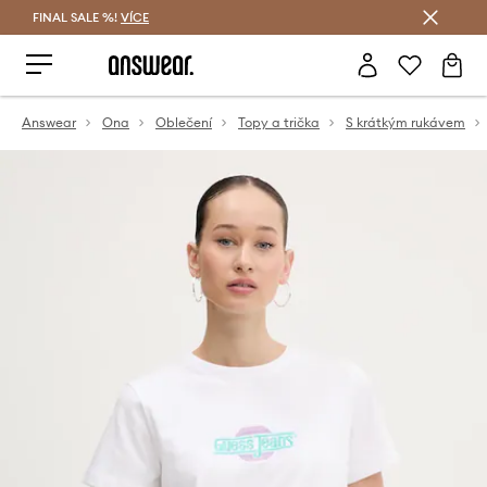
FINAL SALE %!
VÍCE
Ušetřete s Answear Club
Answear
Ona
Oblečení
Topy a trička
S krátkým rukávem