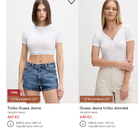
-14%
*-5 % s kódem: LST
*-5 % s kódem: LST
Tričko Guess Jeans
Guess Jeans tričko dámské
Aktuální cena:
Aktuální cena:
469 Kč
649 Kč
Běžná cena:
889 Kč
Běžná cena:
1199 Kč
Nejnižší cena:
549 Kč
Nejnižší cena:
669 Kč