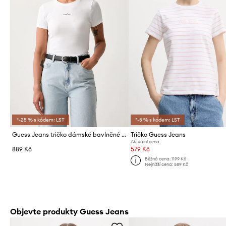
*-25 % s kódem: LST
*-5 % s kódem: LST
Guess Jeans tričko dámské bavlněné s elastanem
Tričko Guess Jeans
Aktuální cena:
889 Kč
579 Kč
Běžná cena:
1199 Kč
Nejnižší cena:
589 Kč
Objevte produkty Guess Jeans