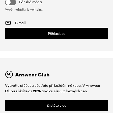
Pánská móda
Výběr nabídky je volitelný.
Přihlásit se
Answear Club
Vytvořte si účet a ušetřete při každém nákupu. V Answear
Clubu získáte až
20%
trvalou slevu z běžných cen.
Zjistěte více