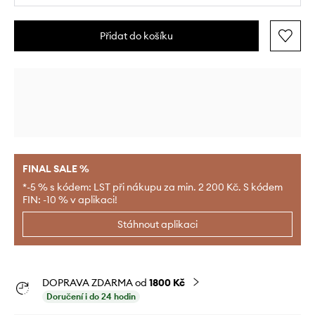
Přidat do košíku
FINAL SALE %
*-5 % s kódem: LST při nákupu za min. 2 200 Kč. S kódem
FIN: -10 % v aplikaci!
Stáhnout aplikaci
DOPRAVA ZDARMA od
1800 Kč
Doručení i do 24 hodin