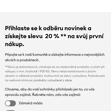
Přihlaste se k odběru novinek a
získejte slevu
20 %
** na svůj první
nákup.
Připojte se k naší komunitě a získejte informace o nejnovějších
akcích a produktech.
**Sleva je jednorázová, vztahuje se na nezlevněné produkty a platí při
nákupu v min. hodnotě 1 900 Kč. Slevu nelze kombinovat s jinými
akcemi a některé produkty mohou být ze slevy vyloučeny. Podrobnosti
na webové stránce:
produkty vyloučené z akce
Chceme, aby do vaší schránky přicházelo jen to, co vás
opravdu zajímá. Řekněte nám, zda vás zajímá:
Dámská móda