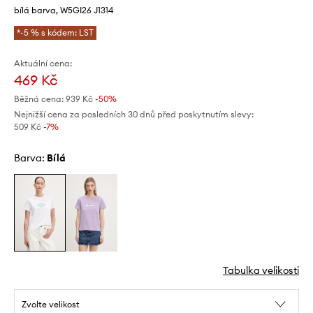
bílá barva, W5GI26 J1314
*-5 % s kódem: LST
Aktuální cena:
469 Kč
Běžná cena:
939 Kč
-50%
Nejnižší cena za posledních 30 dnů před poskytnutím slevy:
509 Kč
 -7%
Barva:
bílá
Tabulka velikosti
Zvolte velikost