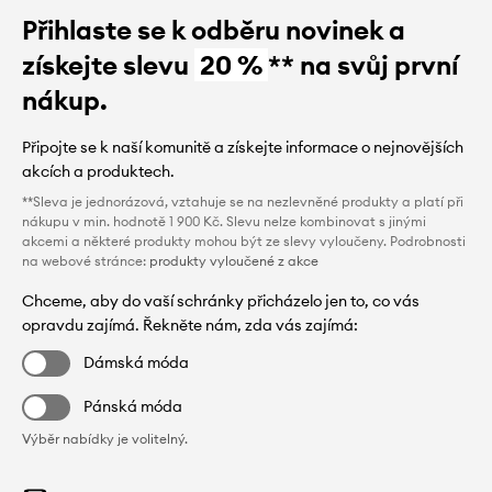
Přihlaste se k odběru novinek a
získejte slevu
20 %
** na svůj první
nákup.
Připojte se k naší komunitě a získejte informace o nejnovějších
akcích a produktech.
**Sleva je jednorázová, vztahuje se na nezlevněné produkty a platí při
nákupu v min. hodnotě 1 900 Kč. Slevu nelze kombinovat s jinými
akcemi a některé produkty mohou být ze slevy vyloučeny. Podrobnosti
na webové stránce:
produkty vyloučené z akce
Chceme, aby do vaší schránky přicházelo jen to, co vás
opravdu zajímá. Řekněte nám, zda vás zajímá:
Dámská móda
Pánská móda
Výběr nabídky je volitelný.