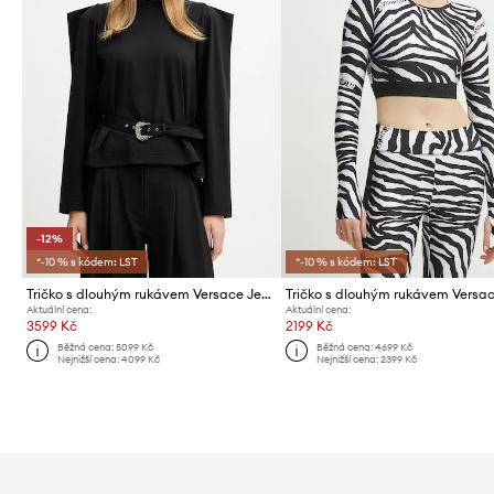
-12%
*-10 % s kódem: LST
*-10 % s kódem: LST
Tričko s dlouhým rukávem Versace Jeans Couture
Aktuální cena:
Aktuální cena:
3599 Kč
2199 Kč
Běžná cena:
5099 Kč
Běžná cena:
4699 Kč
Nejnižší cena:
4099 Kč
Nejnižší cena:
2399 Kč