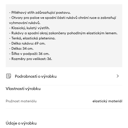
- Přiléhavý střih zdůrazňující postavu.
- Otvory pro palce ve spodní části rukávů chrání ruce a zabraňují
vyhrnování rukávů.
- Klasický, kulatý výstřih.
- Rukávy a spodní okraj zakončeny pohodlným elastickým lemem.
- Tenká, elastická pletenina.
- Délka rukávu: 69 cm.
- Délka: 34 cm.
- Šířka v podpaží: 36 cm.
- Rozměry pro velikost: 36.
Podrobnosti o výrobku
Vlastnosti výrobku
Pružnost materiálu
elastický materiál
Údaje o výrobku