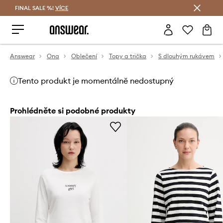
FINAL SALE %!
VÍCE
Ušetřete s Answear Club
Answear
Ona
Oblečení
Topy a trička
S dlouhým rukávem
Tento produkt je momentálně nedostupný
Prohlédněte si podobné produkty