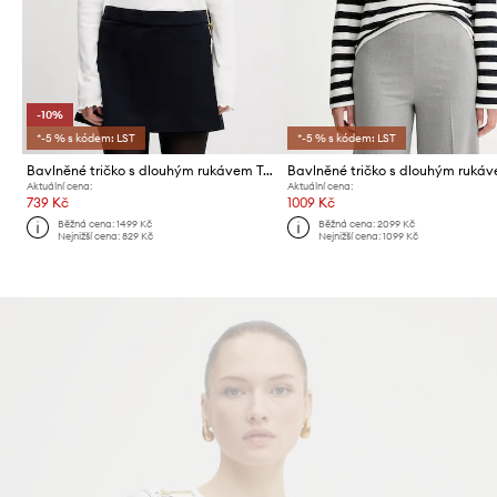
-10%
*-5 % s kódem: LST
*-5 % s kódem: LST
Bavlněné tričko s dlouhým rukávem Tommy Jeans
Aktuální cena:
Aktuální cena:
739 Kč
1009 Kč
Běžná cena:
1499 Kč
Běžná cena:
2099 Kč
Nejnižší cena:
829 Kč
Nejnižší cena:
1099 Kč