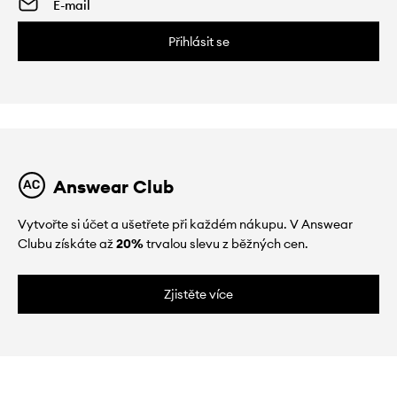
Přihlásit se
Answear Club
Vytvořte si účet a ušetřete při každém nákupu. V Answear
Clubu získáte až
20%
trvalou slevu z běžných cen.
Zjistěte více