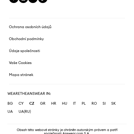
Ochrana osobních údajů
Obchodní podmínky
Údaje společnosti
Vaše Cookies
Mapa stránek
WEARETHEANSWEAR IN:
BG
CY
CZ
GR
HR
HU
IT
PL
RO
SI
SK
UA
UA(RU)
Obsah této webové stránky je chráněn autorským právem a patří
společnosti Answear.com S.A.