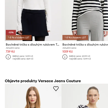
-10%
*-5 % s kódem: LST
*-5 % s kódem: LST
Bavlněné tričko s dlouhým rukávem Tommy Jeans
Aktuální cena:
Aktuální cena:
739 Kč
1009 Kč
Běžná cena:
1499 Kč
Běžná cena:
2099 Kč
Nejnižší cena:
829 Kč
Nejnižší cena:
1099 Kč
Objevte produkty Versace Jeans Couture