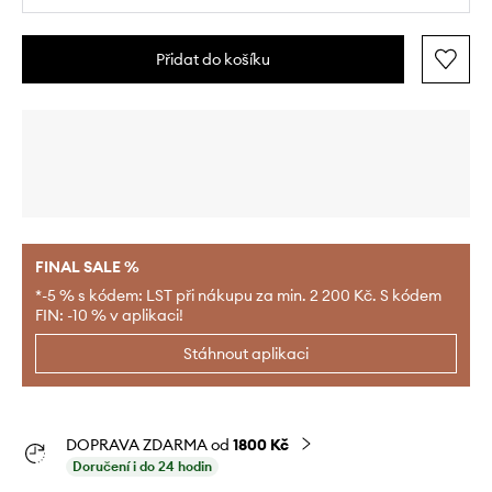
Přidat do košíku
FINAL SALE %
*-5 % s kódem: LST při nákupu za min. 2 200 Kč. S kódem
FIN: -10 % v aplikaci!
Stáhnout aplikaci
DOPRAVA ZDARMA od
1800 Kč
Doručení i do 24 hodin