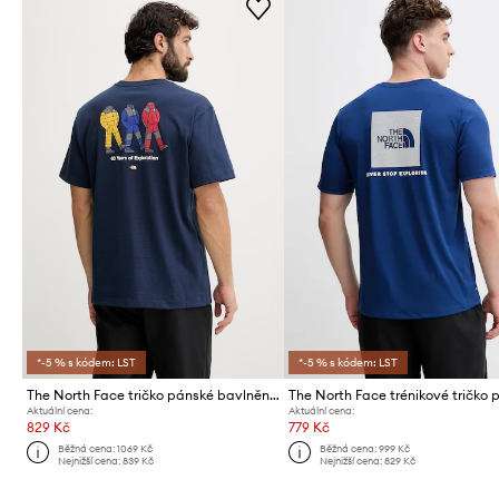
*-5 % s kódem: LST
*-5 % s kódem: LST
The North Face tričko pánské bavlněné CELEBRATION
Aktuální cena:
Aktuální cena:
829 Kč
779 Kč
Běžná cena:
1069 Kč
Běžná cena:
999 Kč
Nejnižší cena:
839 Kč
Nejnižší cena:
829 Kč