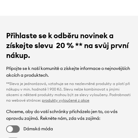
Přihlaste se k odběru novinek a
získejte slevu
20 %
** na svůj první
nákup.
Připojte se k naší komunitě a získejte informace o nejnovějších
akcích a produktech.
**Sleva je jednorázová, vztahuje se na nezlevněné produkty a platí při
nákupu v min. hodnotě 1 900 Kč. Slevu nelze kombinovat s jinými
akcemi a některé produkty mohou být ze slevy vyloučeny. Podrobnosti
na webové stránce:
produkty vyloučené z akce
Chceme, aby do vaší schránky přicházelo jen to, co vás
opravdu zajímá. Řekněte nám, zda vás zajímá:
Dámská móda