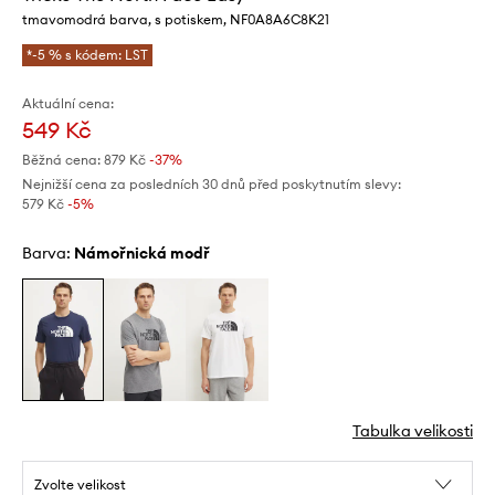
tmavomodrá barva, s potiskem, NF0A8A6C8K21
*-5 % s kódem: LST
Aktuální cena:
549 Kč
Běžná cena:
879 Kč
-37%
Nejnižší cena za posledních 30 dnů před poskytnutím slevy:
579 Kč
 -5%
Barva:
námořnická modř
Tabulka velikosti
Zvolte velikost