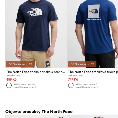
*-5 % s kódem: LST
*-5 % s kódem: LST
The North Face tričko pánské s bavlnou EVOLUTION
Aktuální cena:
Aktuální cena:
689 Kč
779 Kč
Běžná cena:
819 Kč
Běžná cena:
999 Kč
Nejnižší cena:
729 Kč
Nejnižší cena:
829 Kč
Objevte produkty The North Face