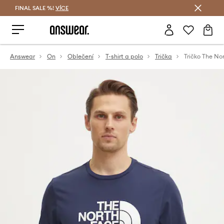
FINAL SALE %!
VÍCE
Ušetřete s Answear Club
Answear
On
Oblečení
T-shirt a polo
Trička
Tričko The No