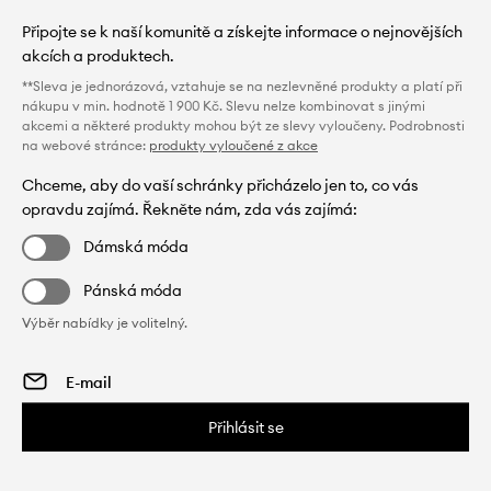
Připojte se k naší komunitě a získejte informace o nejnovějších
akcích a produktech.
**Sleva je jednorázová, vztahuje se na nezlevněné produkty a platí při
nákupu v min. hodnotě 1 900 Kč. Slevu nelze kombinovat s jinými
akcemi a některé produkty mohou být ze slevy vyloučeny. Podrobnosti
na webové stránce:
produkty vyloučené z akce
Chceme, aby do vaší schránky přicházelo jen to, co vás
opravdu zajímá. Řekněte nám, zda vás zajímá:
Dámská móda
Pánská móda
Výběr nabídky je volitelný.
Přihlásit se