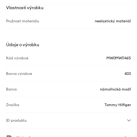
Vlastnosti výrobku
Pružnost materiálu
neelastický materiál
Údaje o výrobku
Kód výrobce
MW0MW11465
Barva výrobce
403
Barva
námořnická modř
Značka
Tommy Hilfiger
ID produktu