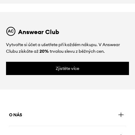
Answear Club
Vytvořte si účet a ušetřete při každém nákupu. V Answear
Clubu získáte až
20%
trvalou slevu z běžných cen.
Zjistěte více
O NÁS