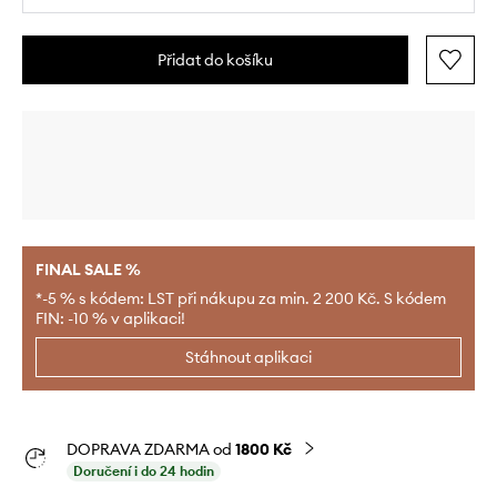
Přidat do košíku
FINAL SALE %
*-5 % s kódem: LST při nákupu za min. 2 200 Kč. S kódem
FIN: -10 % v aplikaci!
Stáhnout aplikaci
DOPRAVA ZDARMA od
1800 Kč
Doručení i do 24 hodin