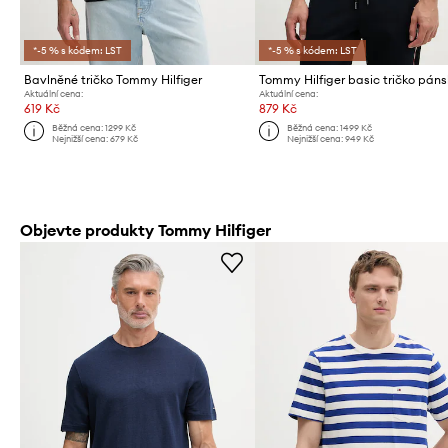
*-5 % s kódem: LST
*-5 % s kódem: LST
Bavlněné tričko Tommy Hilfiger
Aktuální cena:
Aktuální cena:
619 Kč
879 Kč
Běžná cena:
1299 Kč
Běžná cena:
1499 Kč
Nejnižší cena:
679 Kč
Nejnižší cena:
949 Kč
Objevte produkty Tommy Hilfiger