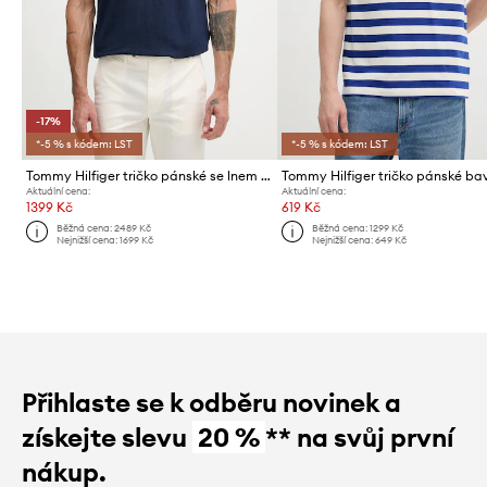
-17%
*-5 % s kódem: LST
*-5 % s kódem: LST
Tommy Hilfiger tričko pánské se lnem NEW YORK
Aktuální cena:
Aktuální cena:
1399 Kč
619 Kč
Běžná cena:
2489 Kč
Běžná cena:
1299 Kč
Nejnižší cena:
1699 Kč
Nejnižší cena:
649 Kč
Přihlaste se k odběru novinek a
získejte slevu
20 %
** na svůj první
nákup.