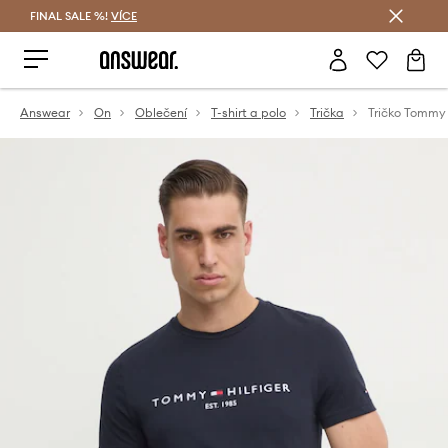
FINAL SALE %!
VÍCE
Ušetřete s Answear Club
Answear
On
Oblečení
T-shirt a polo
Trička
Tričko Tommy 