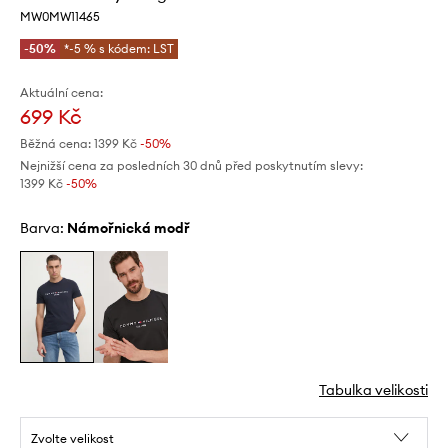
MW0MW11465
-50%
*-5 % s kódem: LST
Aktuální cena:
699 Kč
Běžná cena:
1399 Kč
-50%
Nejnižší cena za posledních 30 dnů před poskytnutím slevy:
1399 Kč
 -50%
Barva:
námořnická modř
Tabulka velikosti
Zvolte velikost