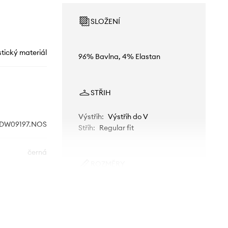
SLOŽENÍ
stický materiál
96% Bavlna, 4% Elastan
STŘIH
Výstřih
:
Výstřih do V
DW09197.NOS
Střih
:
Regular fit
černá
ROZMĚRY
Tommy Jeans
Modelka na fotografii je 176 cm
vysoká a má na sobě velikost S
Menší velikost