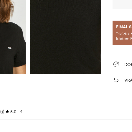
FINAL 
*-5 % s 
kódem FI
DO
VRÁ
tů
5.0
4