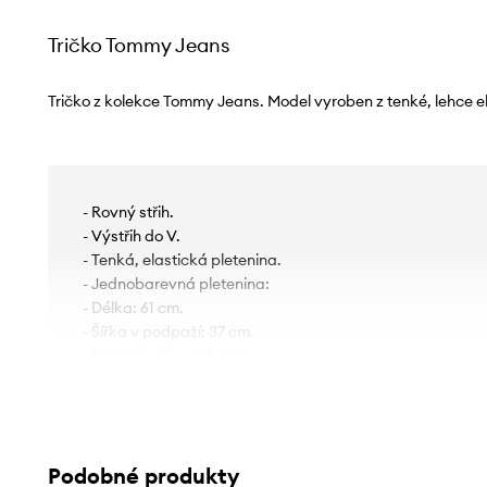
Tričko Tommy Jeans
Tričko z kolekce Tommy Jeans. Model vyroben z tenké, lehce el
- Rovný střih.
- Výstřih do V.
- Tenká, elastická pletenina.
- Jednobarevná pletenina:
- Délka: 61 cm.
- Šířka v podpaží: 37 cm.
- Rozměry pro velikost: S.
Podobné produkty