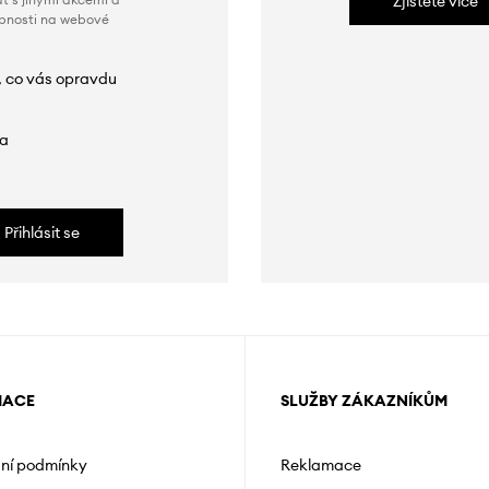
Zjistěte více
obnosti na webové
, co vás opravdu
da
Přihlásit se
MACE
SLUŽBY ZÁKAZNÍKŮM
ní podmínky
Reklamace