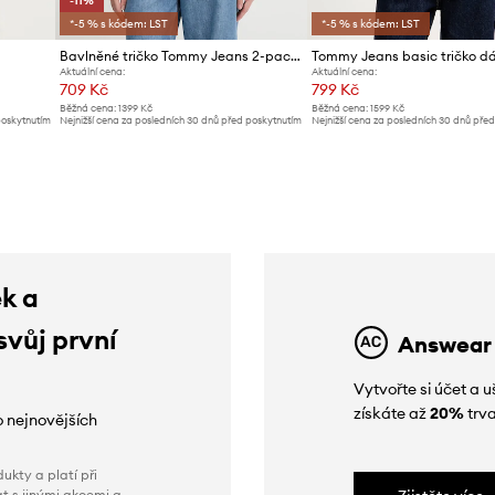
-11%
*-5 % s kódem: LST
*-5 % s kódem: LST
Bavlněné tričko Tommy Jeans 2-pack
Aktuální cena:
Aktuální cena:
709 Kč
799 Kč
Běžná cena:
1399 Kč
Běžná cena:
1599 Kč
poskytnutím
Nejnižší cena za posledních 30 dnů před poskytnutím
Nejnižší cena za posledních 30 dnů pře
slevy:
799 Kč
slevy:
829 Kč
ek a
svůj první
Answear
Vytvořte si účet a
získáte až
20%
trva
o nejnovějších
ukty a platí při
t s jinými akcemi a