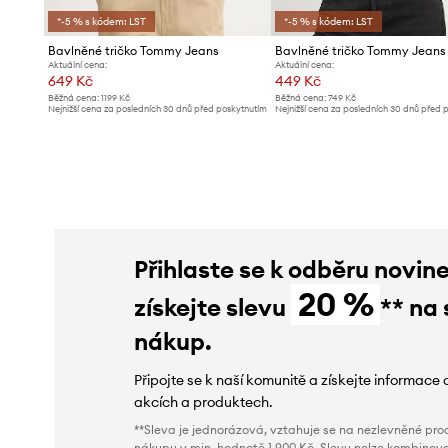
*-5 % s kódem: LST
*-5 % s kódem: LST
Bavlněné tričko Tommy Jeans
Bavlněné tričko Tommy Jeans
Aktuální cena:
Aktuální cena:
649 Kč
449 Kč
Běžná cena:
1199 Kč
Běžná cena:
749 Kč
Nejnižší cena za posledních 30 dnů před poskytnutím
Nejnižší cena za posledních 30 dnů před 
slevy:
679 Kč
slevy:
469 Kč
Přihlaste se k odběru novin
20 %
získejte slevu
** na 
nákup.
Připojte se k naší komunitě a získejte informace 
akcích a produktech.
**Sleva je jednorázová, vztahuje se na nezlevněné prod
nákupu v min. hodnotě 1 900 Kč. Slevu nelze kombinova