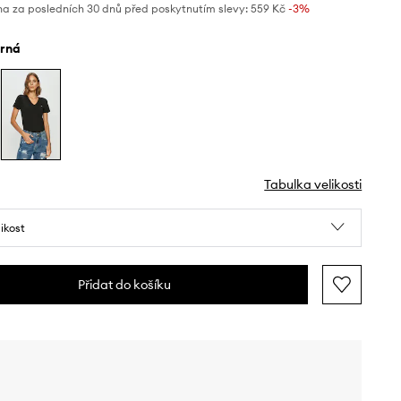
na za posledních 30 dnů před poskytnutím slevy:
559 Kč
 -3%
erná
Tabulka velikosti
likost
Přidat do košíku