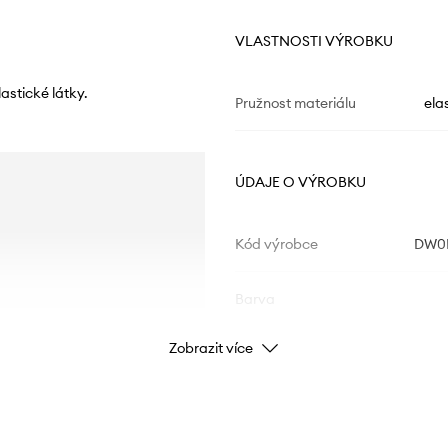
VLASTNOSTI VÝROBKU
astické látky.
Pružnost materiálu
ela
ÚDAJE O VÝROBKU
Kód výrobce
DW0
Barva
Zobrazit více
Značka
Výrobce