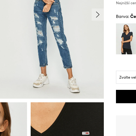
Nejnižší ce
Barva:
č
Zvolte ve