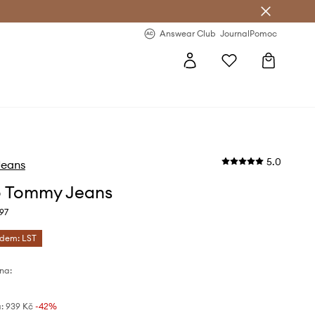
Answear Club
- 20 % na první objednávku
Answear Club
Journal
Pomoc
5.0
eans
o Tommy Jeans
97
ódem: LST
na:
:
939 Kč
-42%