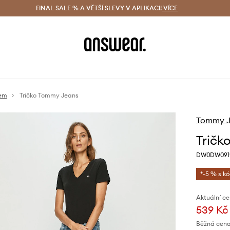
ácení zdarma (od 1800 Kč)
FINAL SALE % A VĚTŠÍ SLEVY V APLIKACI!
Doručení i do 24 h
VÍCE
Ušetřete s 
vem
Tričko Tommy Jeans
Tommy J
Tričk
DW0DW091
*-5 % s k
Aktuální ce
539 Kč
Běžná cena