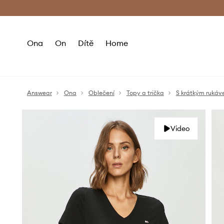
Premium Fashion Benefits
Doručení a vr
Ona
On
Dítě
Home
Answear
Ona
Oblečení
Topy a trička
S krátkým ruká
Video