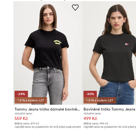
-24%
-50%
*-5 % s kódem: LST
*-5 % s kódem: LST
Tommy Jeans tričko dámské bavlněné
Bavlněné tričko Tommy Jeans
Aktuální cena:
Aktuální cena:
559 Kč
499 Kč
Běžná cena:
879 Kč
Běžná cena:
999 Kč
Nejnižší cena za posledních 30 dnů před poskytnutím
Nejnižší cena za posledních 30 dnů před 
slevy:
739 Kč
slevy:
999 Kč