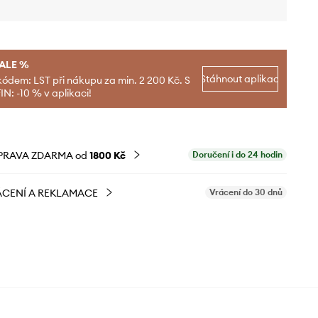
SALE %
Stáhnout aplikaci
kódem: LST při nákupu za min. 2 200 Kč. S
N: -10 % v aplikaci!
PRAVA ZDARMA od
1800 Kč
Doručení i do 24 hodin
CENÍ A REKLAMACE
Vrácení do 30 dnů