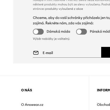
některé produkty mohou být ze slevy vyloučeny. Podr
stránce:
produkty vyloučené z akce
Chceme, aby do vaší schránky přicházelo jen to
zajímá. Řekněte nám, zda vás zajímá:
Dámská móda
Pánská mó
Výběr nabídky je volitelný.
O NÁS
INFOR
O Answear.cz
Obchod