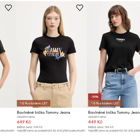
ID produktu
-10%
*-5 % s kódem: LST
*-5 % s kódem: LST
Bavlněné tričko Tommy Jeans
Bavlněné tričko Tommy Jean
Aktuální cena:
Aktuální cena:
649 Kč
449 Kč
Běžná cena:
1199 Kč
Běžná cena:
749 Kč
poskytnutím
Nejnižší cena za posledních 30 dnů před poskytnutím
Nejnižší cena za posledních 30 dnů pře
slevy:
679 Kč
slevy:
499 Kč