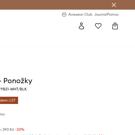
Answear Club
- 20 % na první objednávku
Answear Club
Journal
Pomoc
- Ponožky
2YB21-WHT/BLK
ódem: LST
na:
:
390 Kč
-33%