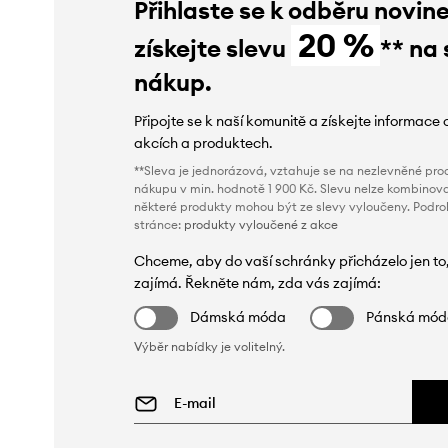
Přihlaste se k odběru novin
20 %
získejte slevu
** na 
nákup.
Připojte se k naší komunitě a získejte informace 
akcích a produktech.
**Sleva je jednorázová, vztahuje se na nezlevněné prod
nákupu v min. hodnotě 1 900 Kč. Slevu nelze kombinova
některé produkty mohou být ze slevy vyloučeny. Podr
stránce:
produkty vyloučené z akce
Chceme, aby do vaší schránky přicházelo jen to
zajímá. Řekněte nám, zda vás zajímá:
Dámská móda
Pánská mó
Výběr nabídky je volitelný.