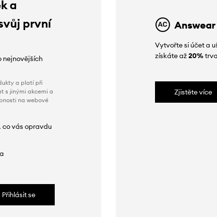
ek a
svůj první
Answear
Vytvořte si účet a
získáte až
20%
trva
o nejnovějších
ukty a platí při
t s jinými akcemi a
Zjistěte více
obnosti na webové
, co vás opravdu
da
Přihlásit se