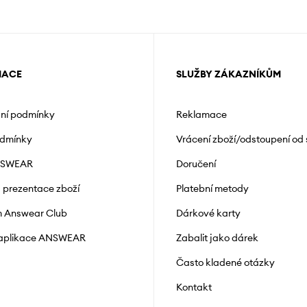
MACE
SLUŽBY ZÁKAZNÍKŮM
ní podmínky
Reklamace
odmínky
Vrácení zboží/odstoupení od
NSWEAR
Doručení
a prezentace zboží
Platební metody
 Answear Club
Dárkové karty
 aplikace ANSWEAR
Zabalit jako dárek
Často kladené otázky
Kontakt