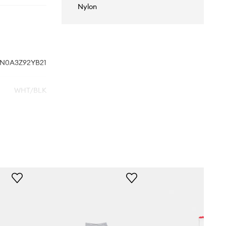
Nylon
N0A3Z92YB21
WHT/BLK
bílá
Vans