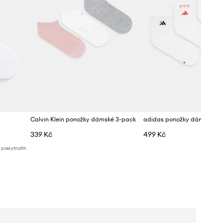
Calvin Klein ponožky dámské 3-pack
adidas ponožky dámské 3-
339 Kč
499 Kč
d poskytnutím