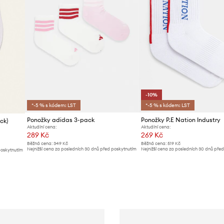
-10%
*-5 % s kódem: LST
*-5 % s kódem: LST
Ponožky adidas 3-pack
Ponožky P.E Nation Industry
ck)
Aktuální cena:
Aktuální cena:
289 Kč
269 Kč
Běžná cena:
349 Kč
Běžná cena:
519 Kč
Nejnižší cena za posledních 30 dnů před poskytnutím
Nejnižší cena za posledních 30 dnů pře
poskytnutím
slevy:
299 Kč
slevy:
299 Kč