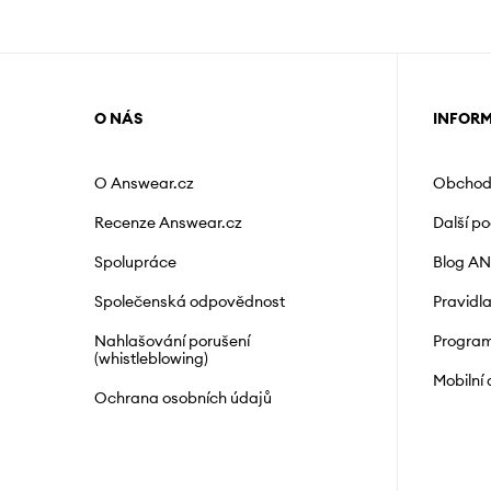
O NÁS
INFOR
O Answear.cz
Obchod
Recenze Answear.cz
Další p
Spolupráce
Blog A
Společenská odpovědnost
Pravidl
Nahlašování porušení
Program
(whistleblowing)
Mobilní
Ochrana osobních údajů