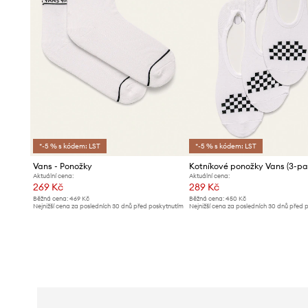
*-5 % s kódem: LST
*-5 % s kódem: LST
Vans - Ponožky
Kotníkové ponožky Vans (3-pa
Aktuální cena:
Aktuální cena:
269 Kč
289 Kč
Běžná cena:
469 Kč
Běžná cena:
450 Kč
Nejnižší cena za posledních 30 dnů před poskytnutím
Nejnižší cena za posledních 30 dnů před 
slevy:
279 Kč
slevy:
309 Kč