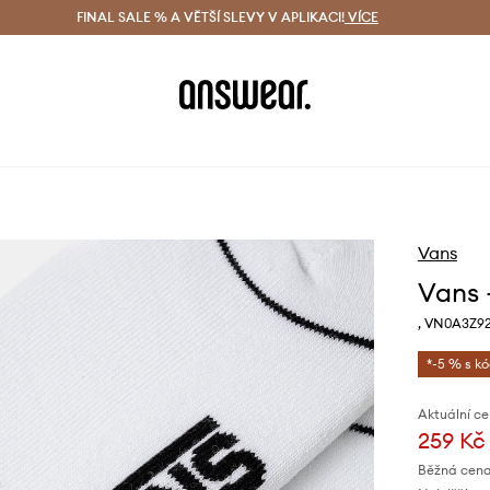
ácení zdarma (od 1800 Kč)
FINAL SALE % A VĚTŠÍ SLEVY V APLIKACI!
Doručení i do 24 h
VÍCE
Ušetřete s 
Vans
Vans 
, VN0A3Z9
*-5 % s k
Aktuální ce
259 Kč
Běžná cena