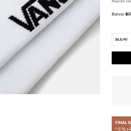
Nejnižší ce
Barva:
bí
36.5/41
FINAL 
*-5 % s 