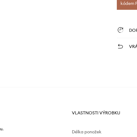
kódem FI
DO
VRÁ
VLASTNOSTI VÝROBKU
u.
Délka ponožek