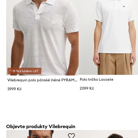
*-15 % s kódem: LST
Polo tričko Lacoste
Vilebrequin polo pánské lněné PYRAMID
2099 Kč
3999 Kč
Objevte produkty Vilebrequin