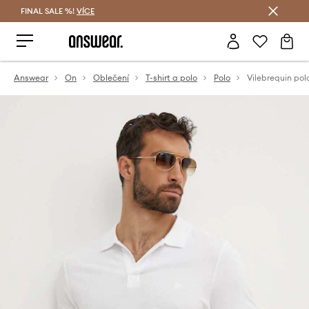
FINAL SALE %!
VÍCE
Ušetřete s Answear Club
Answear
On
Oblečení
T-shirt a polo
Polo