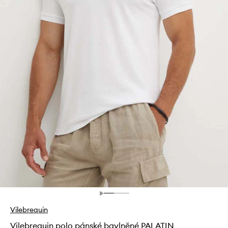
Vilebrequin
Vilebrequin polo pánské bavlněné PALATIN