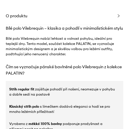
O produktu
Bílé polo Vilebrequin – klasika a pohodlí v minimalistickém stylu
Bílé polo Vilebrequin nabízí lehkost a volnost pohybu, ideální pro
teplejší dny. Tento model, součást kolekce PALATIN, se vyznačuje
minimalistickým designem a je skvělou volbou pro ležérní outfity,
podtrhující jeho nenucený charakter.
Čím se vyznačuje pánské bavlněné polo Vilebrequin z kolekce
PALATIN?
Střih regular fit
zajišťuje pohodlí při nošení, neomezuje v pohybu
a dobře sedí na postavě
Klasický střih polo
s límečkem dodává eleganci a hodí se pro
mnoho ležérních příležitostí
Vyrobeno z
měkké 100% bavlny
podporuje prodyšnost a
příjemný pocit na pokožce