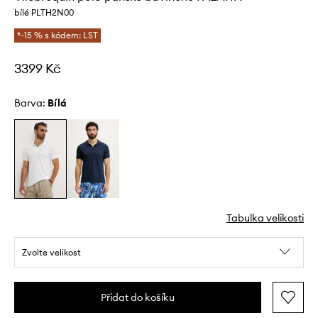
bílé PLTH2N00
*-15 % s kódem: LST
3399 Kč
Barva:
bílá
Tabulka velikosti
Zvolte velikost
Přidat do košíku