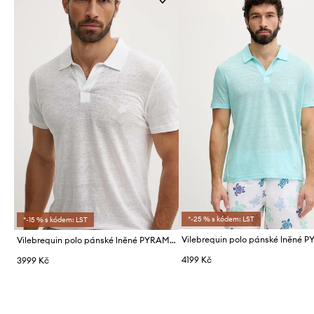
*-25 % s kódem: LST
*-15 % s kódem: LST
Vilebrequin polo pánské lněné PYRAMID
4199 Kč
3999 Kč