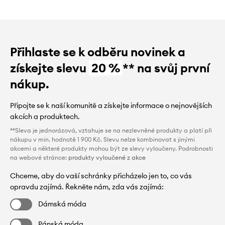
Přihlaste se k odběru novinek a
získejte slevu
20 %
** na svůj první
nákup.
Připojte se k naší komunitě a získejte informace o nejnovějších
akcích a produktech.
**Sleva je jednorázová, vztahuje se na nezlevněné produkty a platí při
nákupu v min. hodnotě 1 900 Kč. Slevu nelze kombinovat s jinými
akcemi a některé produkty mohou být ze slevy vyloučeny. Podrobnosti
na webové stránce:
produkty vyloučené z akce
Chceme, aby do vaší schránky přicházelo jen to, co vás
opravdu zajímá. Řekněte nám, zda vás zajímá:
Dámská móda
Pánská móda