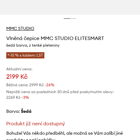
MMC STUDIO
Vlněná čepice MMC STUDIO ELITESMART
šedá barva, z tenké pleteniny
*-10 % s kódem: LST
Aktuální cena:
2199 Kč
Běžná cena:
2999 Kč
-26%
Nejnižší cena za posledních 30 dnů před poskytnutím slevy:
2269 Kč
 -3%
Barva:
šedá
Produkt již není dostupný
Bohužel Vás někdo předběhl, ale možná se Vám zalíbí jiné