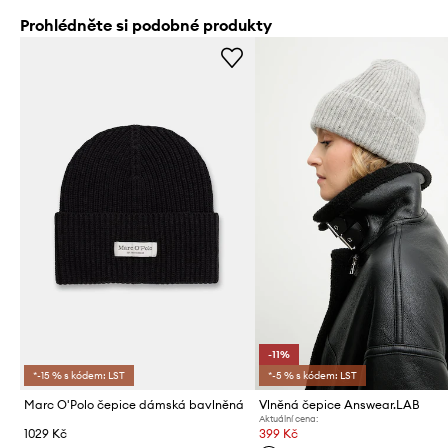
Prohlédněte si podobné produkty
-11%
*-15 % s kódem: LST
*-5 % s kódem: LST
Marc O'Polo čepice dámská bavlněná
Vlněná čepice Answear.LAB
Aktuální cena:
1029 Kč
399 Kč