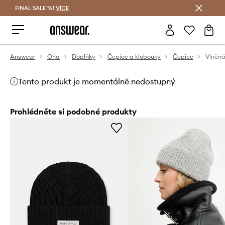
FINAL SALE %!
VÍCE
Ušetřete s Answear Club
Answear
Ona
Doplňky
Čepice a klobouky
Čepice
Tento produkt je momentálně nedostupný
Prohlédněte si podobné produkty