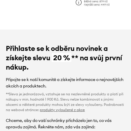
Běžná cena:
879 Kč
Nejnižší cena:
449 Kč
Přihlaste se k odběru novinek a
získejte slevu
20 %
** na svůj první
nákup.
Připojte se k naší komunitě a získejte informace o nejnovějších
akcích a produktech.
**Sleva je jednorázová, vztahuje se na nezlevněné produkty a platí při
nákupu v min. hodnotě 1 900 Kč. Slevu nelze kombinovat s jinými
akcemi a některé produkty mohou být ze slevy vyloučeny. Podrobnosti
na webové stránce:
produkty vyloučené z akce
Chceme, aby do vaší schránky přicházelo jen to, co vás
opravdu zajímá. Řekněte nám, zda vás zajímá: