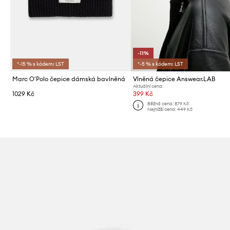
-11%
*-15 % s kódem: LST
*-5 % s kódem: LST
Marc O'Polo čepice dámská bavlněná
Vlněná čepice Answear.LAB
Aktuální cena:
1029 Kč
399 Kč
Běžná cena:
879 Kč
Nejnižší cena:
449 Kč