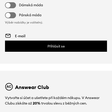
Dámská móda
Pánská móda
Výběr nabídky je volitelný.
Přihlásit se
Answear Club
Vytvořte si účet a ušetřete při každém nákupu. V Answear
Clubu získáte až
20%
trvalou slevu z běžných cen.